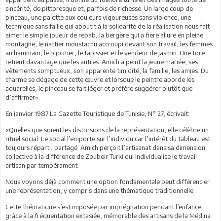
sincérité, de pittoresque et, parfois de richesse. Un large coup de
pinceau, une palette aux couleurs vigoureuses sans violence, une
technique sans faille qui aboutit à la solidarité de la réalisation nous fait
aimer le simple joueur de rebab, la bergère qui a fière allure en pleine
montagne, le nattier moustachu accroupi devant son travail, les femmes
au hammam, le bijoutier, le tapissier et le vendeur de jasmin. Une toile
retient davantage que les autres. Amich a peint la jeune mariée, ses
vêtements somptueux, son apparente timidité, la famille, les amies. Du
charme se dégage de cette œuvre et lorsque le peintre aborde les
aquarelles, le pinceau se fait léger et préfère suggérer plutôt que
d’affirmer».
En janvier 1987 La Gazette Touristique de Tunisie, N° 27, écrivait:
«Quelles que soient les distorsions de la représentation, elle célèbre un
rituel social. Le social l’emporte sur l’individu car l’intérêt du tableau est
toujours réparti, partagé. Amich perçoit l’artisanat dans sa dimension
collective à la différence de Zoubeir Turki qui individualise le travail
artisan par tempérament.
Nous voyons déjà comment une option fondamentale peut différencier
une représentation, y compris dans une thématique traditionnelle.
Cette thématique s’est imposée par imprégnation pendant l’enfance
grâce à la fréquentation extasiée, mémorable des artisans de la Médina.