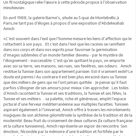
Un fil nostalgique relie l’œuvre à cette période propice à l’observation
minutieuse».
En avril 1988, la galerie Barme’s, située au 5 quai de Montebello,à
Paris,ne tarit pas d’éloges à propos d’une exposition d’Abdelwahab
Amich:
«C’est souvent dans l’exil que l’homme mesure les liens d’affection qui le
rattachent à son pays… Et c’est dans l’exil que les racines se ramifient
dans nos corps et dans nos esprits pour favoriser la germination
d’images sublimées d’un monde familier devenu - par le mystère de
l’éloignement - inaccessible. C’est qu’en quittant le pays, on emporte
avec soi sa terre, ses maisons, ses rues, ses fenêtres, ses odeurs… Amich
restitue la Tunisie dans son appartement parisien. Est-il vraiment exilé? Le
doute est permis ! Au contraire il est bien plus enraciné dans sa Tunisie
que des milliers de gens qui ne l’ont jamais quittée… Je pense qu’il faut
parfois s’éloigner de ses amours pour mieux s’en approcher…Les toiles
d’Amich racontent la Tunisie et ses traditions, la Tunisie et ses fêtes, la
Tunisie et ses métiers … sa palette, riche et généreuse, emplit l’espace
pictural d’une ferveur méditerranéenne aux multiples facettes. Tunisien
aspirant également à l’Universel, Amich offre à travers les miroitements
magiques de son alchimie géométrisée la synthèse de la tradition et de la
modernité. Beau fruit du croisement de deux cultures (la culture française
et la culture tunisienne), Amich représente un espoir de rencontre. Son
émotion, fécondée par la mémoire d’une tradition et fortifiée par le