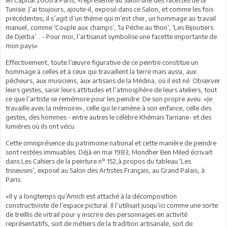
Tunisie. J’ai toujours, ajoute-il, exposé dans ce Salon, et comme les fois
précédentes, il s’agit d’un thème qui m’est cher, un hommage au travail
manuel, comme ‘Couple aux champs’, ‘la Pêche au thon’, ‘Les Bijoutiers
de Djerba’… - Pour moi, l’artisanat symbolise une facette importante de
mon pays».
Effectivement, toute l’œuvre figurative de ce peintre constitue un
hommage à celles et à ceux qui travaillent la terre mais aussi, aux
pêcheurs, aux musiciens, aux artisans de la Médina, où il est né. Observer
leurs gestes, saisir leurs attitudes et l’atmosphère de leurs ateliers, tout
ce que l’artiste se remémore pour les peindre. De son propre aveu: «Je
travaille avec la mémoire», celle qui le ramène à son enfance, celle des
gestes, des hommes - entre autres le célèbre Khémaïs Tarnane- et des
lumières où ils ont vécu.
Cette omniprésence du patrimoine national et cette manière de peindre
sont restées immuables. Déjà en mai 1983, Mondher Ben Miled écrivait
dans Les Cahiers de la peinture n° 152,à propos du tableau ‘Les
tisseuses’, exposé au Salon des Artistes Français, au Grand Palais, à
Paris:
«Il y a longtemps qu’Amich est attaché à la décomposition
constructiviste de l’espace pictural. Il l’utilisait jusqu’ici comme une sorte
de treillis de vitrail pour y inscrire des personnages en activité
représentatifs, soit de métiers de la tradition artisanale, soit de