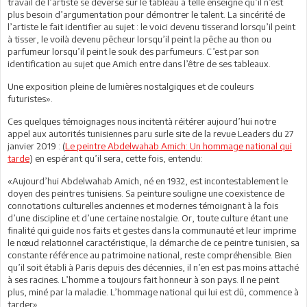
travail de l’artiste se déverse sur le tableau à telle enseigne qu’il n’est
plus besoin d’argumentation pour démontrer le talent. La sincérité de
l’artiste le fait identifier au sujet : le voici devenu tisserand lorsqu’il peint
à tisser, le voilà devenu pêcheur lorsqu’il peint la pêche au thon ou
parfumeur lorsqu’il peint le souk des parfumeurs. C’est par son
identification au sujet que Amich entre dans l’être de ses tableaux.
Une exposition pleine de lumières nostalgiques et de couleurs
futuristes».
Ces quelques témoignages nous incitentà réitérer aujourd’hui notre
appel aux autorités tunisiennes paru surle site de la revue Leaders du 27
janvier 2019 : (
Le peintre Abdelwahab Amich: Un hommage national qui
tarde
) en espérant qu’il sera, cette fois, entendu:
«Aujourd’hui Abdelwahab Amich, né en 1932, est incontestablement le
doyen des peintres tunisiens. Sa peinture souligne une coexistence de
connotations culturelles anciennes et modernes témoignant à la fois
d’une discipline et d’une certaine nostalgie. Or, toute culture étant une
finalité qui guide nos faits et gestes dans la communauté et leur imprime
le nœud relationnel caractéristique, la démarche de ce peintre tunisien, sa
constante référence au patrimoine national, reste compréhensible. Bien
qu’il soit établi à Paris depuis des décennies, il n’en est pas moins attaché
à ses racines. L’homme a toujours fait honneur à son pays. Il ne peint
plus, miné par la maladie. L’hommage national qui lui est dû, commence à
tarder».