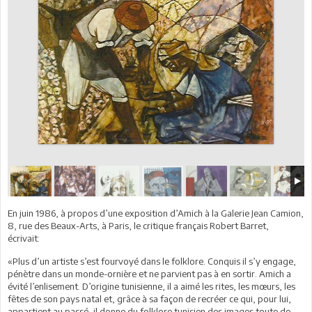
En juin 1986, à propos d’une exposition d’Amich à la Galerie Jean Camion,
8, rue des Beaux-Arts, à Paris, le critique français Robert Barret,
écrivait:
«Plus d’un artiste s’est fourvoyé dans le folklore. Conquis il s’y engage,
pénètre dans un monde-ornière et ne parvient pas à en sortir. Amich a
évité l’enlisement. D’origine tunisienne, il a aimé les rites, les mœurs, les
fêtes de son pays natal et, grâce à sa façon de recréer ce qui, pour lui,
appartient au passé, il donne du folklore tunisien des images toute de