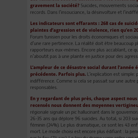
Suicides, mouvements sociau
gravement la société?
records. Dans l’insouciance, la désinvolture et l’indif
Les indicateurs sont effarants : 268 cas de suicid
plaintes d’agression et de violence, rien qu’en 2
Forum tunisien pour les droits économiques et sociaux
d’une rare pertinence. La réalité doit être beaucoup p
rapporteurs eux-mêmes. Encore plus accablant, ce qui e
n’aboutit pas à une plainte en justice pour des agre
L’ampleur de ce désastre social durant l’année 
L’explication est simple:
précédente. Parfois plus.
indifférence. Comme si cela se passait sur une autre
responsables.
En y regardant de plus près, chaque aspect nous 
recensés nous donnent des moyennes vertigineu
régionale signale un pic hallucinant dans le gouvernor
26-35 ans qui déplore 96 suicides. Au total, si 203 s
féminin (24%). Le plus dramatique, ce sont les 43 en
mort. Le mode choisi est encore plus édifiant : la pend
par le feu (74 cas). Le lieu du drame varie entre une pl