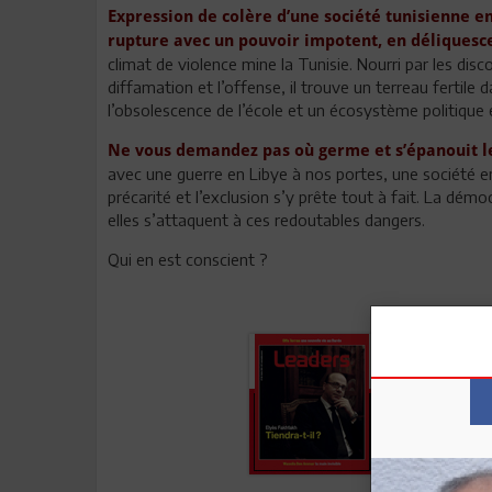
Expression de colère d’une société tunisienne en
rupture avec un pouvoir impotent, en déliquesce
climat de violence mine la Tunisie. Nourri par les disco
diffamation et l’offense, il trouve un terreau fertile d
l’obsolescence de l’école et un écosystème politique e
Ne vous demandez pas où germe et s’épanouit l
avec une guerre en Libye à nos portes, une société en
précarité et l’exclusion s’y prête tout à fait. La démo
elles s’attaquent à ces redoutables dangers.
Qui en est conscient ?