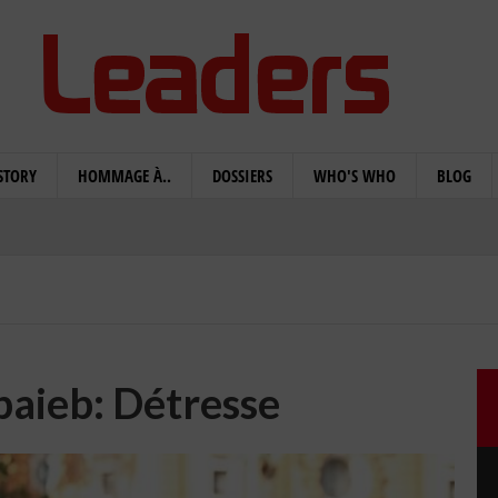
STORY
HOMMAGE À..
DOSSIERS
WHO'S WHO
BLOG
baieb: Détresse