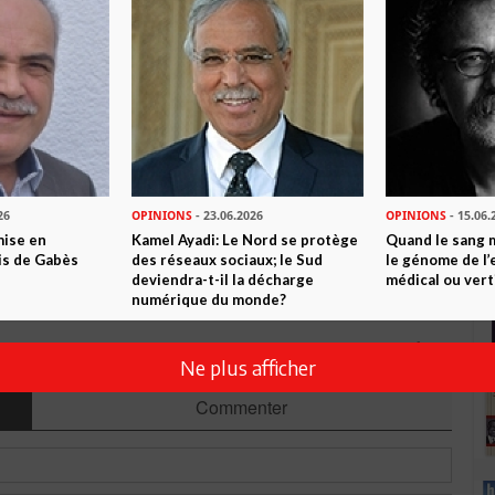
n ami
Imprimer
 ? PARTAGEZ-LE AVEC VOS AMIS !
TWEETER
ABONNEZ-VOUS
26
OPINIONS
- 23.06.2026
OPINIONS
- 15.06.
mise en
Kamel Ayadi: Le Nord se protège
Quand le sang 
is de Gabès
des réseaux sociaux; le Sud
le génome de l’
R CET ARTICLE
deviendra-t-il la décharge
médical ou vert
numérique du monde?
5
Commentaires
Ne plus afficher
Commenter