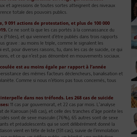
x et agressions de toutes sortes atteignent des niveaux
férence totale des pouvoirs publics.
e, 9 091 actions de protestation, et plus de 100 000
Ce ne sont là que les cas portés à la connaissance du
019.
 (Ftdes), et qui viennent d’être publiés dans trois rapports
lus grave : au moins le triple, comme le signalent les
st, pour diverses raisons, tu, dans les cas de suicide, ce qui
ssions, et ce qui n’est pas dénombré en mouvements sociaux.
écoulée est au moins égale par rapport à l’année
 persistance des mêmes facteurs déclencheurs, banalisation et
 planète. Comme si nous n’étions pas tous concernés, tous
interpelle dans nos tréfonds. Les 268 cas de suicide
11 cas par gouvernorat, et 22 cas par mois. L’analyse
ses:
at de Kairouan (48 cas), et celle des tranches d’âge pointe les
uicidés sont de sexe masculin (76%), 65 autres sont de sexe
fants et préadolescents qui se sont délibérément donné la
aison vient en tête de liste (131 cas), suivie de l’immolation
ace publique, un édifice public, un hôpital, une institution