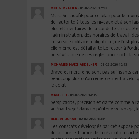
MOUNIR ZALILA
- 01-02-2020 12:10
Merci Si Taoufik pour ce bilan pour le moi
de l'autorité à tous les niveaux et à son lai
plus élémentaires de la conduite en société
l'administration, des horaires de travail, d
Le service militaire, obligatoire, ne l'est plu
elle même est défaillante Le retour à l'ord
persévérance de ces règles pour sortir la soc
MOHAMED NAJIB ABDELKEFI
- 01-02-2020 12:43
Bravo et merci e ne sont pas suffisants car 
beaucoup plus qu'un remerciement à celui qui
le doigt.
MAKGECH
- 01-02-2020 14:35
perspicacité, précision et clarté comme à l
au "naufrage" dans un périlleux voisinage, 
HEDI DHOUKAR
- 02-02-2020 15:41
Les constats développés par cet exposé pour
de la Tunisie. L'arbre de la révolution cache
quatre générations émise par Ibn Khaldoun. 