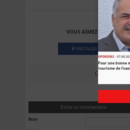
Envoyer à u
VOUS AIMEZ CET ARTICLE
PARTAGER
OPINIONS
- 07.08.20
Pour une bonne 
tourisme de l’oas
COMMENTE
Ecrire un commentaire
Nom