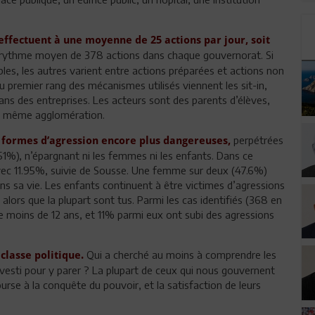
ffectuent à une moyenne de 25 actions par jour, soit
n rythme moyen de 378 actions dans chaque gouvernorat. Si
bles, les autres varient entre actions préparées et actions non
u premier rang des mécanismes utilisés viennent les sit-in,
ans des entreprises. Les acteurs sont des parents d’élèves,
une même agglomération.
perpétrées
s formes d’agression encore plus dangereuses,
(51%), n’épargnant ni les femmes ni les enfants. Dans ce
avec 11.95%, suivie de Sousse. Une femme sur deux (47.6%)
ns sa vie. Les enfants continuent à être victimes d’agressions
lors que la plupart sont tus. Parmi les cas identifiés (368 en
 moins de 12 ans, et 11% parmi eux ont subi des agressions
Qui a cherché au moins à comprendre les
classe politique.
vesti pour y parer ? La plupart de ceux qui nous gouvernent
ourse à la conquête du pouvoir, et la satisfaction de leurs