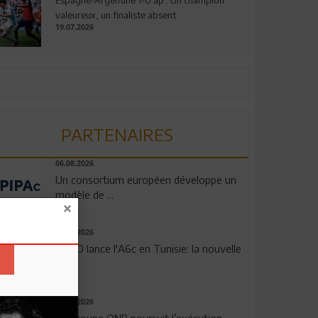
valeureux, un finaliste absent
19.07.2026
PARTENAIRES
06.08.2026
Un consortium européen développe un
modèle de ...
04.08.2026
OPPO lance l'A6c en Tunisie: la nouvelle
...
29.07.2026
Le Groupe QNB poursuit l’exécution