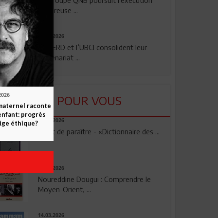
rigoureuse ...
24.07.2026
La BERD et l’UBCI consolident leur
partenariat ...
2026
LU POUR VOUS
maternel raconte
enfant: progrès
23.04.2026
ige éthique?
Vient de paraître - «Dictionnaire des ...
17.03.2026
Noureddine Dougui : Comprendre le
Moyen-Orient, ...
14.03.2026