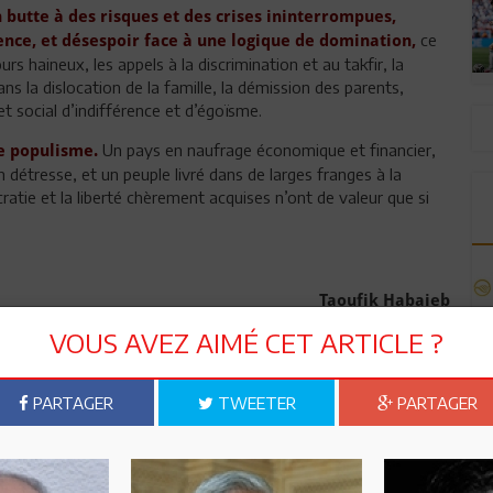
 butte à des risques et des crises ininterrompues,
ce
nce, et désespoir face à une logique de domination,
urs haineux, les appels à la discrimination et au takfir, la
ans la dislocation de la famille, la démission des parents,
t social d’indifférence et d’égoïsme.
Un pays en naufrage économique et financier,
e populisme.
 détresse, et un peuple livré dans de larges franges à la
cratie et la liberté chèrement acquises n’ont de valeur que si
Taoufik Habaieb
VOUS AVEZ AIMÉ CET ARTICLE ?
PARTAGER
TWEETER
PARTAGER