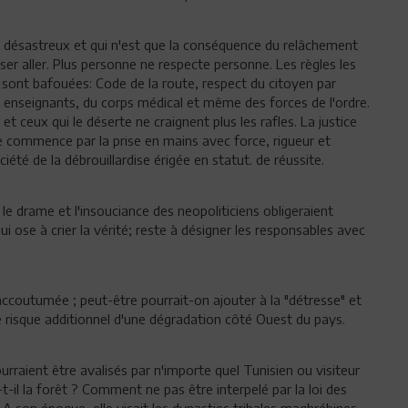
ns désastreux et qui n'est que la conséquence du relâchement
sser aller. Plus personne ne respecte personne. Les règles les
 sont bafouées: Code de la route, respect du citoyen par
es enseignants, du corps médical et même des forces de l'ordre.
s et ceux qui le déserte ne craignent plus les rafles. La justice
re commence par la prise en mains avec force, rigueur et
iété de la débrouillardise érigée en statut. de réussite.
le drame et l'insouciance des neopoliticiens obligeraient
 ose à crier la vérité; reste à désigner les responsables avec
'accoutumée ; peut-être pourrait-on ajouter à la "détresse" et
le risque additionnel d'une dégradation côté Ouest du pays.
raient être avalisés par n'importe quel Tunisien ou visiteur
-t-il la forêt ? Comment ne pas être interpelé par la loi des
A son époque, elle visait les dynasties tribales maghrébines,