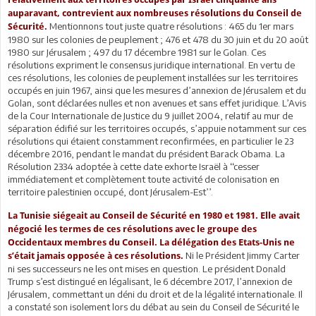
auparavant, contrevient aux nombreuses résolutions du Conseil de
Mentionnons tout juste quatre résolutions : 465 du 1er mars
Sécurité.
1980 sur les colonies de peuplement ; 476 et 478 du 30 juin et du 20 août
1980 sur Jérusalem ; 497 du 17 décembre 1981 sur le Golan. Ces
résolutions expriment le consensus juridique international. En vertu de
ces résolutions, les colonies de peuplement installées sur les territoires
occupés en juin 1967, ainsi que les mesures d’annexion de Jérusalem et du
Golan, sont déclarées nulles et non avenues et sans effet juridique. L’Avis
de la Cour Internationale de Justice du 9 juillet 2004, relatif au mur de
séparation édifié sur les territoires occupés, s’appuie notamment sur ces
résolutions qui étaient constamment reconfirmées, en particulier le 23
décembre 2016, pendant le mandat du président Barack Obama. La
Résolution 2334 adoptée à cette date exhorte Israël à ‘‘cesser
immédiatement et complètement toute activité de colonisation en
territoire palestinien occupé, dont Jérusalem-Est’’.
La Tunisie siégeait au Conseil de Sécurité en 1980 et 1981. Elle avait
négocié les termes de ces résolutions avec le groupe des
Occidentaux membres du Conseil. La délégation des Etats-Unis ne
Ni le Président Jimmy Carter
s’était jamais opposée à ces résolutions.
ni ses successeurs ne les ont mises en question. Le président Donald
Trump s’est distingué en légalisant, le 6 décembre 2017, l’annexion de
Jérusalem, commettant un déni du droit et de la légalité internationale. Il
a constaté son isolement lors du débat au sein du Conseil de Sécurité le