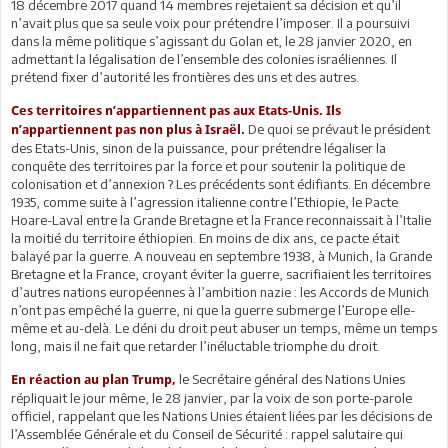
18 décembre 2017 quand 14 membres rejetaient sa décision et qu’il
n’avait plus que sa seule voix pour prétendre l’imposer. Il a poursuivi
dans la même politique s’agissant du Golan et, le 28 janvier 2020, en
admettant la légalisation de l’ensemble des colonies israéliennes. Il
prétend fixer d’autorité les frontières des uns et des autres.
Ces territoires n’appartiennent pas aux Etats-Unis. Ils
De quoi se prévaut le président
n’appartiennent pas non plus à Israël.
des Etats-Unis, sinon de la puissance, pour prétendre légaliser la
conquête des territoires par la force et pour soutenir la politique de
colonisation et d’annexion ? Les précédents sont édifiants. En décembre
1935, comme suite à l’agression italienne contre l’Ethiopie, le Pacte
Hoare-Laval entre la Grande Bretagne et la France reconnaissait à l’Italie
la moitié du territoire éthiopien. En moins de dix ans, ce pacte était
balayé par la guerre. A nouveau en septembre 1938, à Munich, la Grande
Bretagne et la France, croyant éviter la guerre, sacrifiaient les territoires
d’autres nations européennes à l’ambition nazie : les Accords de Munich
n’ont pas empêché la guerre, ni que la guerre submerge l’Europe elle-
même et au-delà. Le déni du droit peut abuser un temps, même un temps
long, mais il ne fait que retarder l’inéluctable triomphe du droit.
le Secrétaire général des Nations Unies
En réaction au plan Trump,
répliquait le jour même, le 28 janvier, par la voix de son porte-parole
officiel, rappelant que les Nations Unies étaient liées par les décisions de
l’Assemblée Générale et du Conseil de Sécurité : rappel salutaire qui