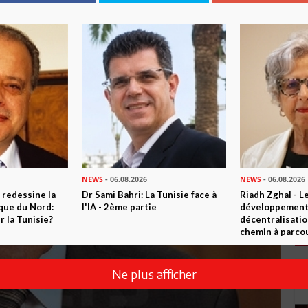
NEWS
- 06.08.2026
NEWS
- 06.08.2026
 redessine la
Dr Sami Bahri: La Tunisie face à
Riadh Zghal - L
ique du Nord:
l'IA - 2ème partie
développement:
 la Tunisie?
décentralisatio
chemin à parcou
Ne plus afficher