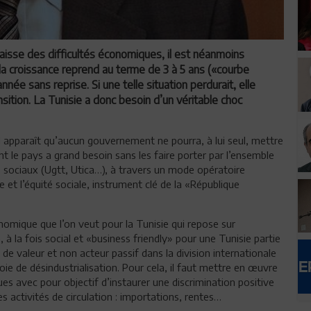
naisse des difficultés économiques, il est néanmoins
 la croissance reprend au terme de 3 à 5 ans («courbe
nnée sans reprise. Si une telle situation perdurait, elle
nsition. La Tunisie a donc besoin d’un véritable choc
l apparaît qu’aucun gouvernement ne pourra, à lui seul, mettre
 le pays a grand besoin sans les faire porter par l’ensemble
s sociaux (Ugtt, Utica…), à travers un mode opératoire
e et l’équité sociale, instrument clé de la «République
onomique que l’on veut pour la Tunisie qui repose sur
 à la fois social et «business friendly» pour une Tunisie partie
de valeur et non acteur passif dans la division internationale
e de désindustrialisation. Pour cela, il faut mettre en œuvre
es avec pour objectif d’instaurer une discrimination positive
s activités de circulation : importations, rentes…