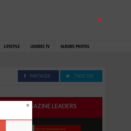
LIFESTYLE
LEADERS TV
ALBUMS PHOTOS
PARTAGER
TWEETER
MAGAZINE LEADERS