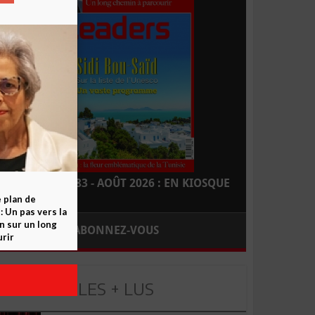
LEADERS N° 183 - AOÛT 2026 : EN KIOSQUE
e plan de
 Un pas vers la
n sur un long
ABONNEZ-VOUS
rir
LES + LUS