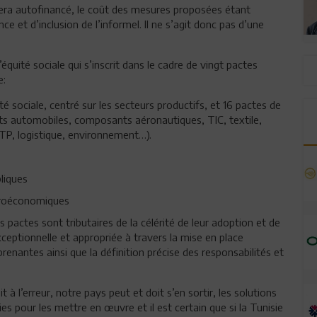
era autofinancé, le coût des mesures proposées étant
e et d’inclusion de l’informel. Il ne s’agit donc pas d’une
équité sociale qui s’inscrit dans le cadre de vingt pactes
e:
é sociale, centré sur les secteurs productifs, et 16 pactes de
nts automobiles, composants aéronautiques, TIC, textile,
BTP, logistique, environnement…).
liques
acroéconomiques
 pactes sont tributaires de la célérité de leur adoption et de
eptionnelle et appropriée à travers la mise en place
prenantes ainsi que la définition précise des responsabilités et
it à l’erreur, notre pays peut et doit s’en sortir, les solutions
ies pour les mettre en œuvre et il est certain que si la Tunisie