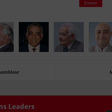
Envoyer
ssembleur
M
ons Leaders