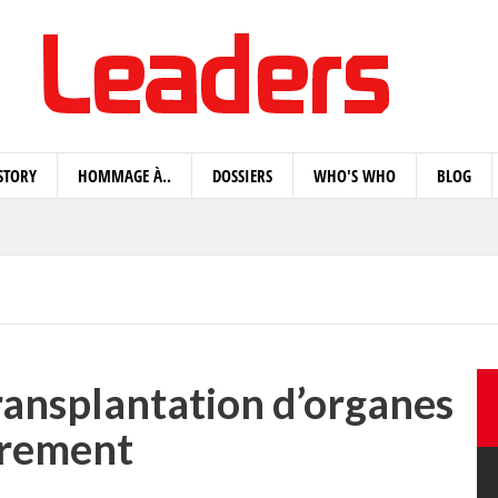
STORY
HOMMAGE À..
DOSSIERS
WHO'S WHO
BLOG
ransplantation d’organes
rement