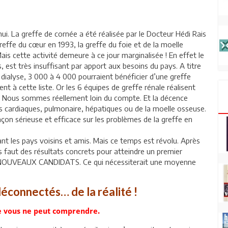
hui. La greffe de cornée a été réalisée par le Docteur Hédi Rais
greffe du cœur en 1993, la greffe du foie et de la moelle
s cette activité demeure à ce jour marginalisée ! En effet le
est très insuffisant par apport aux besoins du pays. A titre
ialyse, 3 000 à 4 000 pourraient bénéficier d’une greffe
 à cette liste. Or les 6 équipes de greffe rénale réalisent
. Nous sommes réellement loin du compte. Et la décence
s cardiaques, pulmonaire, hépatiques ou de la moelle osseuse.
on sérieuse et efficace sur les problèmes de la greffe en
nt les pays voisins et amis. Mais ce temps est révolu. Après
us faut des résultats concrets pour atteindre un premier
 NOUVEAUX CANDIDATS. Ce qui nécessiterait une moyenne
éconnectés… de la réalité !
e vous ne peut comprendre.