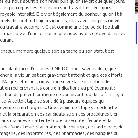
 qui nous sourit à son réveil puis qu’on revoit quelques jours,
 qui a repris ses études ou son travail. Les liens qui se
royable intensité. Elle vient également du bonheur qu’on lit à
onnels de l’ombre toujours ignorés, mais avec lesquels on vit
 du travail à accomplir. C’est comme une équipe de football
phée mais la vie d’une personne que nous avons côtoyé dans ses
durant.
et chaque membre quelque soit sa tache ou son statut est
 transplantation d’organes (CNPTO), nous savons déjà, que
ener à la vie un patient gravement atteint et que ces efforts
Malgré cet échec, on va poursuivre la réanimation des
t en recherchant les contre-indications au prélèvement :
position du patient lui-même de son vivant, ou de sa famille, à
nte. A cette étape se sont déjà plusieurs équipes qui
rélèvement multiorganes. Une deuxième étape se déclenche
on et la préparation des candidats selon des procédures bien
 aux malades en attente toute la sécurité, l’équité et la
ices d’anesthésie-réanimation, de chirurgie, de cardiologie, de
’imagerie, des laboratoires, des pharmacies, des banques du