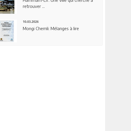
Hammam-Lif: Une ville qui cherche à
retrouver ...
10.03.2026
Mongi Chemli: Mélanges à lire