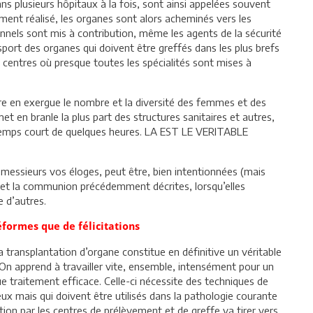
ns plusieurs hôpitaux à la fois, sont ainsi appelées souvent
ement réalisé, les organes sont alors acheminés vers les
nnels sont mis à contribution, même les agents de la sécurité
nsport des organes qui doivent être greffés dans les plus brefs
s centres où presque toutes les spécialités sont mises à
re en exergue le nombre et la diversité des femmes et des
en branle la plus part des structures sanitaires et autres,
 temps court de quelques heures. LA EST LE VERITABLE
t messieurs vos éloges, peut être, bien intentionnées (mais
 et la communion précédemment décrites, lorsqu’elles
 d’autres.
éformes que de félicitations
transplantation d’organe constitue en définitive un véritable
 On apprend à travailler vite, ensemble, intensément pour un
 traitement efficace. Celle-ci nécessite des techniques de
ux mais qui doivent être utilisés dans la pathologie courante
ition par les centres de prélèvement et de greffe va tirer vers