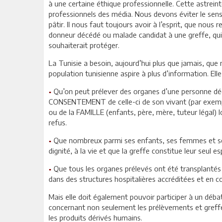
à une certaine éthique professionnelle. Cette astrein
professionnels des média. Nous devons éviter le sens
pâtir. Il nous faut toujours avoir à l’esprit, que nou
donneur décédé ou malade candidat à une greffe, qui a
souhaiterait protéger.
La Tunisie a besoin, aujourd’hui plus que jamais, que
population tunisienne aspire à plus d’information. Elle 
•
Qu’on peut prélever des organes d’une personne dé
CONSENTEMENT de celle-ci de son vivant (par exemple 
ou de la FAMILLE (enfants, père, mère, tuteur légal) lo
refus.
•
Que nombreux parmi ses enfants, ses femmes et ses
dignité, à la vie et que la greffe constitue leur seul es
•
Que tous les organes prélevés ont été transplantés
dans des structures hospitalières accréditées et en co
Mais elle doit également pouvoir participer à un débat
concernant non seulement les prélèvements et greffe
les produits dérivés humains.