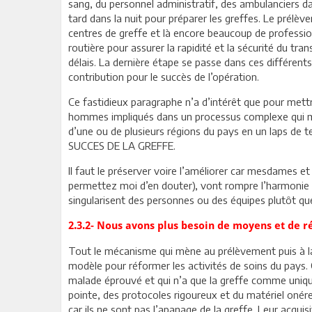
sang, du personnel administratif, des ambulanciers da
tard dans la nuit pour préparer les greffes. Le prélèv
centres de greffe et là encore beaucoup de professio
routière pour assurer la rapidité et la sécurité du tra
délais. La dernière étape se passe dans ces différent
contribution pour le succès de l’opération.
Ce fastidieux paragraphe n’a d’intérêt que pour mett
hommes impliqués dans un processus complexe qui met 
d’une ou de plusieurs régions du pays en un laps de
SUCCES DE LA GREFFE.
Il faut le préserver voire l’améliorer car mesdames e
permettez moi d’en douter), vont rompre l’harmonie
singularisent des personnes ou des équipes plutôt que
2.3.2- Nous avons plus besoin de moyens et de r
Tout le mécanisme qui mène au prélèvement puis à la 
modèle pour réformer les activités de soins du pays.
malade éprouvé et qui n’a que la greffe comme unique
pointe, des protocoles rigoureux et du matériel onére
car ils ne sont pas l’apanage de la greffe. Leur acquis