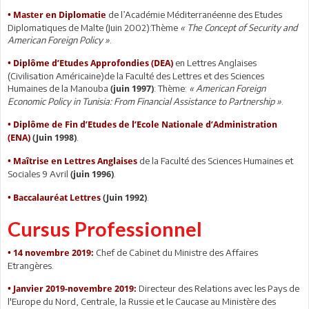
de l’Académie Méditerranéenne des Etudes
•
Master en Diplomatie
Diplomatiques de Malte (Juin 2002):Thème
« The Concept of Security and
American Foreign Policy »
.
en Lettres Anglaises
•
Diplôme d’Etudes Approfondies (DEA)
(Civilisation Américaine)de la Faculté des Lettres et des Sciences
Humaines de la Manouba
: Thème:
« American Foreign
(juin 1997)
Economic Policy in Tunisia: From Financial Assistance to Partnership »
.
•
Diplôme de Fin d’Etudes de l’Ecole Nationale d’Administration
.
(ENA)
(Juin 1998)
de la Faculté des Sciences Humaines et
•
Maîtrise en Lettres Anglaises
Sociales 9 Avril
.
(juin 1996)
.
•
Baccalauréat Lettres
(Juin 1992)
Cursus Professionnel
Chef de Cabinet du Ministre des Affaires
•
14 novembre 2019:
Etrangères.
Directeur des Relations avec les Pays de
•
Janvier 2019-novembre 2019:
l'Europe du Nord, Centrale, la Russie et le Caucase au Ministère des