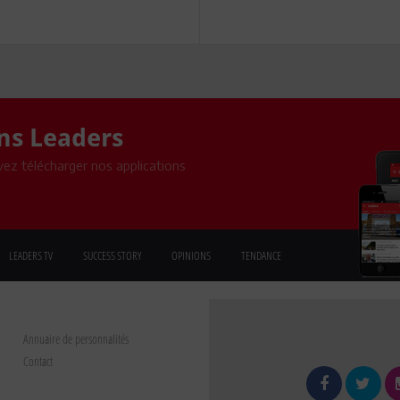
ons Leaders
ez télécharger nos applications
LEADERS TV
SUCCESS STORY
OPINIONS
TENDANCE
Annuaire de personnalités
Contact