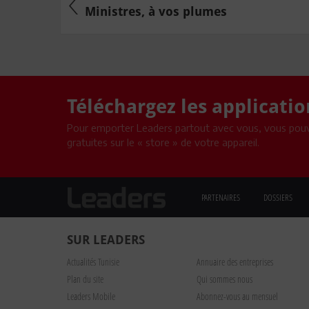
Ministres, à vos plumes
Téléchargez les applicati
Pour emporter Leaders partout avec vous, vous pouv
gratuites sur le « store » de votre appareil.
PARTENAIRES
DOSSIERS
SUR LEADERS
Actualités Tunisie
Annuaire des entreprises
Plan du site
Qui sommes nous
Leaders Mobile
Abonnez-vous au mensuel