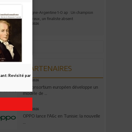
Espagne-Argentine 1-0 ap : Un champion
valeureux, un finaliste absent
19.07.2026
PARTENAIRES
nt: Revisité par
06.08.2026
Un consortium européen développe un
modèle de ...
04.08.2026
OPPO lance l'A6c en Tunisie: la nouvelle
...