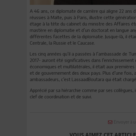
A 46 ans, ce diplomate de carrière qui aligne 22 ans
réussies à Malte, puis à Paris, illustre cette génératio
étage à la tête du cabinet du ministre des Affaires é
mastère en diplomatie et d’un doctorat en langue angla
différentes facettes de la diplomatie. Jusque-là, il ét
Centrale, la Russie et le Caucase.
Les cinq années qu’il a passées à l’ambassade de Tunis
2017- auront été significatives dans l’enrichissement 
économiques et multilatérales, il était aux premières 
et de gouvernement des deux pays. Plus d’une fois, 
ambassadeurs, c’est LassaadBoutara qui était chargé 
Apprécié par sa hiérarchie comme par ses collègues, i
clef de coordination et de suivi.
Envoyer à u
VOUS AIMEZ CET ARTICLE