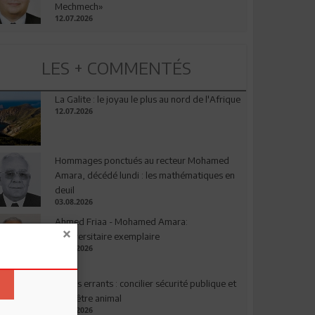
Mechmech»
12.07.2026
LES + COMMENTÉS
La Galite : le joyau le plus au nord de l'Afrique
12.07.2026
Hommages ponctués au recteur Mohamed
Amara, décédé lundi : les mathématiques en
deuil
03.08.2026
Ahmed Friaa - Mohamed Amara:
l’Universitaire exemplaire
04.08.2026
Chiens errants : concilier sécurité publique et
bien-être animal
17.07.2026