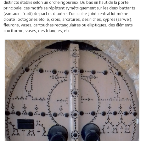
distincts établis selon un ordre rigoureux. Du bas en haut de la porte
principale, ces motifs se répètent symétriquement sur les deux battants
(vantaux : fradi) de part et d’autre d’un cache-joint central lui-même
clouté : octogones étoilé, croix, arcatures, des niches, cyprès (sarwel),
fleurons, vases, cartouches rectangulaires ou elliptiques, des éléments
cruciforme, vases, des triangles, etc.