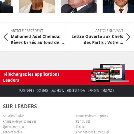
ARTICLE PRÉCÉDENT
ARTICLE SUIVANT
Mohamed Adel Chehida:
Lettre Ouverte aux Chefs
Rêves brisés au fond de ...
des Partis : Votre ...
Téléchargez les applications
Leaders
PARTENAIRES
DOSSIERS
LEADERS TV
SUCCESS STORY
OPINIONS
TENDANCE
SUR LEADERS
Actualités Tunisie
Annuaire des entreprises
Annuaire de personnalités
Plan du site
Qui sommes nous
Contact
Leaders Mobile
Abonnez-vous au mensuel