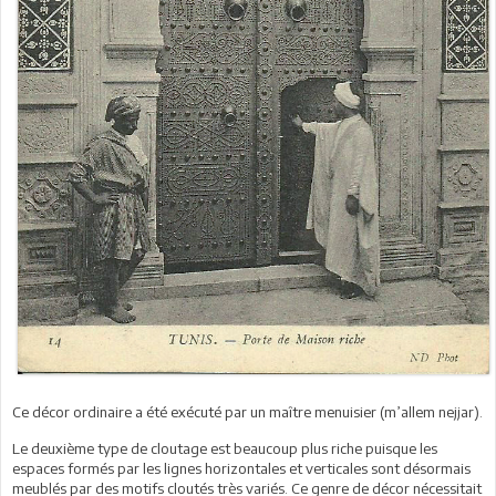
Ce décor ordinaire a été exécuté par un maître menuisier (m’allem nejjar).
Le deuxième type de cloutage est beaucoup plus riche puisque les
espaces formés par les lignes horizontales et verticales sont désormais
meublés par des motifs cloutés très variés. Ce genre de décor nécessitait