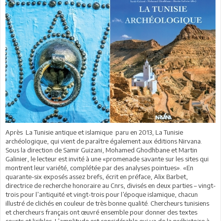
Après La Tunisie antique et islamique paru en 2013, La Tunisie
archéologique, qui vient de paraître également aux éditions Nirvana.
Sous la direction de Samir Guizani, Mohamed Ghodhbane et Martin
Galinier, le lecteur est invité à une «promenade savante sur les sites qui
montrent leur variété, complétée par des analyses pointues». «En
quarante-six exposés assez brefs, écrit en préface, Alix Barbet,
directrice de recherche honoraire au Cnrs, divisés en deux parties – vingt-
trois pour l’antiquité et vingt-trois pour l’époque islamique, chacun
illustré de clichés en couleur de très bonne qualité. Chercheurs tunisiens
et chercheurs français ont œuvré ensemble pour donner des textes
courts et lisibles. L’amplitude est considérable qui va de la préhistoire à