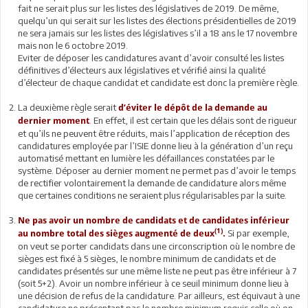
fait ne serait plus sur les listes des législatives de 2019. De même,
quelqu’un qui serait sur les listes des élections présidentielles de 2019
ne sera jamais sur les listes des législatives s’il a 18 ans le 17 novembre
mais non le 6 octobre 2019.
Eviter de déposer les candidatures avant d’avoir consulté les listes
définitives d’électeurs aux législatives et vérifié ainsi la qualité
d’électeur de chaque candidat et candidate est donc la première règle.
La deuxième règle serait
d’éviter le dépôt de la demande au
. En effet, il est certain que les délais sont de rigueur
dernier moment
et qu’ils ne peuvent être réduits, mais l’application de réception des
candidatures employée par l’ISIE donne lieu à la génération d’un reçu
automatisé mettant en lumière les défaillances constatées par le
système. Déposer au dernier moment ne permet pas d’avoir le temps
de rectifier volontairement la demande de candidature alors même
que certaines conditions ne seraient plus régularisables par la suite.
Ne pas avoir un nombre de candidats et de candidates inférieur
(1)
Si par exemple,
au nombre total des sièges augmenté de deux
.
on veut se porter candidats dans une circonscription où le nombre de
sièges est fixé à 5 sièges, le nombre minimum de candidats et de
candidates présentés sur une même liste ne peut pas être inférieur à 7
(soit 5+2). Avoir un nombre inférieur à ce seuil minimum donne lieu à
une décision de refus de la candidature. Par ailleurs, est équivaut à une
candidature ne présentant pas le nombre minimum requis celle où on