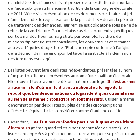
du ministère des finances faisant preuve de la restitution du montant
de l’aide publique au financement au titre de la campagne électorale
de 2011. Même si la présentation de ces documents peut faire l’objet
d’une demande de régularisation de la part de l’ISIE durant la période
de traitement des demandes, leur remise est obligatoire sous peine de
refus de la candidature. Pour certains cas des documents spécifiques
sont demandés. Pour les magistrats par exemple, les chefs de
missions diplomatiques et consulaires, les gouverneurs et certaines
autres catégories d’agents de l’Etat, une copie conforme à l’original
de la décision de mise en disponibilité ou faisant acte à la démission
des fonctions est exigée.
Les listes peuvent être des listes indépendantes, présentées au nom
d’un parti politique ou présentées au nom d’une coalition électorale.
Elles doivent toute avoir une dénomination et un logo.
Il n’est permis
à aucune liste d’utiliser le drapeau national ou le logo de la
république. Les dénominations ou logos identiques ou similaires
Utiliser la même
au sein de la même circonscription sont interdits.
dénomination par deux listes ou plus dans des circonscriptions
différentes équivaut à les considérer comme étant une coalition.
Cependant,
il ne faut pas confondre partis politiques et coalitions
(même quand celles-ci sont constituées de partis).Les
électorales
listes sont appelées à présenter une autorisation pour se présenter au
nom du parti ou de la coalition constituée. Mais seuls les partis