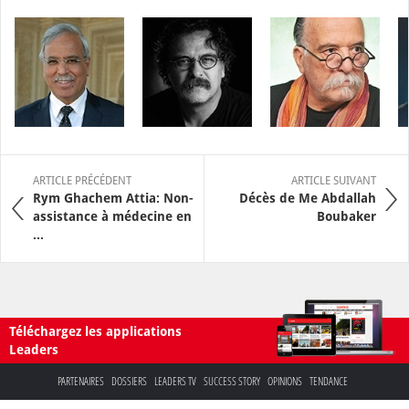
ARTICLE PRÉCÉDENT
ARTICLE SUIVANT
Rym Ghachem Attia: Non-
Décès de Me Abdallah
assistance à médecine en
Boubaker
...
Téléchargez les applications
Leaders
PARTENAIRES
DOSSIERS
LEADERS TV
SUCCESS STORY
OPINIONS
TENDANCE