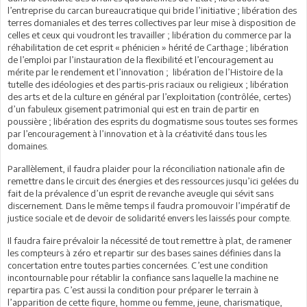
l’entreprise du carcan bureaucratique qui bride l’initiative ; libération des
terres domaniales et des terres collectives par leur mise à disposition de
celles et ceux qui voudront les travailler ; libération du commerce par la
réhabilitation de cet esprit « phénicien » hérité de Carthage ; libération
de l’emploi par l’instauration de la flexibilité et l’encouragement au
mérite par le rendement et l’innovation ; libération de l’Histoire de la
tutelle des idéologies et des partis-pris raciaux ou religieux ; libération
des arts et de la culture en général par l’exploitation (contrôlée, certes)
d’un fabuleux gisement patrimonial qui est en train de partir en
poussière ; libération des esprits du dogmatisme sous toutes ses formes
par l’encouragement à l’innovation et à la créativité dans tous les
domaines.
Parallèlement, il faudra plaider pour la réconciliation nationale afin de
remettre dans le circuit des énergies et des ressources jusqu’ici gelées du
fait de la prévalence d’un esprit de revanche aveugle qui sévit sans
discernement. Dans le même temps il faudra promouvoir l’impératif de
justice sociale et de devoir de solidarité envers les laissés pour compte.
Il faudra faire prévaloir la nécessité de tout remettre à plat, de ramener
les compteurs à zéro et repartir sur des bases saines définies dans la
concertation entre toutes parties concernées. C’est une condition
incontournable pour rétablir la confiance sans laquelle la machine ne
repartira pas. C’est aussi la condition pour préparer le terrain à
l’apparition de cette figure, homme ou femme, jeune, charismatique,