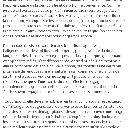
l’apprentissage de la démocratie et de la bonne gouvernance. Comme
ivre de sa liberté acquise au prix d’immenses sacrifices, le pays s’est
adonné à tous les excès, à toutes les extravagances, de l’interruption de
la circulation, y compris sur les chemins de fer, à l’occupation des sites de
production et aux recrutements frauduleux ; il s’est tour à tour livré aux
islamistes puis aux « modernistes » avec les résultats que l’on connaît et
dont il portera des stigmates pour longtemps encore.
Par manque de vision, par le jeu des tractations opaques, par
l’alignement sur des politiques étrangères, par la pratique du double
langage et des discours démagogiques, la classe politique, gouvernants
et opposants mêlés, s’est déconsidérée, décrédibilisée. Comment va-t-
elle se comporter devant la nouvelle donne, qui constitue une véritable
promesse de renouveau si elle sait s’en saisir comme d’une planche de
salut ? Si elle veut survivre en ne comptant pas seulement sur les
réactions ataviques d’une partie du corps électoral et gagner
durablement les grâces de cette nouvelle génération de votants, il lui
faudra savoir regagner la confiance de ses électeurs. Comment?
Tout d’abord, elle devra remobiliser en tenant un discours respectueux
de l’intelligence des gens, celui de la vérité et de la sincérité. Arrêtons de
faire des promesses démagogiques ; désormais, cela renvoie une image
néfaste du politicien car, après huit ans d’expériences plus douloureuses
les unes que les autres, les gens ne sont plus dupes. Disons-leur que des
jours meilleurs sont à portée de main si on y croit et qu’on s’y emploie.