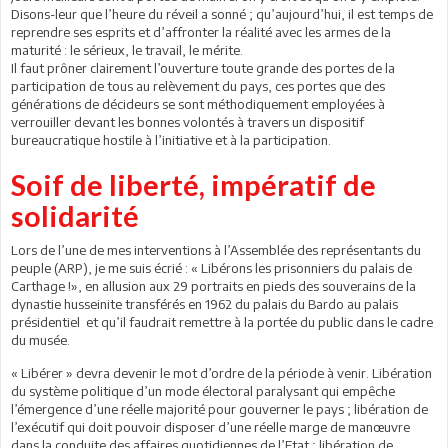
Disons-leur que l’heure du réveil a sonné ; qu’aujourd’hui, il est temps de
reprendre ses esprits et d’affronter la réalité avec les armes de la
maturité : le sérieux, le travail, le mérite.
Il faut prôner clairement l’ouverture toute grande des portes de la
participation de tous au relèvement du pays, ces portes que des
générations de décideurs se sont méthodiquement employées à
verrouiller devant les bonnes volontés à travers un dispositif
bureaucratique hostile à l’initiative et à la participation.
Soif de liberté, impératif de
solidarité
Lors de l’une de mes interventions à l’Assemblée des représentants du
peuple (ARP), je me suis écrié : « Libérons les prisonniers du palais de
Carthage !», en allusion aux 29 portraits en pieds des souverains de la
dynastie husseinite transférés en 1962 du palais du Bardo au palais
présidentiel et qu’il faudrait remettre à la portée du public dans le cadre
du musée.
« Libérer » devra devenir le mot d’ordre de la période à venir. Libération
du système politique d’un mode électoral paralysant qui empêche
l’émergence d’une réelle majorité pour gouverner le pays ; libération de
l’exécutif qui doit pouvoir disposer d’une réelle marge de manœuvre
dans la conduite des affaires quotidiennes de l’Etat ; libération de