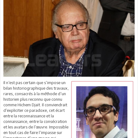
Il n’est pas certain que s’impose un
bilan historiographique des travaux,
rares, consacrés à la méthode d’un
historien plus reconnu que connu
comme Hichem Djaït. Il conviendrait
d’expliciter ce paradoxe, cet écart
entre la reconnaissance et la
connaissance, entre la consécration
et les avatars de l’œuvre. Impossible
en tout cas de faire l’impasse sur
l’importance d’une œuvre qui