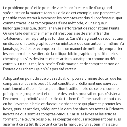
Le problème posé et le point de vue énoncé reste celle d’un grand
spécialiste en la matière. Mais au-delà de cet exemple, une perspective
possible consisterait à examiner les comptes-rendus du professeur Djaït
comme traces, des témoignages d’une méthode, d’une rigueur
historique classique, dont l’analyse s’efforcerait de reconstituer l’unité.
Or une telle démarche, même s’il n’est pas aisé de s’en affranchir
totalement, ne me paraît pas fondée ici. Car s’il s’agissait de reconstituer
un discours historiographique « en miettes » que son auteur lui-même n’a
jamais jugé utile de recomposer dans un manuel de méthode, emprunter
les innombrables sentiers de la critique bibliographique plutôt que les
chemins plus sûrs des livres et des articles aurait paru comme un détour
coûteux. En tout cas, le surcroît d’information et de compréhension de
l’œuvre de Hichem Djaït n’eût pas été certain.
Adoptant un point de vue plus radical, on pourrait même douter que les
comptes-rendus mis bout à bout constituent réellement une œuvreou
contribuent à établir l’unité ; la notion traditionnelle de celle-ci comme
principe de groupement et d’unité des textes pourrait ne pas résister à
l’examen. La prolixité qui fut celle de Hichem Djaït me paraît en tout cas
en bouleverser la belle et classique ordonnance qui place en premier les
livres, puis les articles, reléguant à la dernière place ces textes à l’identité
incertaine que sont les comptes-rendus. Car si les livres et les articles
forment une œuvre possible, les comptes-rendus n’acquièrent pas aussi
aisément ce statut. Ils portent certes la marque d’un auteur, mais celui