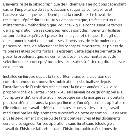
L’inventaire de la bibliographique de Hichem Djaït ne doit pas cependant
cacher l’importance de sa production critique. La comptabilité et
l’analyse statistique ne suffisent pas à la constituer.Le travail de
recension, répété durant toute sa vie académique, révèle ainsi un «
militantisme » méthodologique. Pour ceux qui le connaissent, le temps
de la préparation de ses comptes rendus sont des moments ritualisés
autour du texte qu’il veut présenter, analyser et critiquer. Il s’agit de
questionner le sujet dans toutes ses dimensions, de le formuler en des
phrases courtes, de sélectionner les concepts importants, les points de
faiblesses et les points forts s’ils existent. Cette étape lui permette de
poser la problématique, de cerner les besoins documentaires et de
sélectionner les concepts/mots clés nécessaires à l’interrogation du livre
en question.
Installée en Europe depuis la fin du 19ème siècle, la tradition des
comptes-rendus des nouvelles publications est ritualisée depuis
l’installation de l’École des Annales vers la fin des années 1920. À ce
propos Michel de Certeau note : « Au seul niveau de ce qu’on appelle le
"compte-rendu", une altération réciproque sera la marque sans doute la
plus discutée, mais aussi la plus pertinente d’un déplacement opératoire.
Elle indique un travail indéfini des textes les uns sur les autres, travail
médiatisé par les déplacements successifs de cette opération. Elle ne vise
plus le dévoilement d’idée ou de faits dont les livres et les documents
seraient les signes. Par ces opérations sans fin et sans téléologie un
travail de l’histoire fait retour dans l’historiographie ».Ces lignes de