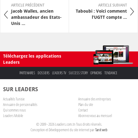
ARTICLE PRÉCÉDENT
ARTICLE SUIVANT
Jacob Walles, ancien
Taboubi : Voici comment
ambassadeur des Etats-
l’UGTT compte ...
Unis ...
Téléchargez les applications
Leaders
PARTENAIRES
DOSSIERS
LEADERS TV
SUCCESS STORY
OPINIONS
TENDANCE
SUR LEADERS
Actualités Tunisie
Annuaire des entreprises
Annuaire de personnalités
Plan du site
Qui sommes nous
Contact
Leaders Mobile
Abonnez-vous au mensuel
© 2009 - 2026 Leaders.com.tn Tous droits réservés.
Conception et Développement du site internet par
Tanit web