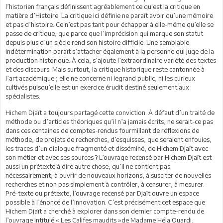
l’historien français définissent agréablement ce qu'est la critique en
matière d’Histoire. La critique ici définie ne paraît avoir qu’une mémoire
et pas d’histoire. Ce n’est pas tant pour échapper à elle-même qu’elle se
passe de critique, que parce que l’imprécision qui marque son statut
depuis plus d’un siècle rend son histoire difficile. Une semblable
indétermination paraît s’attacher également à la personne qui juge de la
production historique. À cela, s’ajoute l’extraordinaire variété des textes
et des discours. Mais surtout, la critique historique reste cantonnée à
l’art académique ; elle ne concerne ni legrand public, ni les curieux
cultivés puisqu’elle est un exercice érudit destiné seulement aux
spécialistes.
Hichem Djaït a toujours partagé cette conviction. À défaut d’un traité de
méthode ou d’articles théoriques qu’il n’a jamais écrits, ne serait-ce pas
dans ces centaines de comptes-rendus fourmillant de réflexions de
méthode, de projets de recherches, d’esquisses, que seraient enfouies,
les traces d’un dialogue fragmenté et disséminé, de Hichem Djaït avec
son métier et avec ses sources ? L’ouvrage recensé par Hichem Djaït est
aussi un prétexte à dire autre chose, qu’il ne contient pas
nécessairement, à ouvrir de nouveaux horizons, à susciter de nouvelles
recherches et non pas simplement à contrôler, à censurer, à mesurer.
Pré-texte ou prétexte, l’ouvrage recensé par Djaït ouvre un espace
possible à l’énoncé de l’innovation. C’est précisément cet espace que
Hichem Djaït a cherché à explorer dans son dernier compte-rendu de
l’ouvrage intitulé « Les Califes maudits »de Madame Héla Ouardi.