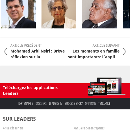
ARTICLE PRÉCÉDENT
ARTICLE SUIVANT
Mohamed Arbi Nsiri : Brève
Les moments en famille
réflexion sur la ...
sont importants: L’appli ...
Téléchargez les applications
Leaders
PARTENAIRES
DOSSIERS
LEADERS TV
SUCCESS STORY
OPINIONS
TENDANCE
SUR LEADERS
Actualités Tunisie
Annuaire des entreprises