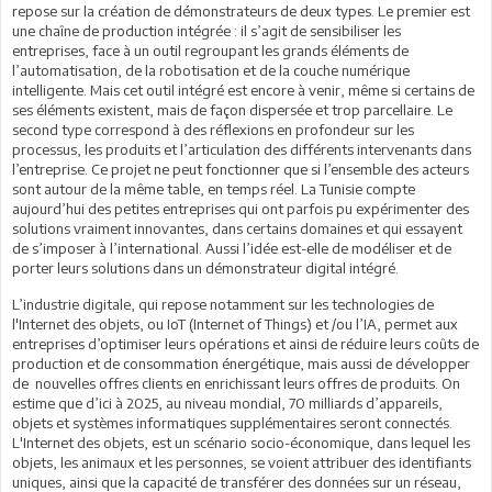
repose sur la création de démonstrateurs de deux types. Le premier est
une chaîne de production intégrée : il s’agit de sensibiliser les
entreprises, face à un outil regroupant les grands éléments de
l’automatisation, de la robotisation et de la couche numérique
intelligente. Mais cet outil intégré est encore à venir, même si certains de
ses éléments existent, mais de façon dispersée et trop parcellaire. Le
second type correspond à des réflexions en profondeur sur les
processus, les produits et l’articulation des différents intervenants dans
l’entreprise. Ce projet ne peut fonctionner que si l’ensemble des acteurs
sont autour de la même table, en temps réel. La Tunisie compte
aujourd’hui des petites entreprises qui ont parfois pu expérimenter des
solutions vraiment innovantes, dans certains domaines et qui essayent
de s’imposer à l’international. Aussi l’idée est-elle de modéliser et de
porter leurs solutions dans un démonstrateur digital intégré.
L’industrie digitale, qui repose notamment sur les technologies de
l'Internet des objets, ou IoT (Internet of Things) et /ou l’IA, permet aux
entreprises d’optimiser leurs opérations et ainsi de réduire leurs coûts de
production et de consommation énergétique, mais aussi de développer
de nouvelles offres clients en enrichissant leurs offres de produits. On
estime que d’ici à 2025, au niveau mondial, 70 milliards d’appareils,
objets et systèmes informatiques supplémentaires seront connectés.
L'Internet des objets, est un scénario socio-économique, dans lequel les
objets, les animaux et les personnes, se voient attribuer des identifiants
uniques, ainsi que la capacité de transférer des données sur un réseau,