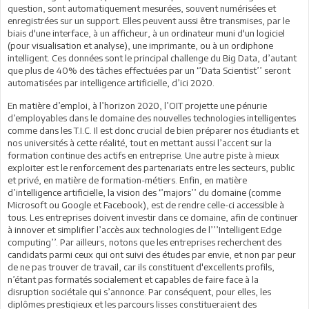
question, sont automatiquement mesurées, souvent numérisées et
enregistrées sur un support. Elles peuvent aussi être transmises, par le
biais d'une interface, à un afficheur, à un ordinateur muni d'un logiciel
(pour visualisation et analyse), une imprimante, ou à un ordiphone
intelligent. Ces données sont le principal challenge du Big Data, d’autant
que plus de 40% des tâches effectuées par un ‘’Data Scientist’’ seront
automatisées par intelligence artificielle, d’ici 2020.
En matière d’emploi, à l’horizon 2020, l’OIT projette une pénurie
d’employables dans le domaine des nouvelles technologies intelligentes
comme dans les T.I.C. Il est donc crucial de bien préparer nos étudiants et
nos universités à cette réalité, tout en mettant aussi l’accent sur la
formation continue des actifs en entreprise. Une autre piste à mieux
exploiter est le renforcement des partenariats entre les secteurs, public
et privé, en matière de formation-métiers. Enfin, en matière
d’intelligence artificielle, la vision des ‘’majors’’ du domaine (comme
Microsoft ou Google et Facebook), est de rendre celle-ci accessible à
tous. Les entreprises doivent investir dans ce domaine, afin de continuer
à innover et simplifier l’accès aux technologies de l’’’Intelligent Edge
computing’’. Par ailleurs, notons que les entreprises recherchent des
candidats parmi ceux qui ont suivi des études par envie, et non par peur
de ne pas trouver de travail, car ils constituent d'excellents profils,
n’étant pas formatés socialement et capables de faire face à la
disruption sociétale qui s’annonce. Par conséquent, pour elles, les
diplômes prestigieux et les parcours lisses constitueraient des