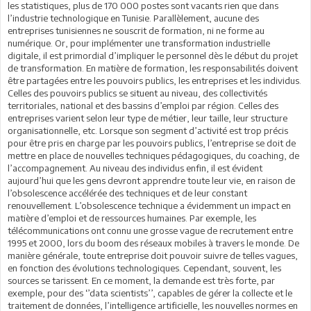
les statistiques, plus de 170 000 postes sont vacants rien que dans
l’industrie technologique en Tunisie. Parallèlement, aucune des
entreprises tunisiennes ne souscrit de formation, ni ne forme au
numérique. Or, pour implémenter une transformation industrielle
digitale, il est primordial d’impliquer le personnel dès le début du projet
de transformation. En matière de formation, les responsabilités doivent
être partagées entre les pouvoirs publics, les entreprises et les individus.
Celles des pouvoirs publics se situent au niveau, des collectivités
territoriales, national et des bassins d’emploi par région. Celles des
entreprises varient selon leur type de métier, leur taille, leur structure
organisationnelle, etc. Lorsque son segment d’activité est trop précis
pour être pris en charge par les pouvoirs publics, l’entreprise se doit de
mettre en place de nouvelles techniques pédagogiques, du coaching, de
l’accompagnement. Au niveau des individus enfin, il est évident
aujourd’hui que les gens devront apprendre toute leur vie, en raison de
l’obsolescence accélérée des techniques et de leur constant
renouvellement. L’obsolescence technique a évidemment un impact en
matière d’emploi et de ressources humaines. Par exemple, les
télécommunications ont connu une grosse vague de recrutement entre
1995 et 2000, lors du boom des réseaux mobiles à travers le monde. De
manière générale, toute entreprise doit pouvoir suivre de telles vagues,
en fonction des évolutions technologiques. Cependant, souvent, les
sources se tarissent. En ce moment, la demande est très forte, par
exemple, pour des ‘’data scientists’’, capables de gérer la collecte et le
traitement de données, l’intelligence artificielle, les nouvelles normes en