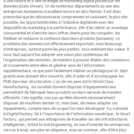
d’une culture et d’une stratégie de marketing digital pilotée par les
données (Data-Driven). Or de nombreux départements au sein des
entreprises tunisiennes travaillent encore en silos fermés. Il est donc
primordial que les décisionnaires comprennent et saisissent, le plus vite
possible, les opportunités liées à l’industrie digitalisée avec des
dispositifs de marketing à la performance, afin d’en retirer un avantage
concurrentiel et d’enrichir leurs offres clients pour les conquérir, les
fidéliser et restaurer la confiance dans leurs produits (tunisiens). Le
problème des données est effectivement important, mais Beaucoup
d’entreprises, surtout parmi les plus petites, sous-estiment leur valeur. Il
nous faut aujourd’hui adopter une vision plus systémique de
l’organisation des données, de manière à pouvoir établir des connexions
et croisements entre elles et générer ainsi de l’information
supplémentaire, ce que peut facilement réaliser un pilotage par IA. Sept
grands axes doivent être couverts, afin d’aider et d’accompagner les
PME dans leur structuration. L’un de ces axes est le World Class
Manufacturing : les sociétés doivent disposer d’équipements leur
permettant de fabriquer leurs produits ou leurs services de manière
efficiente. Cela signifie, non pas qu’elles doivent nécessairement
disposer de machines dernier cri, mais bien, de mieux adapter ces
équipements, compte tenu de ce que l’on veut développer. Il y a ensuite
le Digital Factory, lié à l’importance de l’information numérique ; le Smart
Factory, qui permet aux entreprises de travailler sur des infrastructures
intelligentes ; le End to End Engineering, en vue d’orienter les entreprises
vers un travail, non plus en séquence, mais en commun, afin d’être plus