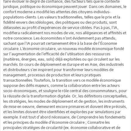
faire évoluer le degré de confiance, des facteurs tels que le contexte
juridique, politique ou économique peuvent jouer. Dans ces domaines, le
confort moderne a modifié les attentes des citoyens-individus-
populations-clients. Les valeurs traditionnelles, telles que le prix et la
fidélité envers des idéologies, des politiques ou des produits, sont
délaissées au profit d’expériences de service ciblées. Pas à pas, l’IA,
modifiera radicalement nos modes de vie, nos allégeances et affinités et
notre conscience. Les économistes n’ont évidemment pas attendu,
sachant que l’IA pourrait certainement être à la base de l’Économie
circulaire. L’économie circulaire, un nouveau modèle économique fondé
sur l’augmentation de l’efficacité de l’utilisation des ressources
(matières, énergies, eau, sols) déjà exploitées ou qui circulent sur les
marchés. En cours de déploiement en Europe et en Asie, des industriels
et distributeurs s’en inspirent pour transformer leurs modèles de
management, processus de production et leurs pratiques
transactionnelles. Toutefois, la transition vers ce modèle économique
suppose des défis majeurs, comme la collaboration entre les acteurs
socio-économiques, et souligne le rôle central des consommateurs, pour
la réussite de la transformation digitale. Or, les définitions conceptuelles,
les stratégies, les modes de déploiement et de gestion, les instruments
de mise en oeuvre, demeurent encore primaires et doivent être précisés,
et les limites doivent être identifiées et explorées par simulations par
exemple. Il est tout d’abord nécessaire, de Comprendre les fondements
et les principes du modèle d’économie circulaire ; Connaitre les
principales stratégies de circularité (ex. économie collaborative et de