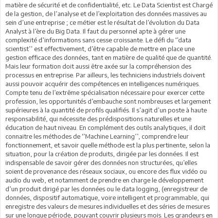
matière de sécurité et de confidentialité, etc. Le Data Scientist est Chargé
de la gestion, de l’analyse et de l’exploitation des données massives au
sein d’une entreprise ; ce métier est le résultat de l’évolution du Data
Analyst à l’ère du Big Data. Il faut du personnel apte à gérer une
complexité d’informations sans cesse croissante. Le défi du ‘’data
scientist’’ est effectivement, d’être capable de mettre en place une
gestion efficace des données, tant en matière de qualité que de quantité.
Mais leur formation doit aussi être axée sur la compréhension des
processus en entreprise. Par ailleurs, les techniciens industriels doivent
aussi pouvoir acquérir des compétences en intelligences numériques.
Compte tenu de l’extrême spécialisation nécessaire pour exercer cette
profession, les opportunités d’embauche sont nombreuses et largement
supérieures à la quantité de profils qualifiés. Il s’agit d’un poste à haute
responsabilité, qui nécessite des prédispositions naturelles et une
éducation de haut niveau. En complément des outils analytiques, il doit
connaitre les méthodes de ‘’Machine Learning’’, comprendre leur
fonctionnement, et savoir quelle méthode est la plus pertinente, selon la
situation, pour la création de produits, dirigée par les données. Il est
indispensable de savoir gérer des données non structurées, qu’elles
soient de provenance des réseaux sociaux, ou encore des flux vidéo ou
audio du web, et notamment de prendre en charge le développement
d’un produit dirigé par les données ou le data logging, (enregistreur de
données, dispositif automatique, voire intelligent et programmable, qui
enregistre des valeurs de mesures individuelles et des séries de mesures
sur une longue période, pouvant couvrir plusieurs mois. Les grandeurs en