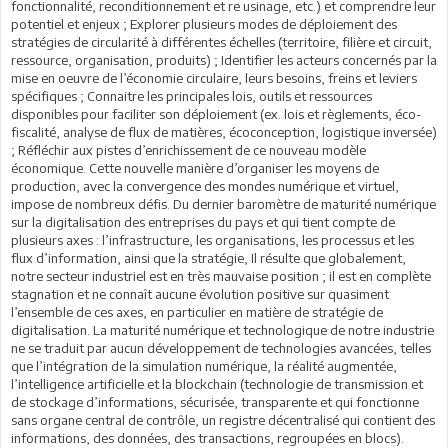
fonctionnalité, reconditionnement et re usinage, etc.) et comprendre leur
potentiel et enjeux ; Explorer plusieurs modes de déploiement des
stratégies de circularité à différentes échelles (territoire, filière et circuit,
ressource, organisation, produits) ; Identifier les acteurs concernés par la
mise en oeuvre de l’économie circulaire, leurs besoins, freins et leviers
spécifiques ; Connaitre les principales lois, outils et ressources
disponibles pour faciliter son déploiement (ex. lois et règlements, éco-
fiscalité, analyse de flux de matières, écoconception, logistique inversée)
; Réfléchir aux pistes d’enrichissement de ce nouveau modèle
économique. Cette nouvelle manière d’organiser les moyens de
production, avec la convergence des mondes numérique et virtuel,
impose de nombreux défis. Du dernier baromètre de maturité numérique
sur la digitalisation des entreprises du pays et qui tient compte de
plusieurs axes : l’infrastructure, les organisations, les processus et les
flux d’information, ainsi que la stratégie, Il résulte que globalement,
notre secteur industriel est en très mauvaise position ; il est en complète
stagnation et ne connaît aucune évolution positive sur quasiment
l’ensemble de ces axes, en particulier en matière de stratégie de
digitalisation. La maturité numérique et technologique de notre industrie
ne se traduit par aucun développement de technologies avancées, telles
que l’intégration de la simulation numérique, la réalité augmentée,
l’intelligence artificielle et la blockchain (technologie de transmission et
de stockage d’informations, sécurisée, transparente et qui fonctionne
sans organe central de contrôle, un registre décentralisé qui contient des
informations, des données, des transactions, regroupées en blocs).