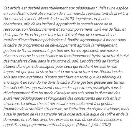
Cet article est destiné essentiellement aux pédologues (…hélas une espèce
en voie d’extinction! observation de T. Lamourdia représentant de la FAO à
l’occasion de l’année Mondiale du sol 2015), ingénieurs et jeunes
chercheurs, afin de les inciter à approfondir la connaissance de la
ressource, son fonctionnement et son comportement vis-à-vis de l’eau et
de la plante. En effet pour faire face à l’évolution de la demande en
matière d’investigation pédologique à finalité agronomique à mener dans
le cadre de programmes de développement agricole (aménagement,
gestion de l’environnement, gestion des terres agricoles), une mise à
niveau concerne la connaissance du fonctionnement hydro structural (suivi
des transferts d’eau dans la structure du sol). Les objectifs de l’article
étaient d’une part de souligner pour ceux qui étudient les sols le rôle
important que joue la structure et la microstructure dans l’évolution des
sols des agro-systèmes, d’autre part faire en sorte que les pédologues
envisagent un suivi donné dans le cadre d’une gestion globale des terres.
Ces spécialistes apparaissent comme des opérateurs privilégiés dans le
développement d’un tel mode d’analyse des sols selon la diversité des
systèmes pédologiques et l'originalité des constituants des sols et leur
structure. La démarche est nécessaire non seulement à la gestion
(maintien de la stabilité structurale, de l’aération, du régime hydrique) mais
aussi la gestion de l’eau agricole (et la crise actuelle aigue de l’offre et de la
demande) en relation avec les réserves en eau du sol d’où le nécessaire
appui d’accompagnement méthodologique. (Mtimet, juillet 2018)