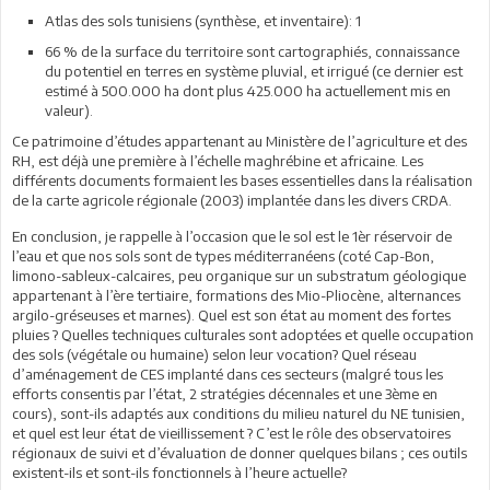
Atlas des sols tunisiens (synthèse, et inventaire): 1
66 % de la surface du territoire sont cartographiés, connaissance
du potentiel en terres en système pluvial, et irrigué (ce dernier est
estimé à 500.000 ha dont plus 425.000 ha actuellement mis en
valeur).
Ce patrimoine d’études appartenant au Ministère de l’agriculture et des
RH, est déjà une première à l’échelle maghrébine et africaine. Les
différents documents formaient les bases essentielles dans la réalisation
de la carte agricole régionale (2003) implantée dans les divers CRDA.
En conclusion, je rappelle à l’occasion que le sol est le 1èr réservoir de
l’eau et que nos sols sont de types méditerranéens (coté Cap-Bon,
limono-sableux-calcaires, peu organique sur un substratum géologique
appartenant à l’ère tertiaire, formations des Mio-Pliocène, alternances
argilo-gréseuses et marnes). Quel est son état au moment des fortes
pluies ? Quelles techniques culturales sont adoptées et quelle occupation
des sols (végétale ou humaine) selon leur vocation? Quel réseau
d’aménagement de CES implanté dans ces secteurs (malgré tous les
efforts consentis par l’état, 2 stratégies décennales et une 3ème en
cours), sont-ils adaptés aux conditions du milieu naturel du NE tunisien,
et quel est leur état de vieillissement ? C’est le rôle des observatoires
régionaux de suivi et d’évaluation de donner quelques bilans ; ces outils
existent-ils et sont-ils fonctionnels à l’heure actuelle?