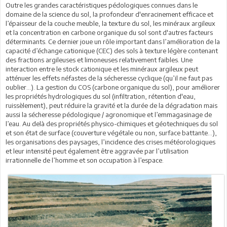
Outre les grandes caractéristiques pédologiques connues dans le
domaine de la science du sol, la profondeur d'enracinement efficace et
l’épaisseur de la couche meuble, la texture du sol, les minéraux argileux
et la concentration en carbone organique du sol sont d'autres facteurs
déterminants. Ce dernier joue un rôle important dans l’amélioration de la
capacité d’échange cationique (CEC) des sols à texture légère contenant
des fractions argileuses et limoneuses relativement faibles. Une
interaction entre le stock cationique et les minéraux argileux peut
atténuer les effets néfastes de la sécheresse cyclique (qu’il ne faut pas
oublier…). La gestion du COS (carbone organique du sol), pour améliorer
les propriétés hydrologiques du sol (infiltration, rétention d'eau,
ruissèlement), peut réduire la gravité et la durée de la dégradation mais
aussi la sécheresse pédologique / agronomique et l’emmagasinage de
l’eau. Au delà des propriétés physico-chimiques et géotechniques du sol
et son état de surface (couverture végétale ou non, surface battante…),
les organisations des paysages, l’incidence des crises météorologiques
et leur intensité peut également être aggravée par l’utilisation
irrationnelle de l’homme et son occupation à l’espace.