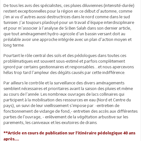
De tous les avis des spécialistes, ces pluies diluviennes (intensité-durée)
restent exceptionnelles pour la région en ce début d’automne, comme
j’en ai vu d’autres aussi destructrices dans le nord comme dans le sud
tunisien. J’ai toujours plaidoyé pour un travail d’équipe interdisciplinaire
et pour m’associer à l’analyse de Si Ben Salah dans son dernier article,
que tout aménagement hydro-agricole d’un bassin versant doit au
préalable avoir une approche intégrée avec un plan d’action moyen et
long terme.
Pourtant le rôle central des sols et des pédologues dans toutes ces
problématiques est souvent sous-estimé et parfois complètement
ignoré par certains gestionnaires et responsables….et nous apercevons
hélas trop tard l’ampleur des dégâts causés par cette indifférence.
Par ailleurs le contrôle et la surveillance des divers aménagements
semblent nécessaires et prioritaires avant la saison des pluies et même
au cours de l’année. Les nombreux ouvrages de lacs collinaires qui
participent à la mobilisation des ressources en eau (Nord et Centre du
pays), un suivi de leur vieillissement s’impose par: -entretien de
fonctionnement de vidange de fond,- entretien des accès aux différentes
parties de l’ouvrage, - enlèvement de la végétation arbustive sur les
parements, les caniveaux et les exutoires de drains.
**Article en cours de publication sur l’itinéraire pédologique 40 ans
après….