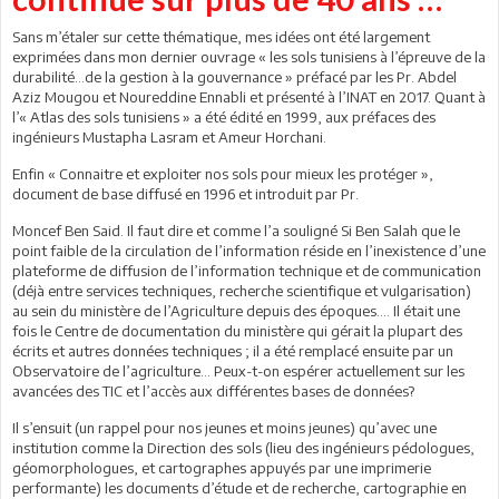
Sans m’étaler sur cette thématique, mes idées ont été largement
exprimées dans mon dernier ouvrage « les sols tunisiens à l’épreuve de la
durabilité…de la gestion à la gouvernance » préfacé par les Pr. Abdel
Aziz Mougou et Noureddine Ennabli et présenté à l’INAT en 2017. Quant à
l’« Atlas des sols tunisiens » a été édité en 1999, aux préfaces des
ingénieurs Mustapha Lasram et Ameur Horchani.
Enfin « Connaitre et exploiter nos sols pour mieux les protéger »,
document de base diffusé en 1996 et introduit par Pr.
Moncef Ben Said. Il faut dire et comme l’a souligné Si Ben Salah que le
point faible de la circulation de l’information réside en l’inexistence d’une
plateforme de diffusion de l’information technique et de communication
(déjà entre services techniques, recherche scientifique et vulgarisation)
au sein du ministère de l’Agriculture depuis des époques…. Il était une
fois le Centre de documentation du ministère qui gérait la plupart des
écrits et autres données techniques ; il a été remplacé ensuite par un
Observatoire de l’agriculture… Peux-t-on espérer actuellement sur les
avancées des TIC et l’accès aux différentes bases de données?
Il s’ensuit (un rappel pour nos jeunes et moins jeunes) qu’avec une
institution comme la Direction des sols (lieu des ingénieurs pédologues,
géomorphologues, et cartographes appuyés par une imprimerie
performante) les documents d’étude et de recherche, cartographie en