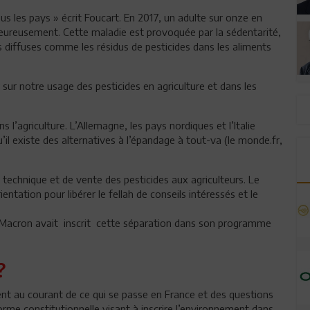
s les pays » écrit Foucart. En 2017, un adulte sur onze en
heureusement. Cette maladie est provoquée par la sédentarité,
ns diffuses comme les résidus de pesticides dans les aliments
sur notre usage des pesticides en agriculture et dans les
l’agriculture. L’Allemagne, les pays nordiques et l’Italie
’il existe des alternatives à l’épandage à tout-va (le monde.fr,
il technique et de vente des pesticides aux agriculteurs. Le
ntation pour libérer le fellah de conseils intéressés et le
Macron avait inscrit cette séparation dans son programme
?
t au courant de ce qui se passe en France et des questions
orme constitutionnelle visant à inscrire l’environnement dans