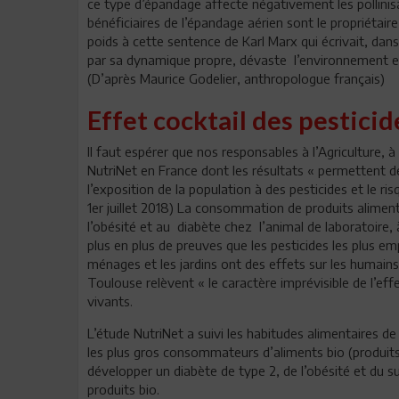
ce type d’épandage affecte négativement les pollinisa
bénéficiaires de l’épandage aérien sont le propriétair
poids à cette sentence de Karl Marx qui écrivait, dan
par sa dynamique propre, dévaste l’environnement et l
(D’après Maurice Godelier, anthropologue français)
Effet cocktail des pesticid
Il faut espérer que nos responsables à l’Agriculture, 
NutriNet en France dont les résultats « permettent de
l’exposition de la population à des pesticides et le 
1er juillet 2018) La consommation de produits alimen
l’obésité et au diabète chez l’animal de laboratoir
plus en plus de preuves que les pesticides les plus em
ménages et les jardins ont des effets sur les humains 
Toulouse relèvent « le caractère imprévisible de l’ef
vivants.
L’étude NutriNet a suivi les habitudes alimentaires d
les plus gros consommateurs d’aliments bio (produits
développer un diabète de type 2, de l’obésité et du
produits bio.