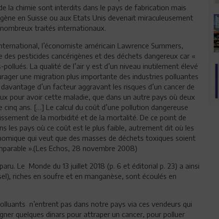
de la chimie sont interdits dans le pays de fabrication mais
rigène en Suisse ou aux Etats Unis devenait miraculeusement
e nombreux traités internationaux.
 international, l’économiste américain Lawrence Summers,
e des pesticides cancérigènes et des déchets dangereux car «
ollués. La qualité de l’air y est d’un niveau inutilement élevé
urager une migration plus importante des industries polluantes
 davantage d’un facteur aggravant les risques d’un cancer de
eux pour avoir cette maladie, que dans un autre pays où deux
e cinq ans. […] Le calcul du coût d’une pollution dangereuse
issement de la morbidité et de la mortalité. De ce point de
ns les pays où ce coût est le plus faible, autrement dit où les
économique qui veut que des masses de déchets toxiques soient
t imparable ».(Les Echos, 28 novembre 2008)
ru. Le Monde du 13 juillet 2018 (p. 6 et éditorial p. 23) a ainsi
el), riches en soufre et en manganèse, sont écoulés en
olluants n’entrent pas dans notre pays via ces vendeurs qui
agner quelques dinars pour attraper un cancer, pour polluer