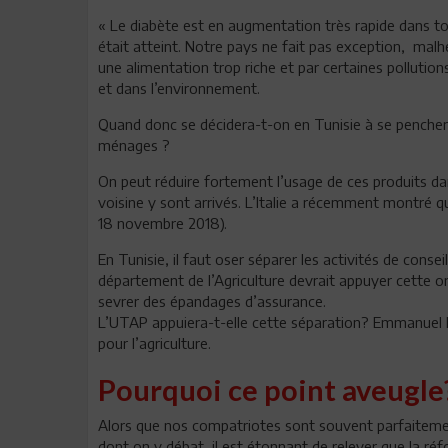
« Le diabète est en augmentation très rapide dans tou
était atteint. Notre pays ne fait pas exception, mal
une alimentation trop riche et par certaines pollutio
et dans l’environnement.
Quand donc se décidera-t-on en Tunisie à se pencher 
ménages ?
On peut réduire fortement l’usage de ces produits dans 
voisine y sont arrivés. L’Italie a récemment montré qu
18 novembre 2018).
En Tunisie, il faut oser séparer les activités de conse
département de l’Agriculture devrait appuyer cette orie
sevrer des épandages d’assurance.
L’UTAP appuiera-t-elle cette séparation? Emmanuel 
pour l’agriculture.
Pourquoi ce point aveugle
Alors que nos compatriotes sont souvent parfaitemen
dont on y débat, il est étonnant de relever que la réf