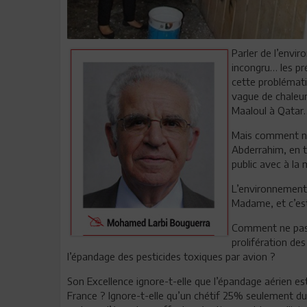
Parler de l’envi
incongru… les pr
cette problémati
vague de chaleur
Maaloul à Qatar
Mais comment ne
Abderrahim, en t
public avec à la
L’environnement
Madame, et c’est
Comment ne pas r
prolifération de
l’épandage des pesticides toxiques par avion ?
Son Excellence ignore-t-elle que l’épandage aérien e
France ? Ignore-t-elle qu’un chétif 25% seulement du p