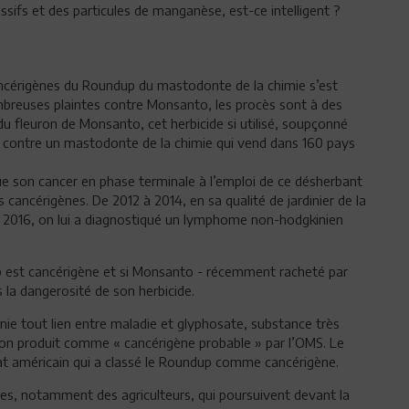
ssifs et des particules de manganèse, est-ce intelligent ?
ancérigènes du Roundup du mastodonte de la chimie s’est
nombreuses plaintes contre Monsanto, les procès sont à des
du fleuron de Monsanto, cet herbicide si utilisé, soupçonné
 contre un mastodonte de la chimie qui vend dans 160 pays
e son cancer en phase terminale à l’emploi de ce désherbant
 cancérigènes. De 2012 à 2014, en sa qualité de jardinier de la
p. En 2016, on lui a diagnostiqué un lymphome non-hodgkinien
dup est cancérigène et si Monsanto - récemment racheté par
 la dangerosité de son herbicide.
nie tout lien entre maladie et glyphosate, substance très
son produit comme « cancérigène probable » par l’OMS. Le
Etat américain qui a classé le Roundup comme cancérigène.
s, notamment des agriculteurs, qui poursuivent devant la