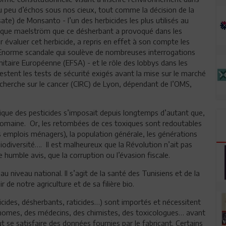
eu peu d’échos sous nos cieux, tout comme la décision de la
e) de Monsanto - l’un des herbicides les plus utilisés au
esque maelström que ce désherbant a provoqué dans les
 évaluer cet herbicide, a repris en effet à son compte les
 Enorme scandale qui soulève de nombreuses interrogations
itaire Européenne (EFSA) - et le rôle des lobbys dans les
stent les tests de sécurité exigés avant la mise sur le marché
recherche sur le cancer (CIRC) de Lyon, dépendant de l’OMS,
tique des pesticides s’imposait depuis longtemps d’autant que,
domaine. Or, les retombées de ces toxiques sont redoutables
les emplois ménagers), la population générale, les générations
iodiversité…. Il est malheureux que la Révolution n’ait pas
humble avis, que la corruption ou l’évasion fiscale.
 niveau national. Il s’agit de la santé des Tunisiens et de la
r de notre agriculture et de sa filière bio.
icides, désherbants, raticides…) sont importés et nécessitent
onomes, des médecins, des chimistes, des toxicologues… avant
t se satisfaire des données fournies par le fabricant. Certains