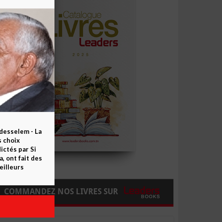
esselem - La
s choix
ctés par Si
 ont fait des
eilleurs
COMMANDEZ NOS LIVRES SUR