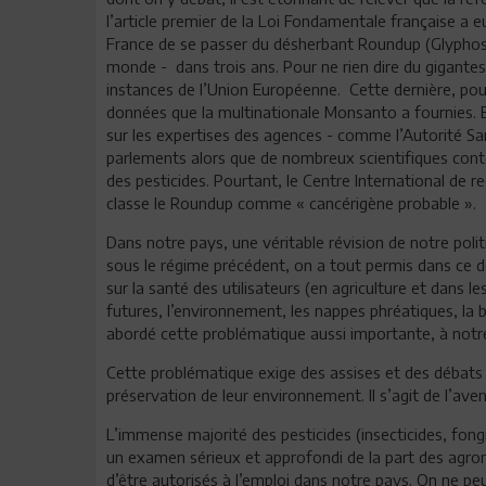
l’article premier de la Loi Fondamentale française a 
France de se passer du désherbant Roundup (Glyphosat
monde - dans trois ans. Pour ne rien dire du gigant
instances de l’Union Européenne. Cette dernière, pour
données que la multinationale Monsanto a fournies.
sur les expertises des agences - comme l’Autorité San
parlements alors que de nombreux scientifiques conte
des pesticides. Pourtant, le Centre International de 
classe le Roundup comme « cancérigène probable ».
Dans notre pays, une véritable révision de notre poli
sous le régime précédent, on a tout permis dans ce 
sur la santé des utilisateurs (en agriculture et dans 
futures, l’environnement, les nappes phréatiques, la b
abordé cette problématique aussi importante, à notre 
Cette problématique exige des assises et des débats au
préservation de leur environnement. Il s’agit de l’aveni
L’immense majorité des pesticides (insecticides, fong
un examen sérieux et approfondi de la part des agr
d’être autorisés à l’emploi dans notre pays. On ne peu