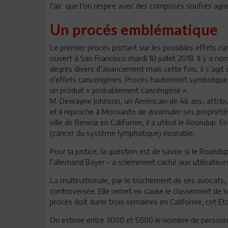
l’air que l’on respire avec des composés soufrés agre
Un procés emblématique
Le premier procès portant sur les possibles effets c
ouvert à San Francisco mardi 10 juillet 2018. Il y a 
degrés divers d’avancement mais cette fois, il s’agit 
d’effets cancérigènes. Procès hautement symbolique
un produit « probablement cancérigène ».
M. Dewayne Johnson, un Américain de 46 ans, attribu
et il reproche à Monsanto de dissimuler ses propriétés
ville de Benicia en Californie, il a utilisé le Roundu
(cancer du système lymphatique) incurable.
Pour la justice, la question est de savoir si le Roun
l’allemand Bayer - a sciemment caché aux utilisateurs
La multinationale, par le truchement de ses avocats, 
controversée. Elle remet en cause le classement de 
procès doit durer trois semaines en Californie, cet 
On estime entre 3000 et 5000 le nombre de personne