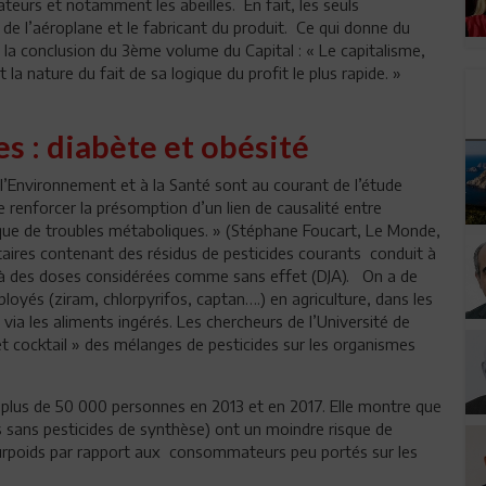
teurs et notamment les abeilles. En fait, les seuls
e de l’aéroplane et le fabricant du produit. Ce qui donne du
s la conclusion du 3ème volume du Capital : « Le capitalisme,
a nature du fait de sa logique du profit le plus rapide. »
es : diabète et obésité
à l’Environnement et à la Santé sont au courant de l’étude
 renforcer la présomption d’un lien de causalité entre
risque de troubles métaboliques. » (Stéphane Foucart, Le Monde,
taires contenant des résidus de pesticides courants conduit à
e, à des doses considérées comme sans effet (DJA). On a de
ployés (ziram, chlorpyrifos, captan….) en agriculture, dans les
via les aliments ingérés. Les chercheurs de l’Université de
fet cocktail » des mélanges de pesticides sur les organismes
e plus de 50 000 personnes en 2013 et en 2017. Elle montre que
 sans pesticides de synthèse) ont un moindre risque de
 surpoids par rapport aux consommateurs peu portés sur les