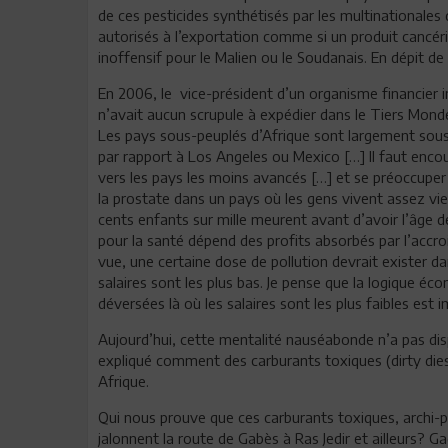
de ces pesticides synthétisés par les multinationales 
autorisés à l’exportation comme si un produit cancé
inoffensif pour le Malien ou le Soudanais. En dépit d
En 2006, le vice-président d’un organisme financier
n’avait aucun scrupule à expédier dans le Tiers Mond
Les pays sous-peuplés d’Afrique sont largement sous-p
par rapport à Los Angeles ou Mexico […] Il faut enco
vers les pays les moins avancés […] et se préoccuper
la prostate dans un pays où les gens vivent assez vi
cents enfants sur mille meurent avant d’avoir l’âge d
pour la santé dépend des profits absorbés par l’accro
vue, une certaine dose de pollution devrait exister da
salaires sont les plus bas. Je pense que la logique 
déversées là où les salaires sont les plus faibles es
Aujourd’hui, cette mentalité nauséabonde n’a pas dispa
expliqué comment des carburants toxiques (dirty dies
Afrique.
Qui nous prouve que ces carburants toxiques, archi-p
jalonnent la route de Gabès à Ras Jedir et ailleurs? G