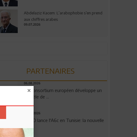
Abdelaziz Kacem: L’arabophobie s’en prend
aux chiffres arabes
09.07.2026
PARTENAIRES
06.08.2026
Un consortium européen développe un
modèle de ...
04.08.2026
OPPO lance l'A6c en Tunisie: la nouvelle
...