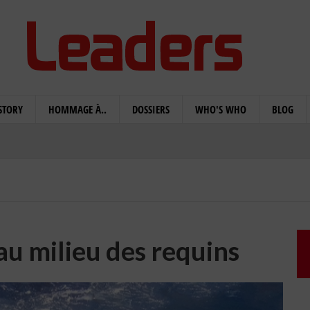
STORY
HOMMAGE À..
DOSSIERS
WHO'S WHO
BLOG
u milieu des requins