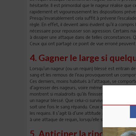
hésitante. Il est primordial que le nageur réalise que
rapidement et vigoureusement les dispositions préven
Presqu’invariablement cela suffit à prévenir l’escal
règle. En effet, il devient ainsi évident qu’il a compris
nécessaire pour repousser son agression. Certains nag
à dissiper une attaque dans de telles circonstances. Qu
Ceux qui ont partagé ce point de vue erroné peuvent
4. Gagner le large si quelq
Lorsqu’un nageur (ou un requin) blessé est entrain de 
sang et les remous de l’eau provoqueront un comporte
Ces derniers, moins habitués à l’attaque, se comport
d’agresser des nageurs, voire même des requins initia
montrent si maladroits qu’ils finissent par se blesser
un nageur blessé. Que celui-ci survive à l’attaque ou
soit une fois le sang répandu. Ceux qui survivent à u
les requins. Il s’agit là d’une attitude aisément com
à une attaque de requin, lorsqu’elle se développe jus
5. Anticiper la riposte