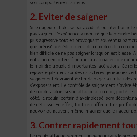
son comportement amène.
2. Eviter de saigner
Si le nageur est blessé par accident ou intentionnellem
pas saigner. L’expérience a montré que la moindre h
plus agressive tout en provoquant souvent la particip
que précisé précédemment, de ceux dont le comporte
bien difficile de ne pas saigner lorsqu’on est blessé.
entrainement intensif permettra au nageur inexpéri
le moindre trouble d’importantes lacérations. Ce réfl
repose également sur des caractères génétiques certai
saignement devraient éviter de nager au milieu des re
s’exposeraient. Le contrôle de saignement s’avère êt
demandera alors si son attaque a, ou non, porté, le 
côté, le requin, certain d’avoir blessé, sera décont
de détresse. En effet, tout ceci affecte très profon
pouvoir ou peuvent même imaginer que le nageur pos
3. Contrer rapidement tou
Le requin attaque rarement un nageur sans le préveni