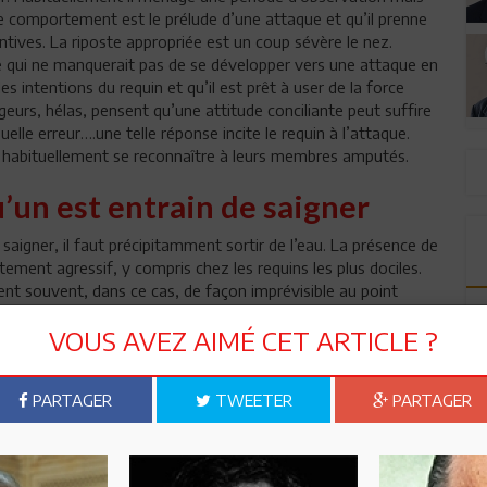
 ce comportement est le prélude d’une attaque et qu’il prenne
tives. La riposte appropriée est un coup sévère le nez.
ade qui ne manquerait pas de se développer vers une attaque en
 les intentions du requin et qu’il est prêt à user de la force
eurs, hélas, pensent qu’une attitude conciliante peut suffire
elle erreur….une telle réponse incite le requin à l’attaque.
 habituellement se reconnaître à leurs membres amputés.
u’un est entrain de saigner
saigner, il faut précipitamment sortir de l’eau. La présence de
ment agressif, y compris chez les requins les plus dociles.
ent souvent, dans ce cas, de façon imprévisible au point
lement peu impliqués. Il arrive même que certains se
VOUS AVEZ AIMÉ CET ARTICLE ?
 eux-mêmes. Il ne sert strictement à rien de tenter de sauver
 non, aucune intervention ne pourra le protéger en quoi que ce
ne pareille attaque ne s’aventurent plus jamais à nager parmi
PARTAGER
TWEETER
PARTAGER
préhensible. L’absence de contre-mesure efficace pour échapper
qu’au bout, souligne l’importance des règles précédentes.