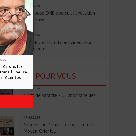
29.07.2026
Le Groupe QNB poursuit l’exécution
rigoureuse ...
24.07.2026
La BERD et l’UBCI consolident leur
partenariat ...
2026
 résiste: les
smos à l’heure
LU POUR VOUS
s récentes
23.04.2026
Vient de paraître - «Dictionnaire des ...
17.03.2026
Noureddine Dougui : Comprendre le
Moyen-Orient, ...