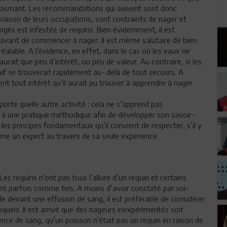
usiasmant. Les recommandations qui suivent sont donc
 raison de leurs occupations, sont contraints de nager et
ongés est infestée de requins. Bien évidemment, il est
s avant de commencer à nager. Il est même salutaire de bien
alable. A l’évidence, en effet, dans le cas où les eaux ne
aurait que peu d’intérêt, ou peu de valeur. Au contraire, si les
aïf se trouverait rapidement au- delà de tout secours. A
t tout intérêt qu’il aurait pu trouver à apprendre à nager
porte quelle autre activité : cela ne s’apprend pas
nt à une pratique méthodique afin de développer son savoir-
 les principes fondamentaux qu’il convient de respecter, s’il y
même un expert au travers de sa seule expérience.
s requins n’ont pas tous l’allure d’un requin et certains
nt parfois comme tels. A moins d’avoir constaté par soi-
 devant une effusion de sang, il est préférable de considérer
quins. Il est arrivé que des nageurs inexpérimentés soit
ce de sang, qu’un poisson n’était pas un requin en raison de