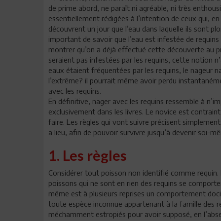
de prime abord, ne paraît ni agréable, ni très entho
essentiellement rédigées à l’intention de ceux qui, en
découvrent un jour que l’eau dans laquelle ils sont pl
important de savoir que l’eau est infestée de requin
montrer qu’on a déjà effectué cette découverte au pré
seraient pas infestées par les requins, cette notion n’
eaux étaient fréquentées par les requins, le nageur n
l’extrême? il pourrait même avoir perdu instantanémen
avec les requins.
En définitive, nager avec les requins ressemble à n’im
exclusivement dans les livres. Le novice est contrai
faire. Les règles qui vont suivre précisent simplement
a lieu, afin de pouvoir survivre jusqu’à devenir soi-
1. Les règles
Considérer tout poisson non identifié comme requin. Le
poissons qui ne sont en rien des requins se comporte
même est à plusieurs reprises un comportement docile
toute espèce inconnue appartenant à la famille des re
méchamment estropiés pour avoir supposé, en l’absen