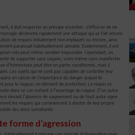
ent, il doit respecter un principe essentiel : s’efforcer de ne
émorragie déclenche rapidement une attaque qui se fait encore
ation de requins initialement non impliqués ou encore, ainsi
ment paraissait habituellement aimable. Evidemment, il est
 A priori cela peut même sembler impossible. Cependant, un
menté de supporter sans saigner, voire même sans manifester
exe d’hémostase peut être en partie conditionné, mais il
ns. Les sujets qui ne sont pas capables de contrôler leur
quins en raison de l’importance du danger auquel ils
re pour le nageur, un élément de protection. Le requin se
doute dans ce cas restant à l’avantage du nageur. D’un autre
enancé devant l’absence de saignement ou de tout autre signe
dément les requins qui commencent à douter de leur propre
sède des dons surnaturels.
te forme d’agression
r. Habituellement il ménage une période d’observation mais