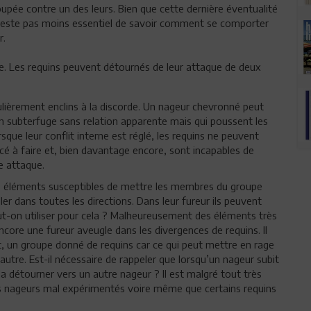
oupée contre un des leurs. Bien que cette dernière éventualité
n reste pas moins essentiel de savoir comment se comporter
r.
ée. Les requins peuvent détournés de leur attaque de deux
iculièrement enclins à la discorde. Un nageur chevronné peut
n subterfuge sans relation apparente mais qui poussent les
sque leur conflit interne est réglé, les requins ne peuvent
é à faire et, bien davantage encore, sont incapables de
e attaque.
s éléments susceptibles de mettre les membres du groupe
er dans toutes les directions. Dans leur fureur ils peuvent
t-on utiliser pour cela ? Malheureusement des éléments très
core une fureur aveugle dans les divergences de requins. Il
nt, un groupe donné de requins car ce qui peut mettre en rage
utre. Est-il nécessaire de rappeler que lorsqu’un nageur subit
la détourner vers un autre nageur ? Il est malgré tout très
es nageurs mal expérimentés voire même que certains requins