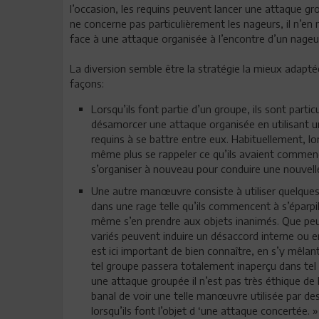
l’occasion, les requins peuvent lancer une attaque gr
ne concerne pas particulièrement les nageurs, il n’e
face à une attaque organisée à l’encontre d’un nageu
La diversion semble être la stratégie la mieux adapt
façons:
Lorsqu’ils font partie d’un groupe, ils sont part
désamorcer une attaque organisée en utilisant u
requins à se battre entre eux. Habituellement, lor
même plus se rappeler ce qu’ils avaient commenc
s’organiser à nouveau pour conduire une nouvell
Une autre manœuvre consiste à utiliser quelque
dans une rage telle qu’ils commencent à s’éparpill
même s’en prendre aux objets inanimés. Que peu
variés peuvent induire un désaccord interne ou en
est ici important de bien connaître, en s’y mêla
tel groupe passera totalement inaperçu dans tel a
une attaque groupée il n’est pas très éthique de 
banal de voir une telle manœuvre utilisée par d
lorsqu’ils font l’objet d ‘une attaque concertée. »