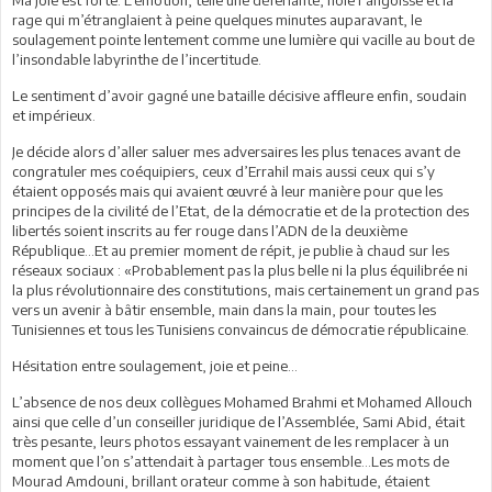
rage qui m’étranglaient à peine quelques minutes auparavant, le
soulagement pointe lentement comme une lumière qui vacille au bout de
l’insondable labyrinthe de l’incertitude.
Le sentiment d’avoir gagné une bataille décisive affleure enfin, soudain
et impérieux.
Je décide alors d’aller saluer mes adversaires les plus tenaces avant de
congratuler mes coéquipiers, ceux d’Errahil mais aussi ceux qui s’y
étaient opposés mais qui avaient œuvré à leur manière pour que les
principes de la civilité de l’Etat, de la démocratie et de la protection des
libertés soient inscrits au fer rouge dans l’ADN de la deuxième
République…Et au premier moment de répit, je publie à chaud sur les
réseaux sociaux : «Probablement pas la plus belle ni la plus équilibrée ni
la plus révolutionnaire des constitutions, mais certainement un grand pas
vers un avenir à bâtir ensemble, main dans la main, pour toutes les
Tunisiennes et tous les Tunisiens convaincus de démocratie républicaine.
Hésitation entre soulagement, joie et peine…
L’absence de nos deux collègues Mohamed Brahmi et Mohamed Allouch
ainsi que celle d’un conseiller juridique de l’Assemblée, Sami Abid, était
très pesante, leurs photos essayant vainement de les remplacer à un
moment que l’on s’attendait à partager tous ensemble…Les mots de
Mourad Amdouni, brillant orateur comme à son habitude, étaient