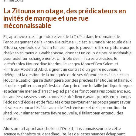
La Zitouna en otage, des prédicateurs en
invités de marque et une rue
méconnaissable
Et, apothéose de la grande œuvre de la Troïka dans le domaine de
l’encouragement de la «nouvelle culture », c’est la Grande Mosquée de la
Zitouna, symbole de l’islam tunisien, que le pouvoir offre en pâture aux
cheikhs venimeux du wahhabisme, donnant un coup de pouce indéniable
pour aider au «changement». Un triplé de ministres troïkistes, le
«vénérable» Noureddine Khadmi, le «sage» Moncef Ben Salem et
«l’intrus» Abdelatif Abid, signent un contrat d’un genre nouveau, y
déléguant la gestion de la mosquée et de ses dépendances à un certain
Houcine Laabidi qui se distinguera par des prêches fanatiques et haineux
et qui ne quittera son piédestal qu’au prix d’une bataille juridique longue
et acharnée menée d’arrache-pied par des fonctionnaires consciencieux,
les années passées sous la nouvelle obédience ayant permis entretemps
l’éclosion d’écoles et de facultés dites zeytouniennes propageant savoir
et science concoctés à la sauce de l’extrémisme et de la promotion du
jihad. Pour alimenter cette fièvre nouvelle, il fallait bien entendu des
mentors.
Alors on fait appel aux cheikhs d’Orient, fins connaisseurs de cette
science wahhabite ou qaradhaouite, les délicates nuances échappant