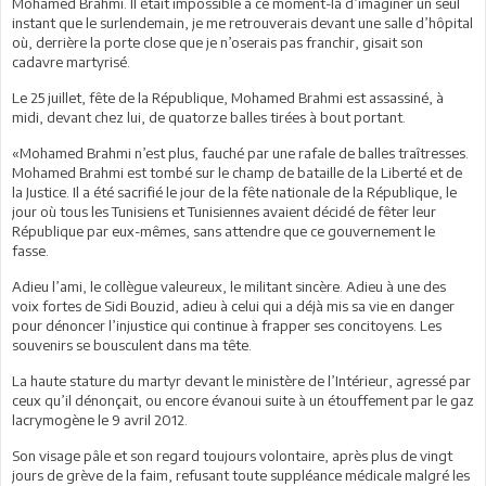
Mohamed Brahmi. Il était impossible à ce moment-là d’imaginer un seul
instant que le surlendemain, je me retrouverais devant une salle d’hôpital
où, derrière la porte close que je n’oserais pas franchir, gisait son
cadavre martyrisé.
Le 25 juillet, fête de la République, Mohamed Brahmi est assassiné, à
midi, devant chez lui, de quatorze balles tirées à bout portant.
«Mohamed Brahmi n’est plus, fauché par une rafale de balles traîtresses.
Mohamed Brahmi est tombé sur le champ de bataille de la Liberté et de
la Justice. Il a été sacrifié le jour de la fête nationale de la République, le
jour où tous les Tunisiens et Tunisiennes avaient décidé de fêter leur
République par eux-mêmes, sans attendre que ce gouvernement le
fasse.
Adieu l’ami, le collègue valeureux, le militant sincère. Adieu à une des
voix fortes de Sidi Bouzid, adieu à celui qui a déjà mis sa vie en danger
pour dénoncer l’injustice qui continue à frapper ses concitoyens. Les
souvenirs se bousculent dans ma tête.
La haute stature du martyr devant le ministère de l’Intérieur, agressé par
ceux qu’il dénonçait, ou encore évanoui suite à un étouffement par le gaz
lacrymogène le 9 avril 2012.
Son visage pâle et son regard toujours volontaire, après plus de vingt
jours de grève de la faim, refusant toute suppléance médicale malgré les