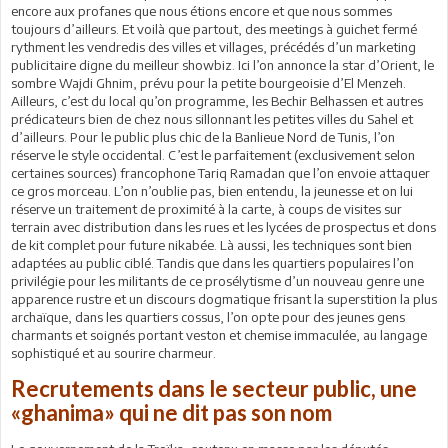
encore aux profanes que nous étions encore et que nous sommes
toujours d’ailleurs. Et voilà que partout, des meetings à guichet fermé
rythment les vendredis des villes et villages, précédés d’un marketing
publicitaire digne du meilleur showbiz. Ici l’on annonce la star d’Orient, le
sombre Wajdi Ghnim, prévu pour la petite bourgeoisie d’El Menzeh.
Ailleurs, c’est du local qu’on programme, les Bechir Belhassen et autres
prédicateurs bien de chez nous sillonnant les petites villes du Sahel et
d’ailleurs. Pour le public plus chic de la Banlieue Nord de Tunis, l’on
réserve le style occidental. C’est le parfaitement (exclusivement selon
certaines sources) francophone Tariq Ramadan que l’on envoie attaquer
ce gros morceau. L’on n’oublie pas, bien entendu, la jeunesse et on lui
réserve un traitement de proximité à la carte, à coups de visites sur
terrain avec distribution dans les rues et les lycées de prospectus et dons
de kit complet pour future nikabée. Là aussi, les techniques sont bien
adaptées au public ciblé. Tandis que dans les quartiers populaires l’on
privilégie pour les militants de ce prosélytisme d’un nouveau genre une
apparence rustre et un discours dogmatique frisant la superstition la plus
archaïque, dans les quartiers cossus, l’on opte pour des jeunes gens
charmants et soignés portant veston et chemise immaculée, au langage
sophistiqué et au sourire charmeur.
Recrutements dans le secteur public, une
«ghanima» qui ne dit pas son nom