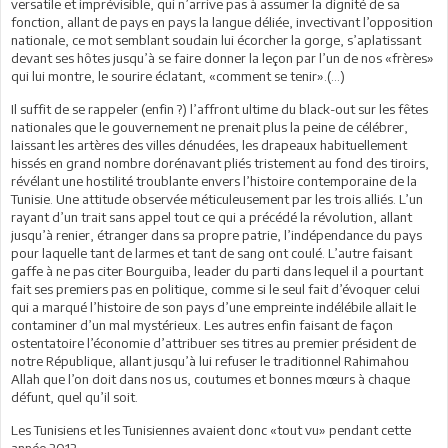
versatile et imprévisible, qui n’arrive pas à assumer la dignité de sa
fonction, allant de pays en pays la langue déliée, invectivant l’opposition
nationale, ce mot semblant soudain lui écorcher la gorge, s’aplatissant
devant ses hôtes jusqu’à se faire donner la leçon par l’un de nos «frères»
qui lui montre, le sourire éclatant, «comment se tenir».(...)
Il suffit de se rappeler (enfin ?) l’affront ultime du black-out sur les fêtes
nationales que le gouvernement ne prenait plus la peine de célébrer,
laissant les artères des villes dénudées, les drapeaux habituellement
hissés en grand nombre dorénavant pliés tristement au fond des tiroirs,
révélant une hostilité troublante envers l’histoire contemporaine de la
Tunisie. Une attitude observée méticuleusement par les trois alliés. L’un
rayant d’un trait sans appel tout ce qui a précédé la révolution, allant
jusqu’à renier, étranger dans sa propre patrie, l’indépendance du pays
pour laquelle tant de larmes et tant de sang ont coulé. L’autre faisant
gaffe à ne pas citer Bourguiba, leader du parti dans lequel il a pourtant
fait ses premiers pas en politique, comme si le seul fait d’évoquer celui
qui a marqué l’histoire de son pays d’une empreinte indélébile allait le
contaminer d’un mal mystérieux. Les autres enfin faisant de façon
ostentatoire l’économie d’attribuer ses titres au premier président de
notre République, allant jusqu’à lui refuser le traditionnel Rahimahou
Allah que l’on doit dans nos us, coutumes et bonnes mœurs à chaque
défunt, quel qu’il soit.
Les Tunisiens et les Tunisiennes avaient donc «tout vu» pendant cette
année 2012.