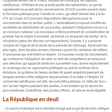
Le gouvernement de la Troïka, soutenu en masse par les députés
nahdhaouis, CPRistes et une grande partie des takatoliens, propose
rapidement un projet de loi concernant les 25 000 postes ouverts dans
la fonction publique pour l’année en cours, qui allait donner lieu à la loi
n°4 du 22 juin 2012 portant dispositions dérogatoires pour le
recrutement dans le secteur public. L’amendement proposé modifie les
modalités de distribution de ces postes, annulant l’obligatoire recours à
un concours national. Les nouveaux critères prennent en considération en
premier lieu le statut d’amnistié, de blessé ou de parent de martyr de la
révolution (selon les décrets correspondants). Ensuite, il y a prise en
compte de l’âge et de la durée de la période de chômage, favorisant les
plus âgés, donc les plus anciens chômeurs parmi les centaines de milliers
d’anonymes qui cherchent un emploi. Ce nouveau mode de recrutement,
qui contourne l’obligation de subir un test de compétence et opte pour
une sélection qui apparaît arbitraire à première vue, donne implicitement
un avantage aux ex-opposants politiques ou autres victimes de la
dictature, le système du temps de Ben Ali ayant empêché pendant de
longues années cette catégorie de personnes d’accéder à l’emploi. Et
comme les nahdhaouis ont été, de notoriété publique, la «tête de Turc»
de l’ancien régime pendant des années, il est évident qu’ils seront les
plus nombreux à bénéficier des postes offerts, et cela en toute légalité.
La République en deuil
...Ce sourire malicieux est la dernière image que je garde de mon collègue