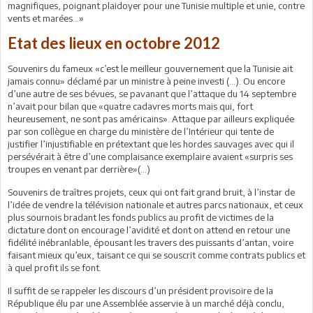
magnifiques, poignant plaidoyer pour une Tunisie multiple et unie, contre
vents et marées…»
Etat des lieux en octobre 2012
Souvenirs du fameux «c’est le meilleur gouvernement que la Tunisie ait
jamais connu» déclamé par un ministre à peine investi (...). Ou encore
d’une autre de ses bévues, se pavanant que l’attaque du 14 septembre
n’avait pour bilan que «quatre cadavres morts mais qui, fort
heureusement, ne sont pas américains». Attaque par ailleurs expliquée
par son collègue en charge du ministère de l’Intérieur qui tente de
justifier l’injustifiable en prétextant que les hordes sauvages avec qui il
persévérait à être d’une complaisance exemplaire avaient «surpris ses
troupes en venant par derrière»(...)
Souvenirs de traîtres projets, ceux qui ont fait grand bruit, à l’instar de
l’idée de vendre la télévision nationale et autres parcs nationaux, et ceux
plus sournois bradant les fonds publics au profit de victimes de la
dictature dont on encourage l’avidité et dont on attend en retour une
fidélité inébranlable, épousant les travers des puissants d’antan, voire
faisant mieux qu’eux, taisant ce qui se souscrit comme contrats publics et
à quel profit ils se font.
Il suffit de se rappeler les discours d’un président provisoire de la
République élu par une Assemblée asservie à un marché déjà conclu,