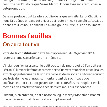
confirmé par l’histoire que Selma Mabrouk nous livre sans retouches, ni
autopromotion.
Dans sa préface dont Leaders publie de larges extraits, Larbi Chouikha
nous fait pénétrer dans cet univers qui reste à mieux connaître. Aussi, de
bonnes feuilles nous donnent un avant-goût du livre, à lire absolument.
Bonnes feuilles
On aura tout vu
Cette fin d’après-midi du 26 janvier 2014
Vote de la constitution:
restera à jamais ancrée dans ma mémoire.
L’instant où l’on presse sur le petit bouton du pupitre et où l’on voit sur
l’écran s’illuminer le fameux camembert d’un vert étincelant cristallisa les
efforts gigantesques de la société civile et de millions de citoyens durant
ces trois dernières années, surmontant tant de sacrifices et de
souffrances. Par ce «petit geste» de deux cents élus du Peuple, c’est la
mémoire des martyrs tombés ces derniers mois qui est honorée.
Surtout, bien entendu, c’est à notre collègue martyr Mohamed Brahmi
que je dédie au fond de moi cet accomplissement…
Ma joie est forte. L’émotion, telle une déferlante, noie l’angoisse et la