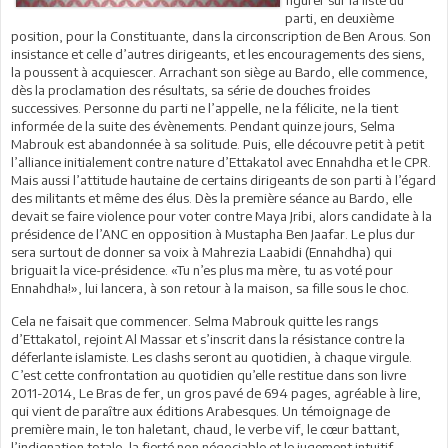
parti, en deuxième
position, pour la Constituante, dans la circonscription de Ben Arous. Son
insistance et celle d’autres dirigeants, et les encouragements des siens,
la poussent à acquiescer. Arrachant son siège au Bardo, elle commence,
dès la proclamation des résultats, sa série de douches froides
successives. Personne du parti ne l’appelle, ne la félicite, ne la tient
informée de la suite des évènements. Pendant quinze jours, Selma
Mabrouk est abandonnée à sa solitude. Puis, elle découvre petit à petit
l’alliance initialement contre nature d’Ettakatol avec Ennahdha et le CPR.
Mais aussi l’attitude hautaine de certains dirigeants de son parti à l’égard
des militants et même des élus. Dès la première séance au Bardo, elle
devait se faire violence pour voter contre Maya Jribi, alors candidate à la
présidence de l’ANC en opposition à Mustapha Ben Jaafar. Le plus dur
sera surtout de donner sa voix à Mahrezia Laabidi (Ennahdha) qui
briguait la vice-présidence. «Tu n’es plus ma mère, tu as voté pour
Ennahdha!», lui lancera, à son retour à la maison, sa fille sous le choc.
Cela ne faisait que commencer. Selma Mabrouk quitte les rangs
d’Ettakatol, rejoint Al Massar et s’inscrit dans la résistance contre la
déferlante islamiste. Les clashs seront au quotidien, à chaque virgule.
C’est cette confrontation au quotidien qu’elle restitue dans son livre
2011-2014, Le Bras de fer, un gros pavé de 694 pages, agréable à lire,
qui vient de paraître aux éditions Arabesques. Un témoignage de
première main, le ton haletant, chaud, le verbe vif, le cœur battant,
l’indignation totale, la fierté non négociable et le jugement intuitif