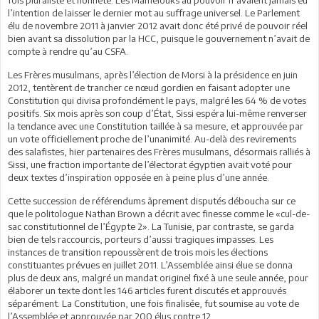
l’intention de laisser le dernier mot au suffrage universel. Le Parlement
élu de novembre 2011 à janvier 2012 avait donc été privé de pouvoir réel
bien avant sa dissolution par la HCC, puisque le gouvernement n’avait de
compte à rendre qu’au CSFA.
Les Frères musulmans, après l’élection de Morsi à la présidence en juin
2012, tentèrent de trancher ce nœud gordien en faisant adopter une
Constitution qui divisa profondément le pays, malgré les 64 % de votes
positifs. Six mois après son coup d’État, Sissi espéra lui-même renverser
la tendance avec une Constitution taillée à sa mesure, et approuvée par
un vote officiellement proche de l’unanimité. Au-delà des revirements
des salafistes, hier partenaires des Frères musulmans, désormais ralliés à
Sissi, une fraction importante de l’électorat égyptien avait voté pour
deux textes d’inspiration opposée en à peine plus d’une année.
Cette succession de référendums âprement disputés déboucha sur ce
que le politologue Nathan Brown a décrit avec finesse comme le «cul-de-
sac constitutionnel de l’Égypte 2». La Tunisie, par contraste, se garda
bien de tels raccourcis, porteurs d’aussi tragiques impasses. Les
instances de transition repoussèrent de trois mois les élections
constituantes prévues en juillet 2011. L’Assemblée ainsi élue se donna
plus de deux ans, malgré un mandat originel fixé à une seule année, pour
élaborer un texte dont les 146 articles furent discutés et approuvés
séparément. La Constitution, une fois finalisée, fut soumise au vote de
l’Assemblée et approuvée par 200 élus contre 12.