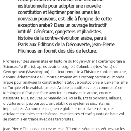
institutionnelle pour adopter une nouvelle
constitution et légitimer par les urnes les
nouveaux pouvoirs, est-elle à l’origine de cette
exception arabe? Dans un ouvrage instructif
intitulé Généraux, gangsters et jihadistes,
histoire de la contre-révolution arabe, paru à
Paris aux Editions de la Découverte, Jean-Pierre
Filiu nous en fournit des clés de lecture.
Professeur des universités en histoire du Moyen-Orient contemporain à
Sciences Po (Paris), après avoir enseigné à Columbia (New York) et
Georgetown (Washington), l’auteur remonte à l’histoire contemporaine,
depuis l’éclatement de l’Empire ottoman et la recomposition du monde
arabe pour analyser la construction étatique postcoloniale. Le kamélisme
en Turquie et le wahhabisme en Arabie saoudite avaient commencé en
idéologies d’Etat par faire avorter la renaissance arabe, encore
naissante. Puis, nouveaux Mamelouks, ici et là, Etats policiers, ailleurs,
dictatures un peu partout, ont établi des systèmes sécuritaires
implacables. Au nom de «la guerre globale contre la terreur», des
attelages troubles entre hiérarques militaires et trafiquants de haut vol
se sont mis en triade avec des terroristes.
Jean-Pierre Filiu passe en revue les différentes séquences vécues par les