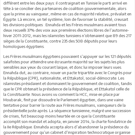
différent entre les deux pays: il contraignait en Tunisie le parti arrivé en
tête à se concilier des partenaires de coalition gouvernementale, alors
que la prime au vainqueur, même en cas de majorité relative, prévalait en
Égypte. Là encore, un tel système, loin de favoriser la stabilité, creusait
les divisions politiques : Ennahda et les Frères musulmans avaient tous
deux recueilli 37% des voix aux premières élections libres de l’automne-
hiver 2011-2012, mais les islamistes tunisiens n’obtenaient que 89 des 217
sièges de la Constituante, contre 235 des 508 députés pour leurs
homologues égyptiens.
Les Frères musulmans égyptiens pouvaient s’appuyer sur les 121 députés
salafistes pour atteindre une écrasante majorité sur les sujets les plus
sensibles aux yeux du courant laïque, et donc lui imposer leurs vues.
Ennahda dut, au contraire, nouer un pacte tripartite avec le Congrès pour
la République (CPR), nationaliste, et Ettakatol, social-démocrate. Les
islamistes présidaient et dominaient le gouvernement de coalition, tandis
que le CPR obtenait la présidence de la République, et Ettakatol celle de
la Constituante. Nous avons vu comment la HCC, mise en place par
Moubarak, finit par dissoudre le Parlement égyptien, dans une vaine
tentative pour barrer la route aux Frères musulmans, vainqueurs de la
présidentielle juste après. La séquence tunisienne, malgré une succession
de crises, fut beaucoup moins heurtée en ce que la Constituante
accomplit son mandat et adopta, en janvier 2014, la charte fondatrice de
la IIe République. Ennahda accepta alors d’abandonner la présidence du
gouvernement pour qu’un cabinet d’inspiration technocratique organise