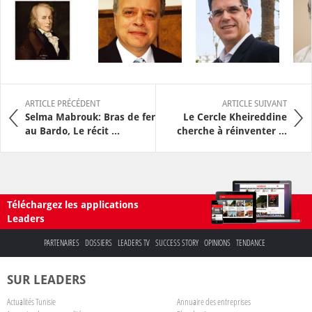
ARTICLE PRÉCÉDENT
ARTICLE SUIVANT
Selma Mabrouk: Bras de fer
Le Cercle Kheireddine
au Bardo, Le récit ...
cherche à réinventer ...
Téléchargez les applications
Leaders
PARTENAIRES
DOSSIERS
LEADERS TV
SUCCESS STORY
OPINIONS
TENDANCE
SUR LEADERS
Actualités Tunisie
Annuaire des entreprises