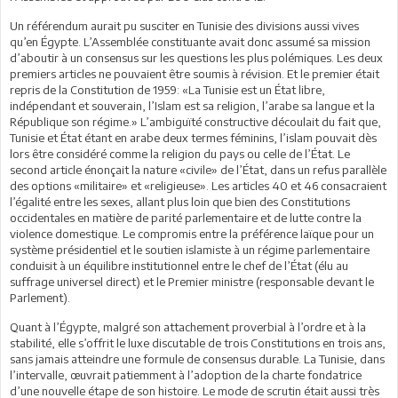
Un référendum aurait pu susciter en Tunisie des divisions aussi vives
qu’en Égypte. L’Assemblée constituante avait donc assumé sa mission
d’aboutir à un consensus sur les questions les plus polémiques. Les deux
premiers articles ne pouvaient être soumis à révision. Et le premier était
repris de la Constitution de 1959: «La Tunisie est un État libre,
indépendant et souverain, l’Islam est sa religion, l’arabe sa langue et la
République son régime.» L’ambiguïté constructive découlait du fait que,
Tunisie et État étant en arabe deux termes féminins, l’islam pouvait dès
lors être considéré comme la religion du pays ou celle de l’État. Le
second article énonçait la nature «civile» de l’État, dans un refus parallèle
des options «militaire» et «religieuse». Les articles 40 et 46 consacraient
l’égalité entre les sexes, allant plus loin que bien des Constitutions
occidentales en matière de parité parlementaire et de lutte contre la
violence domestique. Le compromis entre la préférence laïque pour un
système présidentiel et le soutien islamiste à un régime parlementaire
conduisit à un équilibre institutionnel entre le chef de l’État (élu au
suffrage universel direct) et le Premier ministre (responsable devant le
Parlement).
Quant à l’Égypte, malgré son attachement proverbial à l’ordre et à la
stabilité, elle s’offrit le luxe discutable de trois Constitutions en trois ans,
sans jamais atteindre une formule de consensus durable. La Tunisie, dans
l’intervalle, œuvrait patiemment à l’adoption de la charte fondatrice
d’une nouvelle étape de son histoire. Le mode de scrutin était aussi très