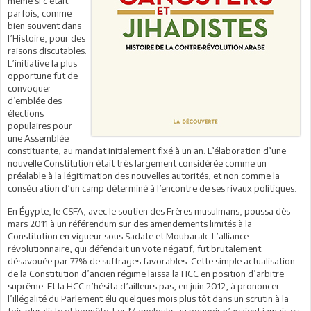
même si c’était
parfois, comme
bien souvent dans
l’Histoire, pour des
raisons discutables.
L’initiative la plus
opportune fut de
convoquer
d’emblée des
élections
populaires pour
une Assemblée
constituante, au mandat initialement fixé à un an. L’élaboration d’une
nouvelle Constitution était très largement considérée comme un
préalable à la légitimation des nouvelles autorités, et non comme la
consécration d’un camp déterminé à l’encontre de ses rivaux politiques.
En Égypte, le CSFA, avec le soutien des Frères musulmans, poussa dès
mars 2011 à un référendum sur des amendements limités à la
Constitution en vigueur sous Sadate et Moubarak. L’alliance
révolutionnaire, qui défendait un vote négatif, fut brutalement
désavouée par 77% de suffrages favorables. Cette simple actualisation
de la Constitution d’ancien régime laissa la HCC en position d’arbitre
suprême. Et la HCC n’hésita d’ailleurs pas, en juin 2012, à prononcer
l’illégalité du Parlement élu quelques mois plus tôt dans un scrutin à la
fois pluraliste et honnête. Les Mamelouks au pouvoir n’avaient jamais eu