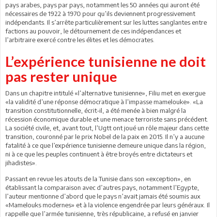
pays arabes, pays par pays, notamment les 50 années qui auront été
nécessaires de 1922 à 1970 pour qu’ils deviennent progressivement
indépendants. Il s’arrête particulièrement sur les luttes sanglantes entre
factions au pouvoir, le détournement de ces indépendances et
l’arbitraire exercé contre les élites et les démocrates.
L’expérience tunisienne ne doit
pas rester unique
Dans un chapitre intitulé «l’alternative tunisienne», Filiu met en exergue
«la validité d’une réponse démocratique à l’impasse mamelouke». «La
transition constitutionnelle, écrit-il, a été menée à bien malgré la
récession économique durable et une menace terroriste sans précédent.
La société civile, et, avant tout, l’Ugtt ont joué un rôle majeur dans cette
transition, couronné par le prix Nobel de la paix en 2015. Il n’y a aucune
fatalité à ce que l’expérience tunisienne demeure unique dans la région,
ni à ce que les peuples continuent à être broyés entre dictateurs et
jihadistes».
Passant en revue les atouts de la Tunisie dans son «exception», en
établissant la comparaison avec d’autres pays, notamment l’Egypte,
l’auteur mentionne d’abord que le pays n’avait jamais été soumis aux
«Mamelouks modernes» et à la violence engendrée par leurs généraux. Il
rappelle que l’armée tunisienne, très républicaine, a refusé en janvier