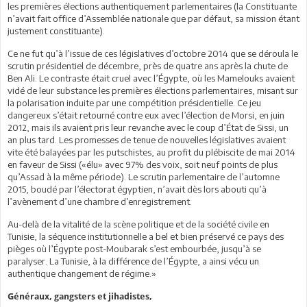
les premières élections authentiquement parlementaires (la Constituante
n’avait fait office d’Assemblée nationale que par défaut, sa mission étant
justement constituante).
Ce ne fut qu’à l’issue de ces législatives d’octobre 2014 que se déroula le
scrutin présidentiel de décembre, près de quatre ans après la chute de
Ben Ali. Le contraste était cruel avec l’Égypte, où les Mamelouks avaient
vidé de leur substance les premières élections parlementaires, misant sur
la polarisation induite par une compétition présidentielle. Ce jeu
dangereux s’était retourné contre eux avec l’élection de Morsi, en juin
2012, mais ils avaient pris leur revanche avec le coup d’État de Sissi, un
an plus tard. Les promesses de tenue de nouvelles législatives avaient
vite été balayées par les putschistes, au profit du plébiscite de mai 2014
en faveur de Sissi («élu» avec 97% des voix, soit neuf points de plus
qu’Assad à la même période). Le scrutin parlementaire de l’automne
2015, boudé par l’électorat égyptien, n’avait dès lors abouti qu’à
l’avènement d’une chambre d’enregistrement.
Au-delà de la vitalité de la scène politique et de la société civile en
Tunisie, la séquence institutionnelle a bel et bien préservé ce pays des
pièges où l’Égypte post-Moubarak s’est embourbée, jusqu’à se
paralyser. La Tunisie, à la différence de l’Égypte, a ainsi vécu un
authentique changement de régime.»
Généraux, gangsters et jihadistes,