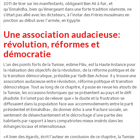
2011 de tirer sur les manifestants, obligeant Ben Ali à fuir, et
qu’Ennahdha, bien qu’émergeant dans une forte tradition islamiste, ne
s’était pas allié avec les dictateurs, à l’instar des Frères musulmans en
jonction au début avec l’armée, en Egypte.
Une association audacieuse:
révolution, réformes et
démocratie
L’un des points forts de la Tunisie, estime Filiu, est la Haute Instance pour
la réalisation des objectifs de la révolution, de la réforme politique et de
la transition démocratique, présidée par Yadh Ben Achour. Il y trouve une
association audacieuse entre révolution, réforme politique et transition
démocratique. Tout au long de ce chapitre, il passe en revue les atouts de
la Tunisie, les occasions historiques qui se présentent au pays et le défi
jihadiste. Il n’omet pas de relever que « le doute et la frustration se
diffusaient dans la population face aux accommodements entre le parti
présidentiel et Ennahdha», de donner écho à une fracture sociale, un
sentiment de désenchantement et le décrochage d’une partie des
habitants par rapport à leurs compatriotes mieux insérés dans les
échanges locaux et internationaux.
«A bien des égards, écrit l’auteur en conclusion de ce chapitre, la Tunisie