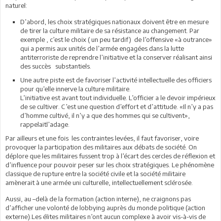
naturel:
D’abord, les choix stratégiques nationaux doivent être en mesure
de tirer la culture militaire de sa résistance au changement. Par
exemple , c’est le choix ( un peu tardif) de l’offensive «à outrance»
qui a permis aux unités de l’armée engagées dans la lutte
antiterroriste de reprendre l’initiative et la conserver réalisant ainsi
des succès substantiels.
Une autre piste est de favoriser l’activité intellectuelle des officiers
pour qu’elle innerve la culture militaire.
L’initiative est avant tout individuelle. L’officier a le devoir impérieux
de se cultiver. C’est une question d’effort et d’attitude. «Il n’y a pas
d’homme cultivé, il n’y a que des hommes qui se cultivent»,
rappelaitl’adage.
Par ailleurs et une fois les contraintes levées, il faut favoriser, voire
provoquer la participation des militaires aux débats de société. On
déplore que les militaires fussent trop à l’écart des cercles de réflexion et
d’influence pour pouvoir peser sur les choix stratégiques. Le phénomène
classique de rupture entre la société civile et la société militaire
amènerait à une armée uni culturelle, intellectuellement sclérosée.
Aussi, au –delà de la formation (action interne), ne craignons pas
d’afficher une volonté de lobbying auprès du monde politique (action
externe).Les élites militaires n’ont aucun complexe à avoir vis-à-vis de