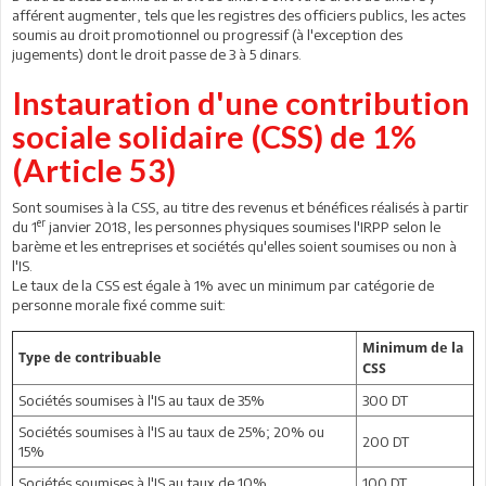
afférent augmenter, tels que les registres des officiers publics, les actes
soumis au droit promotionnel ou progressif (à l'exception des
jugements) dont le droit passe de 3 à 5 dinars.
Instauration d'une contribution
sociale solidaire (CSS) de 1%
(Article 53)
Sont soumises à la CSS, au titre des revenus et bénéfices réalisés à partir
er
du 1
janvier 2018, les personnes physiques soumises l'IRPP selon le
barème et les entreprises et sociétés qu'elles soient soumises ou non à
l'IS.
Le taux de la CSS est égale à 1% avec un minimum par catégorie de
personne morale fixé comme suit:
Minimum de la
Type de contribuable
CSS
Sociétés soumises à l'IS au taux de 35%
300 DT
Sociétés soumises à l'IS au taux de 25%; 20% ou
200 DT
15%
Sociétés soumises à l'IS au taux de 10%
100 DT