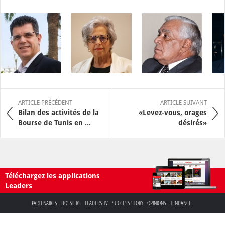
ARTICLE PRÉCÉDENT
ARTICLE SUIVANT
Bilan des activités de la
«Levez-vous, orages
Bourse de Tunis en ...
désirés»
Téléchargez les applications
Leaders
PARTENAIRES
DOSSIERS
LEADERS TV
SUCCESS STORY
OPINIONS
TENDANCE