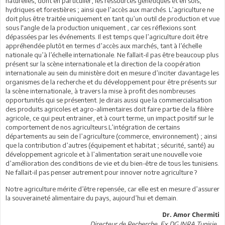
naturelles, dont en particulier, les ressources génétiques et en sols,
hydriques et forestières ; ainsi que l’accès aux marchés. L’agriculture ne
doit plus être traitée uniquement en tant qu’un outil de production et vue
sous l'angle de la production uniquement , car ces réflexions sont
dépassées par les événements. Il est temps que l’agriculture doit être
appréhendée plutôt en termes d’accès aux marchés, tant à l’échelle
nationale qu’à l’échelle internationale. Ne fallait-il pas être beaucoup plus
présent sur la scène internationale et la direction de la coopération
internationale au sein du ministère doit en mesure d’inciter davantage les
organismes de la recherche et du développement pour être présents sur
la scène internationale, à travers la mise à profit des nombreuses
opportunités qui se présentent. Je dirais aussi que la commercialisation
des produits agricoles et agro-alimentaires doit faire partie de la filière
agricole, ce qui peut entrainer, et à court terme, un impact positif sur le
comportement de nos agriculteurs.L’intégration de certains
départements au sein de l’agriculture (commerce, environnement) ; ainsi
que la contribution d’autres (équipement et habitat ; sécurité, santé) au
développement agricole et à l’alimentation serait une nouvelle voie
d’amélioration des conditions de vie et du bien-être de tous les tunisiens.
Ne fallait-il pas penser autrement pour innover notre agriculture ?
Notre agriculture mérite d’être repensée, car elle est en mesure d’assurer
la souveraineté alimentaire du pays, aujourd’hui et demain.
Dr. Amor Chermiti
Directeur de Recherche. Ex DG INRA Tunisie