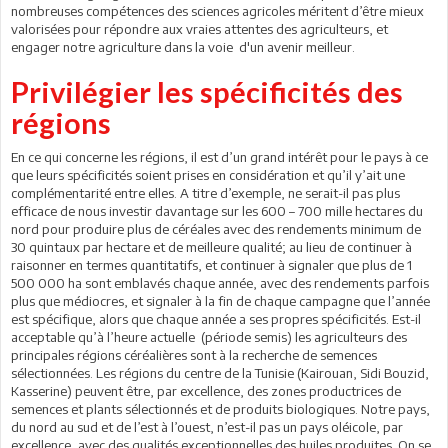
nombreuses compétences des sciences agricoles méritent d’être mieux
valorisées pour répondre aux vraies attentes des agriculteurs, et
engager notre agriculture dans la voie d'un avenir meilleur.
Privilégier les spécificités des
régions
En ce qui concerne les régions, il est d’un grand intérêt pour le pays à ce
que leurs spécificités soient prises en considération et qu’il y’ait une
complémentarité entre elles. A titre d’exemple, ne serait-il pas plus
efficace de nous investir davantage sur les 600 – 700 mille hectares du
nord pour produire plus de céréales avec des rendements minimum de
30 quintaux par hectare et de meilleure qualité; au lieu de continuer à
raisonner en termes quantitatifs, et continuer à signaler que plus de 1
500 000 ha sont emblavés chaque année, avec des rendements parfois
plus que médiocres, et signaler à la fin de chaque campagne que l’année
est spécifique, alors que chaque année a ses propres spécificités. Est-il
acceptable qu’à l’heure actuelle (période semis) les agriculteurs des
principales régions céréalières sont à la recherche de semences
sélectionnées. Les régions du centre de la Tunisie (Kairouan, Sidi Bouzid,
Kasserine) peuvent être, par excellence, des zones productrices de
semences et plants sélectionnés et de produits biologiques. Notre pays,
du nord au sud et de l’est à l’ouest, n’est-il pas un pays oléicole, par
excellence, avec des qualités exceptionnelles des huiles produites. On se