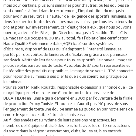
mois pour certains, plusieurs semaines pour d’autres, où les équipes se
sont données à fond dans le recrutement, l’implantation du magasin
pour avoir un résultat à la hauteur de l’exigence des sportifs Tunisiens. Je
tiens à remercier toutes les équipes magasin ainsi que tous les acteurs du
projet pour leur investissement, car c’est grâce à eux, que nous pouvons
ouvrir», a déclaré M. Bilel Jarjir, Directeur magasin Decathlon Tunis City.
Le magasin qui occupe 1800 m2 au total, fait l’objet d’une certification
Haute Qualité Environnementale (HQE) basé sur des systèmes
d’éclairage, dispositif de LED qui s’adaptent à l’intensité lumineuse
portés par des voûtes de lumières et d’isolation grâce à des panneaux
sandwich. Véritable lieu de vie pour tous les sportifs, le nouveau magasin
propose plusieurs zones de tests. Avec plus de 37 sports représentés et
l’intégralité des produits disponibles, le magasin se veut ULTRA connecté
pour répondre au mieux à ses clients quels que soient leur pratique ou
leur niveau.
Pour sa part M. Refki Rouatbi, responsable expansion a annoncé que « ce
magnifique projet marque une étape importante dans la vie de
DECATHLON en Tunisie qui a démarré en 2009 par l’ouverture de la filiale
de production Proxy Tunisie. Et tout cela n’aurait pas été possible sans
l’engagement de toute une équipe animée au quotidien par notre sens de
rendre le sport accessible à tous les tunisiens ».
Au fil des années et au rythme de leurs passions respectives, les
membres de l’équipe ont tissé des liens forts avec les différents acteurs
du sport dans la région : associations, clubs, ligues et, bien entendu,