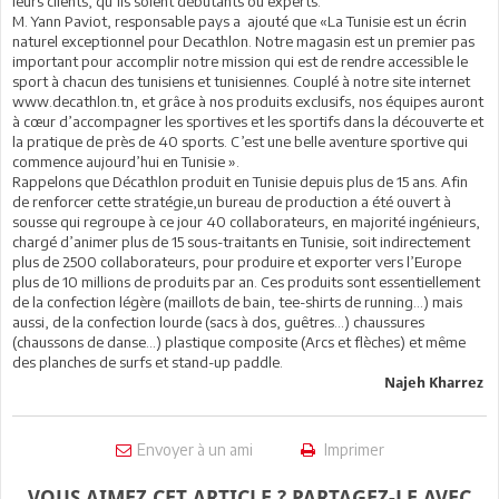
leurs clients, qu’ils soient débutants ou experts.
M. Yann Paviot, responsable pays a ajouté que «La Tunisie est un écrin
naturel exceptionnel pour Decathlon. Notre magasin est un premier pas
important pour accomplir notre mission qui est de rendre accessible le
sport à chacun des tunisiens et tunisiennes. Couplé à notre site internet
www.decathlon.tn, et grâce à nos produits exclusifs, nos équipes auront
à cœur d’accompagner les sportives et les sportifs dans la découverte et
la pratique de près de 40 sports. C’est une belle aventure sportive qui
commence aujourd’hui en Tunisie ».
Rappelons que Décathlon produit en Tunisie depuis plus de 15 ans. Afin
de renforcer cette stratégie,un bureau de production a été ouvert à
sousse qui regroupe à ce jour 40 collaborateurs, en majorité ingénieurs,
chargé d’animer plus de 15 sous-traitants en Tunisie, soit indirectement
plus de 2500 collaborateurs, pour produire et exporter vers l’Europe
plus de 10 millions de produits par an. Ces produits sont essentiellement
de la confection légère (maillots de bain, tee-shirts de running…) mais
aussi, de la confection lourde (sacs à dos, guêtres…) chaussures
(chaussons de danse…) plastique composite (Arcs et flèches) et même
des planches de surfs et stand-up paddle.
Najeh Kharrez
Envoyer à un ami
Imprimer
VOUS AIMEZ CET ARTICLE ? PARTAGEZ-LE AVEC