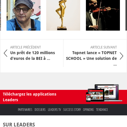
ARTICLE PRÉCÉDENT
ARTICLE SUIVANT
Un prêt de 120 millions
Topnet lance « TOPNET
d’euros de la BEI à ...
SCHOOL » Une solution de
...
Téléchargez les applications
Leaders
PARTENAIRES
DOSSIERS
LEADERS TV
SUCCESS STORY
OPINIONS
TENDANCE
SUR LEADERS