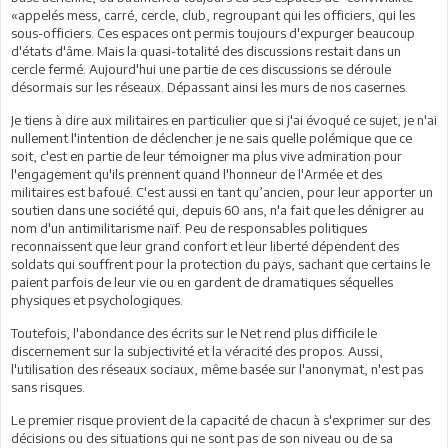
«appelés mess, carré, cercle, club, regroupant qui les officiers, qui les
sous-officiers. Ces espaces ont permis toujours d'expurger beaucoup
d'états d'âme. Mais la quasi-totalité des discussions restait dans un
cercle fermé. Aujourd'hui une partie de ces discussions se déroule
désormais sur les réseaux. Dépassant ainsi les murs de nos casernes.
Je tiens à dire aux militaires en particulier que si j'ai évoqué ce sujet, je n'ai
nullement l'intention de déclencher je ne sais quelle polémique que ce
soit, c'est en partie de leur témoigner ma plus vive admiration pour
l'engagement qu'ils prennent quand l'honneur de l'Armée et des
militaires est bafoué. C'est aussi en tant qu’ancien, pour leur apporter un
soutien dans une société qui, depuis 60 ans, n'a fait que les dénigrer au
nom d'un antimilitarisme naïf. Peu de responsables politiques
reconnaissent que leur grand confort et leur liberté dépendent des
soldats qui souffrent pour la protection du pays, sachant que certains le
paient parfois de leur vie ou en gardent de dramatiques séquelles
physiques et psychologiques.
Toutefois, l'abondance des écrits sur le Net rend plus difficile le
discernement sur la subjectivité et la véracité des propos. Aussi,
l'utilisation des réseaux sociaux, même basée sur l'anonymat, n'est pas
sans risques.
Le premier risque provient de la capacité de chacun à s'exprimer sur des
décisions ou des situations qui ne sont pas de son niveau ou de sa