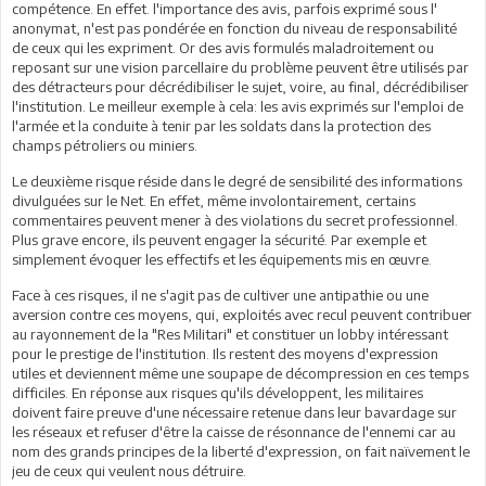
compétence. En effet. l'importance des avis, parfois exprimé sous l'
anonymat, n'est pas pondérée en fonction du niveau de responsabilité
de ceux qui les expriment. Or des avis formulés maladroitement ou
reposant sur une vision parcellaire du problème peuvent être utilisés par
des détracteurs pour décrédibiliser le sujet, voire, au final, décrédibiliser
l'institution. Le meilleur exemple à cela: les avis exprimés sur l'emploi de
l'armée et la conduite à tenir par les soldats dans la protection des
champs pétroliers ou miniers.
Le deuxième risque réside dans le degré de sensibilité des informations
divulguées sur le Net. En effet, même involontairement, certains
commentaires peuvent mener à des violations du secret professionnel.
Plus grave encore, ils peuvent engager la sécurité. Par exemple et
simplement évoquer les effectifs et les équipements mis en œuvre.
Face à ces risques, il ne s'agit pas de cultiver une antipathie ou une
aversion contre ces moyens, qui, exploités avec recul peuvent contribuer
au rayonnement de la "Res Militari" et constituer un lobby intéressant
pour le prestige de l'institution. Ils restent des moyens d'expression
utiles et deviennent même une soupape de décompression en ces temps
difficiles. En réponse aux risques qu'ils développent, les militaires
doivent faire preuve d'une nécessaire retenue dans leur bavardage sur
les réseaux et refuser d'être la caisse de résonnance de l'ennemi car au
nom des grands principes de la liberté d'expression, on fait naïvement le
jeu de ceux qui veulent nous détruire.