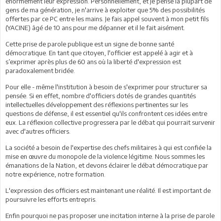
énormément leur expression. Personnellement, et je pense la plupart de
gens de ma génération, je n'arrive à exploiter que 5% des possibilités
offertes par ce PC entre les mains. Je fais appel souvent à mon petit fils
(YACINE) âgé de 10 ans pour me dépanner et il le fait aisément.
Cette prise de parole publique est un signe de bonne santé
démocratique. En tant que citoyen, l'officier est appelé à agir et à
s’exprimer après plus de 60 ans où la liberté d'expression est
paradoxalement bridée.
Pour elle - même l'institution à besoin de s'exprimer pour structurer sa
pensée. Si en effet, nombre d'officiers dotés de grandes quantités
intellectuelles développement des réflexions pertinentes sur les
questions de défense, il est essentiel qu'ils confrontent ces idées entre
eux. La réflexion collective progressera par le débat qui pourrait survenir
avec d'autres officiers.
La société a besoin de l'expertise des chefs militaires à qui est confiée la
mise en œuvre du monopole de la violence légitime. Nous sommes les
émanations de la Nation, et devons éclairer le débat démocratique par
notre expérience, notre formation.
L'expression des officiers est maintenant une réalité. Il est important de
poursuivre les efforts entrepris.
Enfin pourquoi ne pas proposer une incitation interne à la prise de parole