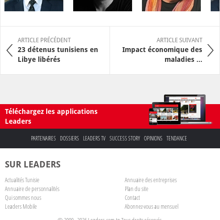
ARTICLE PRÉCÉDENT
ARTICLE SUIVANT
23 détenus tunisiens en
Impact économique des
Libye libérés
maladies ...
Téléchargez les applications
Leaders
PARTENAIRES
DOSSIERS
LEADERS TV
SUCCESS STORY
OPINIONS
TENDANCE
SUR LEADERS
Actualités Tunisie
Annuaire des entreprises
Annuaire de personnalités
Plan du site
Qui sommes nous
Contact
Leaders Mobile
Abonnez-vous au mensuel
© 2009 - 2026 Leaders.com.tn Tous droits réservés.