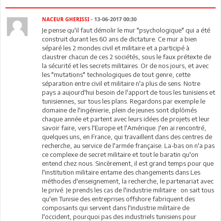
NACEUR GHERISSI
- 13-06-2017 00:30
Je pense qu'il faut démolir le mur "psychologique" qui a été
construit durant les 60 ans de dictature. Ce mur a bien
séparé les 2 mondes civil et militaire et a participé à
claustrer chacun de ces 2 sociétés, sous le faux prétexte de
la sécurité et les secrets militaires. Or de nos jours, et avec
les "mutations" technologiques de tout genre, cette
séparation entre civil et militaire n'a plus de sens. Notre
pays a aujourd'hui besoin de l'apport de tous les tunisiens et
tunisiennes, sur tous les plans. Regardons par exemple le
domaine de l'ingénierie, plein de jeunes sont diplômés
chaque année et partent avec leurs idées de projets et leur
savoir faire, vers l'Europe et l'Amérique. J'en ai rencontré,
quelques uns, en France, qui travaillent dans des centres de
recherche, au service de l'armée française. La-bas on n'a pas
ce complexe de secret militaire et tout le baratin qu'on
entend chez nous. Sincèrement, il est grand temps pour que
l'institution militaire entame des changements dans Les
méthodes d'enseignement, la recherche, le partenariat avec
le privé. Je prends les cas de l'industrie militaire : on sait tous
qu'en Tunisie des entreprises offshore fabriquent des
composants qui servent dans l'industrie militaire de
l'occident, pourquoi pas des industriels tunisiens pour