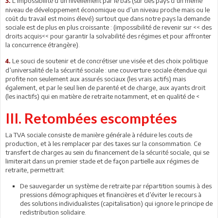
L’impossibilité d’un nivellement par le bas (sur des pays d’un même
3.
niveau de développement économique ou d’un niveau proche mais ou le
coût du travail est moins élevé) surtout que dans notre pays la demande
sociale est de plus en plus croissante : (impossibilité de revenir sur << des
droits acquis<< pour garantir la solvabilité des régimes et pour affronter
la concurrence étrangère).
Le souci de soutenir et de concrétiser une visée et des choix politique
4.
d’universalité de la sécurité sociale : une couverture sociale étendue qui
profite non seulement aux assurés sociaux (les vrais actifs) mais
également, et par le seul lien de parenté et de charge, aux ayants droit
(les inactifs) qui en matière de retraite notamment, et en qualité de <
III. Retombées escomptées
La TVA sociale consiste de manière générale à réduire les couts de
production, et à les remplacer par des taxes sur la consommation. Ce
transfert de charges au sein du financement de la sécurité sociale, qui se
limiterait dans un premier stade et de façon partielle aux régimes de
retraite, permettrait:
De sauvegarder un système de retraite par répartition soumis à des
pressions démographiques et financières et d’éviter le recours à
des solutions individualistes (capitalisation) qui ignore le principe de
redistribution solidaire.