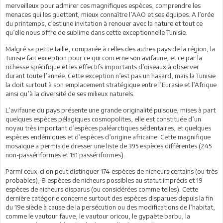
merveilleux pour admirer ces magnifiques espèces, comprendre les
menaces qui les guettent, mieux connaître l’AAO et ses équipes. A l’orée
du printemps, c’est une invitation à renouer avec la nature et tout ce
qu’elle nous offre de sublime dans cette exceptionnelle Tunisie.
Malgré sa petite taille, comparée à celles des autres pays de la région, la
Tunisie fait exception pour ce qui concerne son avifaune, et ce par la
richesse spécifique et les effectifs importants d’oiseaux à observer
durant toute l’année. Cette exception n’est pas un hasard, mais la Tunisie
la doit surtout à son emplacement stratégique entre l’Eurasie et l’Afrique
ainsi qu’à la diversité de ses milieux naturels.
L’avifaune du pays présente une grande originalité puisque, mises à part
quelques espèces pélagiques cosmopolites, elle est constituée d’un
noyau très important d’espèces paléarctiques sédentaires, et quelques
espèces endémiques et d’espèces d’origine africaine. Cette magnifique
mosaïque a permis de dresser une liste de 395 espèces différentes (245
non-passériformes et 151 passériformes).
Parmi ceux-ci on peut distinguer 174 espèces de nicheurs certains (ou très
probables), 8 espèces de nicheurs possibles au statut imprécis et 19
espèces de nicheurs disparus (ou considérées comme telles). Cette
dernière catégorie concerne surtout des espèces disparues depuis la fin
du 19e siècle à cause de la persécution ou des modifications de l’habitat,
comme le vautour fauve, le vautour oricou, le gypaète barbu, la