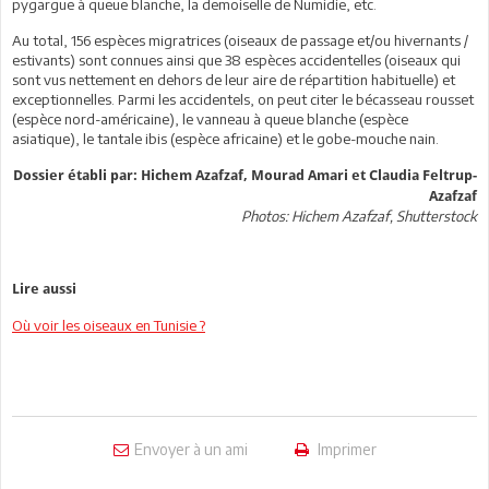
pygargue à queue blanche, la demoiselle de Numidie, etc.
Au total, 156 espèces migratrices (oiseaux de passage et/ou hivernants /
estivants) sont connues ainsi que 38 espèces accidentelles (oiseaux qui
sont vus nettement en dehors de leur aire de répartition habituelle) et
exceptionnelles. Parmi les accidentels, on peut citer le bécasseau rousset
(espèce nord-américaine), le vanneau à queue blanche (espèce
asiatique), le tantale ibis (espèce africaine) et le gobe-mouche nain.
Dossier établi par: Hichem Azafzaf, Mourad Amari et Claudia Feltrup-
Azafzaf
Photos: Hichem Azafzaf, Shutterstock
Lire aussi
Où voir les oiseaux en Tunisie ?
Envoyer à un ami
Imprimer