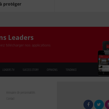
.à protéger
ons Leaders
ez télécharger nos applications
LEADERS TV
SUCCESS STORY
OPINIONS
TENDANCE
Annuaire de personnalités
Contact