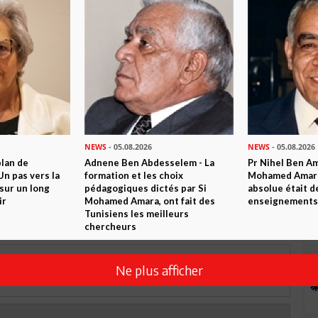
n ami
Imprimer
 ? PARTAGEZ-LE AVEC VOS AMIS !
TWEETER
ABONNEZ-VOUS
R CET ARTICLE
NEWS
- 05.08.2026
NEWS
- 05.08.2026
plan de
Adnene Ben Abdesselem - La
Pr Nihel Ben Am
n pas vers la
formation et les choix
Mohamed Amara:
0
Commentaires
sur un long
pédagogiques dictés par Si
absolue était d
ir
Mohamed Amara, ont fait des
enseignements 
Tunisiens les meilleurs
Commenter
chercheurs
Ne plus afficher