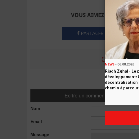
Envoyer à u
VOUS AIMEZ CET ARTICLE
PARTAGER
COMMENTE
NEWS
- 06.08.2026
Riadh Zghal - Le 
développement: U
décentralisation 
chemin à parcour
Ecrire un commentaire
Nom
Email
Message