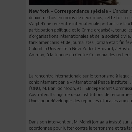
L’ancien 
New York – Correspondance spéciale –
deuxième fois en moins de deux mois, cette fois-ci e
s’agit d’une rencontre internationale portant sur le «Te
participation politique et le Crime organisé», tenue 
d’organisations internationales et de la societé civile
tank américains et de journalistes. Jomaa était fin fé
Columbia Universite à New York et Harvard, à Bosto
Amman, à la tribune du Centre Columbia des recherch
La rencontre internationale sur le terrorisme à laquel
conjointement par le «International Peace Institute»,
l’ONU, M. Ban Kid Moon, et l’ «Independant Commission
Australien. Il s’agit de deux institutions de renommée
Unies pour développer des réponses efficaces aux ques
Dans son intervention, M. Mehdi Jomaa a insisté sur 
coordonnée pour lutter contre le terrorisme et trait