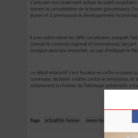
s’articuler non seulement autour du volet securitaire e
travers la consolidation de la bonne gouvernance, l’oct
jeunes et à promouvoir le développement économique e
Il a en outre relevé les défis sécuritaires auxquels f
connait le contexte régional et international, lançan
la region dans leur ensemble, en vue d’endiguer le fl
Le débat interactif s’est focalisé en cette occasion s
commune, destinée à lutter contre le terrorisme, et à
notamment la montée de l’idéologie extrémiste à tr
:
actualités-tunisie
news-tunisie
tunisie-a
Tags