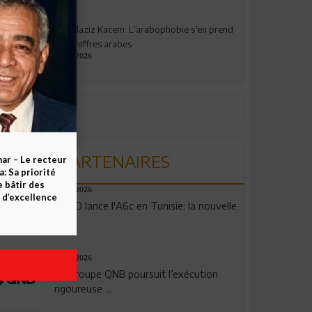
Abdelaziz Kacem: L’arabophobie s’en prend
aux chiffres arabes
09.07.2026
PARTENAIRES
ar – Le recteur
 Sa priorité
e bâtir des
04.08.2026
d’excellence
OPPO lance l'A6c en Tunisie: la nouvelle
...
29.07.2026
Le Groupe QNB poursuit l’exécution
rigoureuse ...