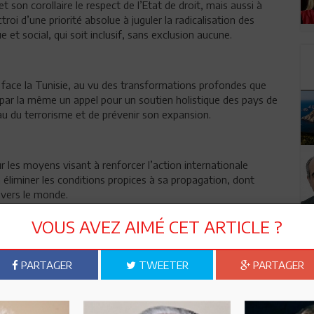
t son corollaire le respect de l’Etat de droit, mais aussi à
roi d’une priorité absolue à juguler la radicalisation des
t social, qui soit inclusif, sans exclusion aucune.
ait face la Tunisie, au vu des transformations profondes que
t par la même un appel pour un soutien holistique des pays de
éau du terrorisme et de prévenir son expansion.
ur les moyens visant à renforcer l’action internationale
 éliminer les conditions propices à sa propagation, dont
avers le monde.
VOUS AVEZ AIMÉ CET ARTICLE ?
PARTAGER
TWEETER
PARTAGER
ctualités