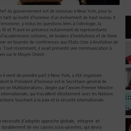
chef du gouvernement est de nouveau à New York, pour la
n tant qu’invité d’honneur d’un événement de haut niveau. Il
rrorisme, y inclus les questions liées à l’idéologie, la
les 10 et 11 avril en présence notamment de représentants
, d’académiciens notoires, de leaders d’institutions et de think
vrier en tournée de conférences aux Etats-Unis à linvitation de
n. Tout récemment, il avait présenté une communication à
es sur le Moyen Orient.
le il vient de prendre part à New York, a été organisée
 dont le Président d’honneur est le Secrétaire général de
 on Multilateralism», dirigée par l’ancien Premier Ministre
 internationale, qui travaillent étroitement avec les Nations
tions touchant à la paix et la sécurité internationale.
la necessité d’adopter approche globale, integrée et
er durablement de ses causes sous-jacentes, qui devra