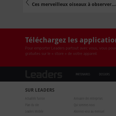
Ces merveilleux oiseaux à observer..
Téléchargez les applicati
Pour emporter Leaders partout avec vous, vous pouv
gratuites sur le « store » de votre appareil.
PARTENAIRES
DOSSIERS
SUR LEADERS
Actualités Tunisie
Annuaire des entreprises
Plan du site
Qui sommes nous
Leaders Mobile
Abonnez-vous au mensuel