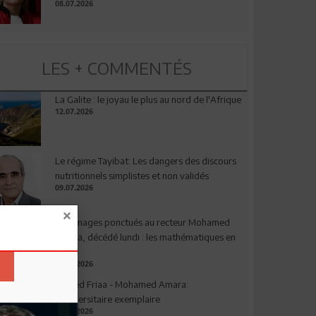
08.07.2026
LES + COMMENTÉS
La Galite : le joyau le plus au nord de l'Afrique
12.07.2026
Le régime Tayibat: Les dangers des discours
nutritionnels simplistes et non validés
09.07.2026
Hommages ponctués au recteur Mohamed
Amara, décédé lundi : les mathématiques en
deuil
03.08.2026
Ahmed Friaa - Mohamed Amara:
l’Universitaire exemplaire
04.08.2026