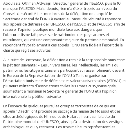
Abdulaziz Othman Attwaijri, Directeur général de l’ISESCO, puis le 10
mars par l’ALECSO. Mais, depuis, rien n’a été entrepris au niveau du
Conseil de sécurité. Les membres de la délégation ont appelé le
Secrétaire général de l’ONU à inviter le Conseil de Sécurité à répondre
aux appels de détresse de l’UNESCO, de l’ISESCO et de l’ALECSO afin de
rassurer l’opinion publique mondiale face aux dangers que
l’obscurantisme fait peser sur le patrimoine des pays arabes et
musulmans, qui est une composante majeure du patrimoine mondial. En
répondant favorablement à ces appels l’ONU sera fidèle à l’esprit de la
charte qui régit ses activités.
A la suite de l‘entrevue, la délégation a remis à la responsable onusienne
la pétition suivante : « Les universitaires, les intellectuels, les amis du
patrimoine, les citoyens tunisiens participant au rassemblement devant
le Bureau de la Représentation de l’ONU à Tunis organisé par
l’Association tunisienne de défense des valeurs universitaires (ATDVU) et
plusieurs militants d’associations civiles le 13 mars 2015,soussignés,
soumettent à monsieur le Secrétaire général de l’ONU et à l’opinion
internationale la pétition suivante:
En l’espace de quelques jours, les groupes terroristes de ce qui est
appelé ‘’Daech’’ ont procédé au saccage du musée de Mossoul et des
sites archéologiques de Nimrud et de Hatara, inscrit sur la Liste du
Patrimoine mondial de l’UNESCO, ainsi qu’à la destruction des vestiges
archéologiques qui y restaient. Les trois malheurs représentent les