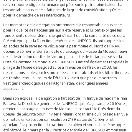
œuvrer pour endiguer la menace qui pèse sur le patrimoine irakien. La
responsable onusienne a fait part de la grande considération qu’elle a
pour la démarche de ses interlocuteurs.
Les membres de la délégation ont remercié la responsable onusienne
pour la qualité de l’accueil qui leur a été réservé et lui ont expliqué les
fondements de leur démarche qui s’inscrit dans la continuité de ce qui a
été entrepris par la Direction générale de l’UNESCO. Ils ont rappelé les
épisodes de la série noire vécue par le patrimoine du Nord de l’IRAK
depuis le 26 février dernier, date du saccage du Musée du Mossoul, suivi
de la destruction du site de Nimrud puis du site de Hatar, classé sur la
Liste du Patrimoine mondial de l’UNESCO. Ont été également rappelés le
pillage du Musée de Bagdad suite à l’invasion de l’Irak en 2003, les
destructions subies par les mosquées, les marabouts et les bibliothèques
de Tombouctou, au cours de l’été 2012 ainsi que par d’importants
vestiges archéologiques de l’Afghanistan, de longues années
auparavant.
Dans son exposé, la délégation a fait état de l’initiative de madame Irina
Bukova, la Directrice générale de l’UNESCO qui, réagissant, le 26 février,
dernier au saccage du musée de Mossoul, a contacté le Président du
Conseil de Sécurité pour l’inviter à réunir l’organisme qu’il préside en vue
de mettre en exécution sa résolution 2199 datée du 12 février et
appelant à la protection du patrimoine irakien et syrien. Le même appel a
été réitéré, le 7 mars par la Directrice générale de l’UNESCO et monsieur