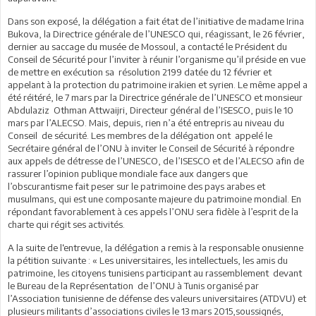
Dans son exposé, la délégation a fait état de l’initiative de madame Irina
Bukova, la Directrice générale de l’UNESCO qui, réagissant, le 26 février,
dernier au saccage du musée de Mossoul, a contacté le Président du
Conseil de Sécurité pour l’inviter à réunir l’organisme qu’il préside en vue
de mettre en exécution sa résolution 2199 datée du 12 février et
appelant à la protection du patrimoine irakien et syrien. Le même appel a
été réitéré, le 7 mars par la Directrice générale de l’UNESCO et monsieur
Abdulaziz Othman Attwaijri, Directeur général de l’ISESCO, puis le 10
mars par l’ALECSO. Mais, depuis, rien n’a été entrepris au niveau du
Conseil de sécurité. Les membres de la délégation ont appelé le
Secrétaire général de l’ONU à inviter le Conseil de Sécurité à répondre
aux appels de détresse de l’UNESCO, de l’ISESCO et de l’ALECSO afin de
rassurer l’opinion publique mondiale face aux dangers que
l’obscurantisme fait peser sur le patrimoine des pays arabes et
musulmans, qui est une composante majeure du patrimoine mondial. En
répondant favorablement à ces appels l’ONU sera fidèle à l’esprit de la
charte qui régit ses activités.
A la suite de l‘entrevue, la délégation a remis à la responsable onusienne
la pétition suivante : « Les universitaires, les intellectuels, les amis du
patrimoine, les citoyens tunisiens participant au rassemblement devant
le Bureau de la Représentation de l’ONU à Tunis organisé par
l’Association tunisienne de défense des valeurs universitaires (ATDVU) et
plusieurs militants d’associations civiles le 13 mars 2015,soussignés,