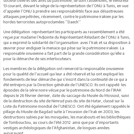
société civile et des amis du patrimoine, se sont rassemblés, le vendredi
13 courant, devant le siège de la représentation de l’ONU à Tunis, en vue
d’appeler l’ONU à prendre ses responsabilités face aux désastreuses
attaques perpétrées, récemment, contre le patrimoine irakien par les
hordes terroristes autoproclamées ’’Daech’’.
Une délégation représentant les participants au rassemblement a été
reçue par madame l’Adjointe du Représentant Résidant de l’ONU à Tunis,
qui a exprimé la solidarité de l’organisation avec l’Irak et sa disposition à
œuvrer pour endiguer la menace qui pèse sur le patrimoine irakien. La
responsable onusienne a fait part de la grande considération qu’elle a
pour la démarche de ses interlocuteurs.
Les membres de la délégation ont remercié la responsable onusienne
pour la qualité de l’accueil qui leur a été réservé et lui ont expliqué les
fondements de leur démarche qui s’inscrit dans la continuité de ce qui a
été entrepris par la Direction générale de l’UNESCO. Ils ont rappelé les
épisodes de la série noire vécue par le patrimoine du Nord de l’IRAK
depuis le 26 février dernier, date du saccage du Musée du Mossoul, suivi
de la destruction du site de Nimrud puis du site de Hatar, classé sur la
Liste du Patrimoine mondial de l’UNESCO. Ont été également rappelés le
pillage du Musée de Bagdad suite à l’invasion de l’Irak en 2003, les
destructions subies par les mosquées, les marabouts et les bibliothèques
de Tombouctou, au cours de l’été 2012 ainsi que par d’importants
vestiges archéologiques de l’Afghanistan, de longues années
auparavant.