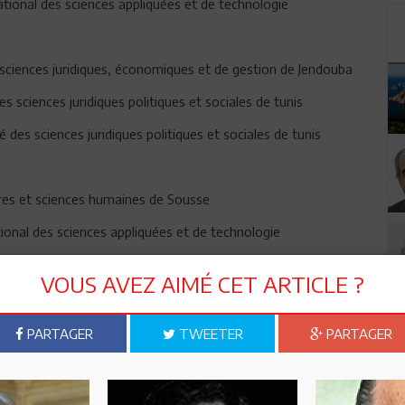
ational des sciences appliquées et de technologie
 sciences juridiques, économiques et de gestion de Jendouba
 sciences juridiques politiques et sociales de tunis
 des sciences juridiques politiques et sociales de tunis
ettres et sciences humaines de Sousse
tional des sciences appliquées et de technologie
oit et des sciences politiques de Sousse
VOUS AVEZ AIMÉ CET ARTICLE ?
des Lettres et des humanités Manouba
PARTAGER
TWEETER
PARTAGER
ersitaires