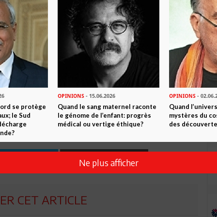
mparé et de droit international
26
OPINIONS
- 15.06.2026
OPINIONS
- 02.06.
Nord se protège
Quand le sang maternel raconte
Quand l’univers
n ami
Imprimer
ux; le Sud
le génome de l’enfant: progrès
mystères du co
 décharge
médical ou vertige éthique?
des découverte
 ? PARTAGEZ-LE AVEC VOS AMIS !
onde?
TWEETER
ABONNEZ-VOUS
Ne plus afficher
R CET ARTICLE