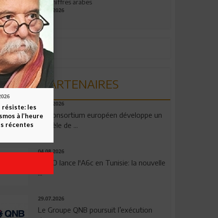
aux chiffres arabes
09.07.2026
PARTENAIRES
2026
06.08.2026
 résiste: les
Un consortium européen développe un
smos à l’heure
modèle de ...
s récentes
04.08.2026
OPPO lance l'A6c en Tunisie: la nouvelle
...
29.07.2026
Le Groupe QNB poursuit l’exécution