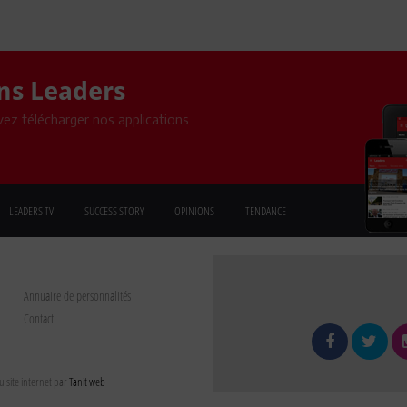
ons Leaders
ez télécharger nos applications
LEADERS TV
SUCCESS STORY
OPINIONS
TENDANCE
Annuaire de personnalités
Contact
 site internet par
Tanit web