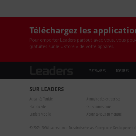
Téléchargez les applicati
Pour emporter Leaders partout avec vous, vous pouv
gratuites sur le « store » de votre appareil.
PARTENAIRES
DOSSIERS
SUR LEADERS
Actualités Tunisie
Annuaire des entreprises
Plan du site
Qui sommes nous
Leaders Mobile
Abonnez-vous au mensuel
© 2009 - 2026 Leaders.com.tn Tous droits réservés.
Conception et Développement du