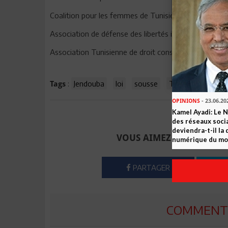
Coalition pour les femmes de Tunisie
Association de défense des libertés individuelles
Association Tunisienne de droit constitutionnel et co
:
Jendouba
loi
sousse
Tunisie
Tags
OPINIONS
- 23.06.20
Kamel Ayadi: Le 
Envoyer à u
des réseaux socia
deviendra-t-il la
VOUS AIMEZ CET ARTICLE
numérique du m
PARTAGER
COMMENTE