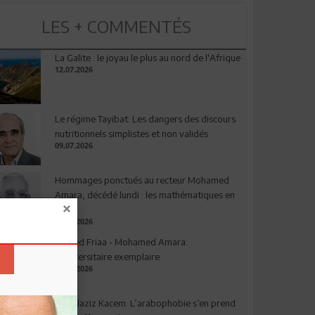
LES + COMMENTÉS
La Galite : le joyau le plus au nord de l'Afrique
12.07.2026
Le régime Tayibat: Les dangers des discours
nutritionnels simplistes et non validés
09.07.2026
Hommages ponctués au recteur Mohamed
Amara, décédé lundi : les mathématiques en
deuil
03.08.2026
Ahmed Friaa - Mohamed Amara:
l’Universitaire exemplaire
04.08.2026
Abdelaziz Kacem: L’arabophobie s’en prend