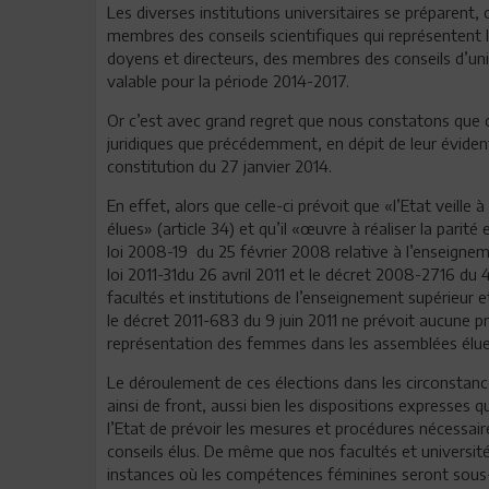
Les diverses institutions universitaires se préparent,
membres des conseils scientifiques qui représentent l
doyens et directeurs, des membres des conseils d’uni
valable pour la période 2014-2017.
Or c’est avec grand regret que nous constatons que 
juridiques que précédemment, en dépit de leur évident
constitution du 27 janvier 2014.
En effet, alors que celle-ci prévoit que «l’Etat veill
élues» (article 34) et qu’il «œuvre à réaliser la pari
loi 2008-19 du 25 février 2008 relative à l’enseignem
loi 2011-31du 26 avril 2011 et le décret 2008-2716 du
facultés et institutions de l’enseignement supérieur e
le décret 2011-683 du 9 juin 2011 ne prévoit aucune pr
représentation des femmes dans les assemblées élues 
Le déroulement de ces élections dans les circonstanc
ainsi de front, aussi bien les dispositions expresses que
l’Etat de prévoir les mesures et procédures nécessaire
conseils élus. De même que nos facultés et universi
instances où les compétences féminines seront sous