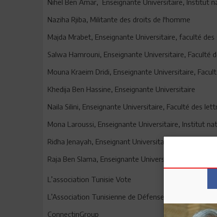
Nihel Ben Amar, Enseignante Universitaire, Institut n
Naziha Rjiba, Militante des droits de l'homme
Majda Mrabet, Enseignante Universitaire, faculté des
Salwa Hamrouni, Enseignante Universitaire, Faculté des
Mouna Kraeim Dridi, Enseignante Universitaire, Faculté
Khedija Ben Hassine, Enseignante Universitaire
Naila Silini, Enseignante Universitaire, Faculté des l
Mona Laroussi, Enseignante Universitaire, Institut na
Ridha Jenayah, Enseignant Universitaire, Faculté de dr
Raja Ben Slama, Enseignante Universitaire, Faculté 
L’association Tunisie Vote
L’Association Tunisienne de Défense des Valeurs Univ
ConnectinGroup