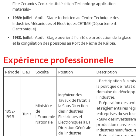
Fine Ceramics Centre intitulé «High Technology application
materials»
Juillet- Août : Stage technicien au Centre Technique des
1989:
Industries Mécaniques et Electriques CETIME (Département
Electronique).
Juillet- Août : Stage ouvrier à l’unité de production de la glace
1988:
et la congélation des poissons au Port de Pêche de Kélibia.
Expérience professionnelle
Période
Lieu
Société
Position
Description
- Participation à la m
la politique de l’Etat d
domaine du développ
Ingénieur des
l’industrie,
Tavaux de l’Etat à
- Préparation des texte
Ministère
la Sous Direction
et réglementaires régi
1992-
de
des Industries
entreprises du secteur 
Tunis
1998
l’Economie
Electriques et
- Suivi des investissem
Nationale
Electroniques à La
production dans le se
Direction Générale
industries manufacturi
de l'industrie
- Préparation des rapp