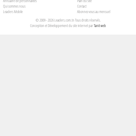
Annuaire de personnalités
Plan du site
Qui sommes nous
Contact
Leaders Mobile
Abonnez-vous au mensuel
© 2009 - 2026 Leaders.com.tn Tous droits réservés.
Conception et Développement du site internet par
Tanit web