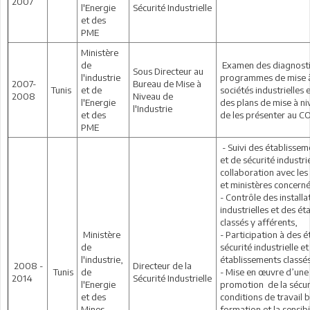
2007
l'Energie
Sécurité Industrielle
et des
PME
Ministère
de
Examen des diagnostic
Sous Directeur au
l'industrie
programmes de mise à
2007-
Bureau de Mise à
Tunis
et de
sociétés industrielles 
2008
Niveau de
l'Energie
des plans de mise à ni
l'Industrie
et des
de les présenter au C
PME
- Suivi des établissem
et de sécurité industri
collaboration avec le
et ministères concerné
- Contrôle des installa
industrielles et des é
classés y afférents,
Ministère
- Participation à des é
de
sécurité industrielle et
l'industrie,
établissements classé
2008 -
Directeur de la
Tunis
de
- Mise en œuvre d’une
2014
Sécurité Industrielle
l'Energie
promotion de la sécur
et des
conditions de travail b
Mines
formation et la sensibi