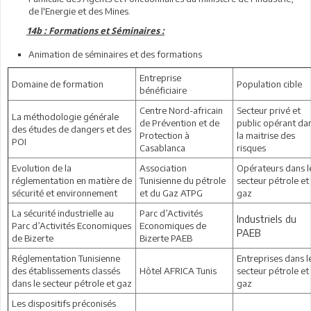
de l'Energie et des Mines.
14b : Formations et Séminaires :
Animation de séminaires et des formations
Entreprise
Domaine de formation
Population cible
bénéficiaire
Centre Nord-africain
Secteur privé et
La méthodologie générale
de Prévention et de
public opérant da
des études de dangers et des
Protection à
la maitrise des
POI
Casablanca
risques
Evolution de la
Association
Opérateurs dans l
réglementation en matière de
Tunisienne du pétrole
secteur pétrole et
sécurité et environnement
et du Gaz ATPG
gaz
La sécurité industrielle au
Parc d’Activités
Industriels du
Parc d’Activités Economiques
Economiques de
PAEB
de Bizerte
Bizerte PAEB
Réglementation Tunisienne
Entreprises dans l
des établissements classés
Hôtel AFRICA Tunis
secteur pétrole et
dans le secteur pétrole et gaz
gaz
Les dispositifs préconisés