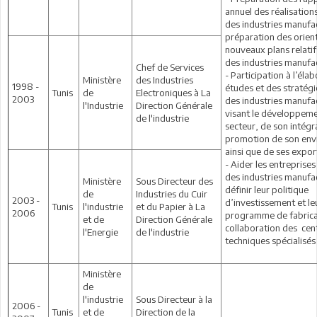
annuel des réalisation
des industries manufac
préparation des orien
nouveaux plans relatif
des industries manufac
Chef de Services
- Participation à l’éla
Ministère
des Industries
1998 -
études et des stratég
Tunis
de
Electroniques à La
2003
des industries manufa
l'Industrie
Direction Générale
visant le développem
de l'industrie
secteur, de son intégra
promotion de son en
ainsi que de ses expor
- Aider les entreprise
des industries manufac
Ministère
Sous Directeur des
définir leur politique
de
Industries du Cuir
2003 -
d’investissement et le
Tunis
l'industrie
et du Papier à La
2006
programme de fabrica
et de
Direction Générale
collaboration des cen
l'Energie
de l'industrie
techniques spécialisés
Ministère
de
l'industrie
Sous Directeur à la
2006 -
Tunis
et de
Direction de la