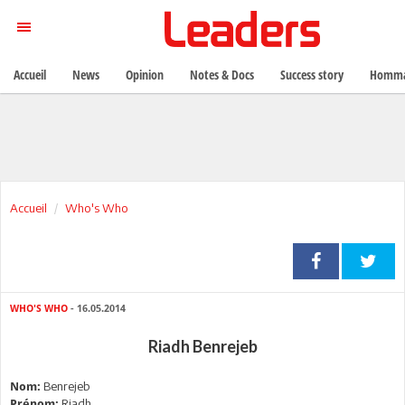
Accueil
News
Opinion
Notes & Docs
Success story
Homma
Accueil
Who's Who
WHO'S WHO
- 16.05.2014
Riadh Benrejeb
Benrejeb
Nom:
Riadh
Prénom: