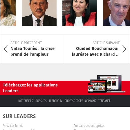
ARTICLE PRÉCÉDENT
ARTICLE SUIVANT
Nidaa Tounès : la crise
Ouided Bouchamaoui,
prend de l'ampleur
lauréate avec Richard ...
Téléchargez les applications
Leaders
PARTENAIRES
DOSSIERS
LEADERS TV
SUCCESS STORY
OPINIONS
TENDANCE
SUR LEADERS
Actualités Tunisie
Annuaire des entreprises