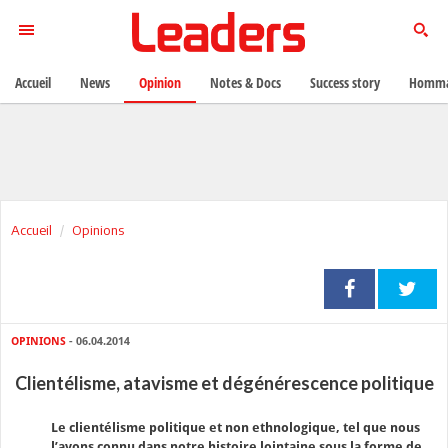
Accueil
News
Opinion
Notes & Docs
Success story
Homma
Accueil
Opinions
OPINIONS
- 06.04.2014
Clientélisme, atavisme et dégénérescence politique
Le clientélisme politique et non ethnologique, tel que nous
l’avons connu dans notre histoire lointaine sous la forme de