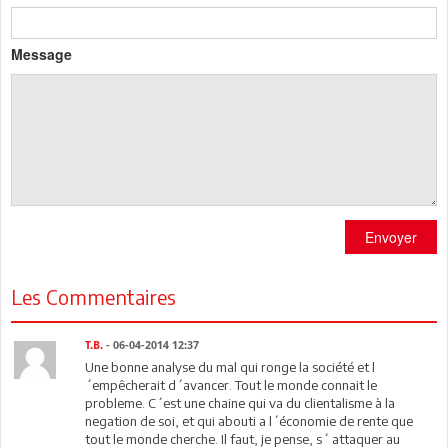
Message
Envoyer
Les Commentaires
T.B.
- 06-04-2014 12:37
Une bonne analyse du mal qui ronge la société et l
´empêcherait d´avancer. Tout le monde connait le
probleme. C´est une chaine qui va du clientalisme à la
negation de soi, et qui abouti a l´économie de rente que
tout le monde cherche. Il faut, je pense, s´ attaquer au