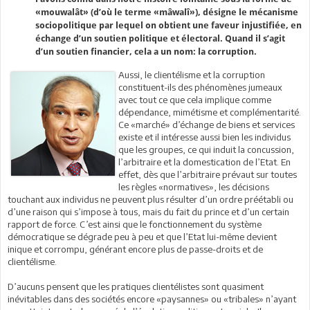
«mouwalât» (d’où le terme «mâwalî»), désigne le mécanisme
sociopolitique par lequel on obtient une faveur injustifiée, en
échange d’un soutien politique et électoral. Quand il s’agit
d’un soutien financier, cela a un nom: la corruption.
Aussi, le clientélisme et la corruption
constituent-ils des phénomènes jumeaux
avec tout ce que cela implique comme
dépendance, mimétisme et complémentarité.
Ce «marché» d’échange de biens et services
existe et il intéresse aussi bien les individus
que les groupes, ce qui induit la concussion,
l’arbitraire et la domestication de l’Etat. En
effet, dès que l’arbitraire prévaut sur toutes
les règles «normatives», les décisions
touchant aux individus ne peuvent plus résulter d’un ordre préétabli ou
d’une raison qui s’impose à tous, mais du fait du prince et d’un certain
rapport de force. C’est ainsi que le fonctionnement du système
démocratique se dégrade peu à peu et que l’Etat lui-même devient
inique et corrompu, générant encore plus de passe-droits et de
clientélisme.
D’aucuns pensent que les pratiques clientélistes sont quasiment
inévitables dans des sociétés encore «paysannes» ou «tribales» n’ayant