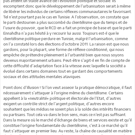
pas atteint un stade avancé de l’évolution politique et sociale. Ils
escomptent donc que le développement de l’urbanisation serait à même
de libérer les individus de certains réflexes communautaires le favorisant.
Tel n’est pourtant pas le cas en Tunisie. A l’observation, on constate que
le parti destourien a plus succombé du clientélisme que du temps et de
l’usure du pouvoir, que le RCD en a fait un principe de base et que le parti
Ennahdha n’a pas hésité à y recourir lui aussi. Toujours est-il que le
clientélisme politique perdure en Tunisie, malgré l’urbanisation, comme
on l’a constaté lors des élections d’octobre 2011. La raison est que nous
gardons, pour la plupart, une forme de réflexe conditionné, qui nous
empêche de prétendre pleinement à l’urbanité bien que nous soyons
devenus majoritairement urbains. Peut-être s’agit-il en fin de compte de
cette difficulté d’adaptation face à la vitesse avec laquelle la société a
évolué dans certains domaines tout en gardant des comportements
sociaux et des attitudes mentales ataviques.
Point donc d’illusion ! Si l’on veut asseoir la pratique démocratique, il faut
nécessairement s’attaquer à l’origine même du clientélisme. Certains
appellent à la «neutralité» politique et électorale de l’Etat, d’autres
exigent un contrôle strict de l’argent politique, d’autres encore
souhaitent que les médias ne soient plus à la solde des intérêts financiers
ou partisans. Tout cela va dans le bon sens, mais ce n’est pas suffisant.
Dans la mesure où le marché d’échange de biens et services existe et qu’il
constitue l’origine fondamentale du clientélisme, c’est à ce marché qu’il
faut s’attaquer en premier lieu. Au reste, la chaîne de causalité en matière