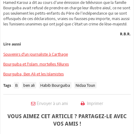
Hamed Karoui a dit au cours d’une émission de télévision que la famille
Bourguiba avait refusé de prendre en charge leur illustre aïeul, ce ne sont
pas seulement les petits-enfants du Père de l’indépendance qui se sont
offusqués de ces déclarations, vraies ou fausses peu importe, mais aussi
les Tunisiens unanimes qui ont jugé que c’était un crime de lèse-majesté.
R.B.R.
Lire aussi
Souvenirs d'un journaliste à Carthage
Bourguiba et l'islam: mortelles fêlures
Bourguiba, Ben Ali et les Islamistes
:
B
ben ali
Habib Bourguiba
Nidaa Toun
Tags
Envoyer à un ami
Imprimer
VOUS AIMEZ CET ARTICLE ? PARTAGEZ-LE AVEC
VOS AMIS !