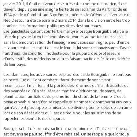
janvier 2011, il était malvenu de se présenter comme destourien, il est
devenu depuis peu une insigne fierté de se réclamer du Parti fondé en
1934 par le « Combattant Suprême », même si le 80ème anniversaire du
Néo Destour a été célébré le 2 mars 2014 dans la division entre les trop
nombreuses formations politiques dites destouriennes.
Les gauchistes qui ont souffert le martyre lorsque Bourguiba était à la
tête du pays ne lui en tiennent plus rigueur. Ils admettent que sans lui,
sans la démocratisation de l’enseignement sous son règne, peu d’entre
eux auraient eu le statut qui est le leur. Ils lui sont reconnaissants d’avoir
fait d’eux, de condition modeste pour la plupart, des professeurs
d’université, des médecins ou autres faisant partie de l’élite considérée
de leur pays.
Les islamistes, les adversaires les plus résolus de Bourguiba ne sont pas
en reste. Eux qui l’ont combattu farouchement de son vivant
reconnaissent maintenant la portée des réformes qu’il a introduites et
des avancées qu’il a réalisées en matière d’éducation, de santé, de
planification familiale et de promotion du statut de la femme. C’est à
peine croyable lorsqu'on se rappelle que nombreux sont parmi eux ceux
qui n’avaient pas appelé la miséricorde divine pour le repos de son âme
lors de son décès alors qu’il est de règle pour les musulmans de se
rappeler les bienfaits des disparus.
Bourguiba fait désormais partie du patrimoine de la Tunisie. L’icône qu’il
est devenu ne peut souffrir d’être rabaissé. On se rappelle que lorsque