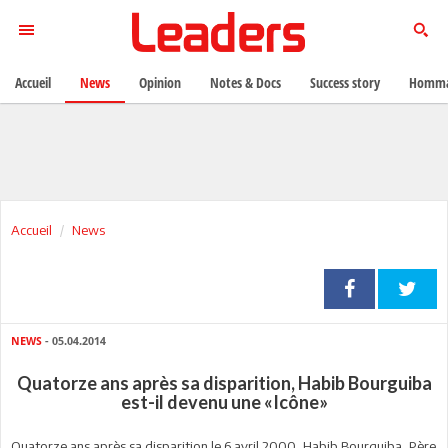
Accueil
News
Opinion
Notes & Docs
Success story
Homma
Accueil
News
NEWS
- 05.04.2014
Quatorze ans après sa disparition, Habib Bourguiba
est-il devenu une «Icône»
Quatorze ans après sa disparition le 6 avril 2000, Habib Bourguiba, Père