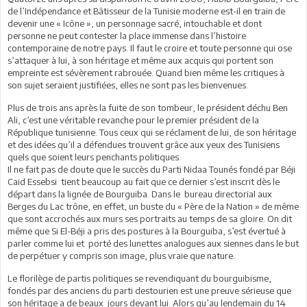
de l’Indépendance et Bâtisseur de la Tunisie moderne est-il en train de
devenir une « Icône », un personnage sacré, intouchable et dont
personne ne peut contester la place immense dans l’histoire
contemporaine de notre pays. Il faut le croire et toute personne qui ose
s’attaquer à lui, à son héritage et même aux acquis qui portent son
empreinte est sévèrement rabrouée. Quand bien même les critiques à
son sujet seraient justifiées, elles ne sont pas les bienvenues.
Plus de trois ans après la fuite de son tombeur, le président déchu Ben
Ali, c’est une véritable revanche pour le premier président de la
République tunisienne. Tous ceux qui se réclament de lui, de son héritage
et des idées qu’il a défendues trouvent grâce aux yeux des Tunisiens
quels que soient leurs penchants politiques.
Il ne fait pas de doute que le succès du Parti Nidaa Tounés fondé par Béji
Caid Essebsi tient beaucoup au fait que ce dernier s’est inscrit dès le
départ dans la lignée de Bourguiba. Dans le bureau directorial aux
Berges du Lac trône, en effet, un buste du « Père de la Nation » de même
que sont accrochés aux murs ses portraits au temps de sa gloire. On dit
même que Si El-Béji a pris des postures à la Bourguiba, s’est évertué à
parler comme lui et porté des lunettes analogues aux siennes dans le but
de perpétuer y compris son image, plus vraie que nature.
Le florilège de partis politiques se revendiquant du bourguibisme,
fondés par des anciens du parti destourien est une preuve sérieuse que
son héritage a de beaux jours devant lui. Alors qu’au lendemain du 14