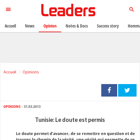
Accueil
News
Opinion
Notes & Docs
Success story
Homma
Accueil
Opinions
OPINIONS
- 31.03.2013
Tunisie: Le doute est permis
Le doute permet d’avancer, de se remettre en question et de
trouver le chemin de la vérité, une vérité qui permette de se