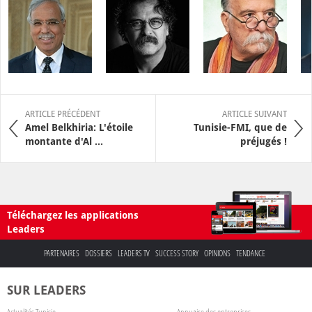
ARTICLE PRÉCÉDENT
ARTICLE SUIVANT
Amel Belkhiria: L'étoile
Tunisie-FMI, que de
montante d'Al ...
préjugés !
Téléchargez les applications
Leaders
PARTENAIRES
DOSSIERS
LEADERS TV
SUCCESS STORY
OPINIONS
TENDANCE
SUR LEADERS