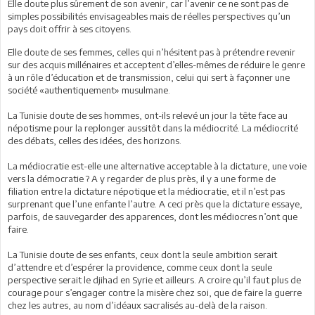
Elle doute plus sûrement de son avenir, car l’avenir ce ne sont pas de
simples possibilités envisageables mais de réelles perspectives qu’un
pays doit offrir à ses citoyens.
Elle doute de ses femmes, celles qui n’hésitent pas à prétendre revenir
sur des acquis millénaires et acceptent d’elles-mêmes de réduire le genre
à un rôle d’éducation et de transmission, celui qui sert à façonner une
société «authentiquement» musulmane.
La Tunisie doute de ses hommes, ont-ils relevé un jour la tête face au
népotisme pour la replonger aussitôt dans la médiocrité. La médiocrité
des débats, celles des idées, des horizons.
La médiocratie est-elle une alternative acceptable à la dictature, une voie
vers la démocratie ? A y regarder de plus près, il y a une forme de
filiation entre la dictature népotique et la médiocratie, et il n’est pas
surprenant que l’une enfante l’autre. A ceci près que la dictature essaye,
parfois, de sauvegarder des apparences, dont les médiocres n’ont que
faire.
La Tunisie doute de ses enfants, ceux dont la seule ambition serait
d’attendre et d’espérer la providence, comme ceux dont la seule
perspective serait le djihad en Syrie et ailleurs. A croire qu’il faut plus de
courage pour s’engager contre la misère chez soi, que de faire la guerre
chez les autres, au nom d’idéaux sacralisés au-delà de la raison.