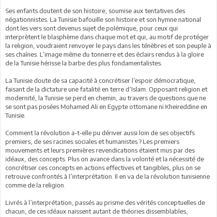
Ses enfants doutent de son histoire, soumise aux tentatives des
négationnistes. La Tunisie bafouille son histoire et son hymne national
dont les vers sont devenus sujet de polémique, pour ceux qui
interprètent le blasphème dans chaque mot et qui, au motif de protéger
la religion, voudraient renvoyer le pays dans les ténèbres et son peuple à
ses chaînes. L’image même du tonnerre et des éclairs rendus à la gloire
de la Tunisie hérisse la barbe des plus fondamentalistes.
La Tunisie doute de sa capacité à concrétiser l’espoir démocratique,
faisant de la dictature une fatalité en terre d’Islam. Opposant religion et
modernité, la Tunisie se perd en chemin, au travers de questions que ne
se sont pas posées Mohamed Ali en Egypte ottomane ni Kheireddine en
Tunisie.
Comment la révolution a-t-elle pu dériver aussi loin de ses objectifs
premiers, de ses racines sociales et humanistes ? Les premiers
mouvements et leurs premières revendications étaient mus par des
idéaux, des concepts. Plus on avance dans la volonté et la nécessité de
concrétiser ces concepts en actions effectives et tangibles, plus on se
retrouve confrontés à l’interprétation. Il en va de la révolution tunisienne
comme de la religion.
Livrés à l’interprétation, passés au prisme des vérités conceptuelles de
chacun, de ces idéaux naissent autant de théories dissemblables,