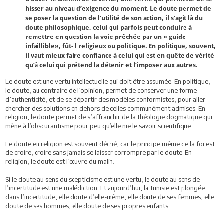
hisser au niveau d’exigence du moment. Le doute permet de
se poser la question de l’utilité de son action, il s’agit là du
doute philosophique, celui qui parfois peut conduire à
remettre en question la voie prêchée par un « guide
infaillible», fût-il religieux ou politique. En politique, souvent,
il vaut mieux faire confiance à celui qui est en quête de vérité
qu’à celui qui prétend la détenir et l’imposer aux autres.
Le doute est une vertu intellectuelle qui doit être assumée. En politique,
le doute, au contraire de l’opinion, permet de conserver une forme
d’authenticité, et de se départir des modèles conformistes, pour aller
chercher des solutions en dehors de celles communément admises. En
religion, le doute permet de s’affranchir de la théologie dogmatique qui
mène à l’obscurantisme pour peu qu’elle nie le savoir scientifique.
Le doute en religion est souvent décrié, car le principe même de la foi est
de croire, croire sans jamais se laisser corrompre par le doute. En
religion, le doute est l’œuvre du malin.
Si le doute au sens du scepticisme est une vertu, le doute au sens de
l’incertitude est une malédiction. Et aujourd’hui, la Tunisie est plongée
dans l’incertitude, elle doute d’elle-même, elle doute de ses femmes, elle
doute de ses hommes, elle doute de ses propres enfants.