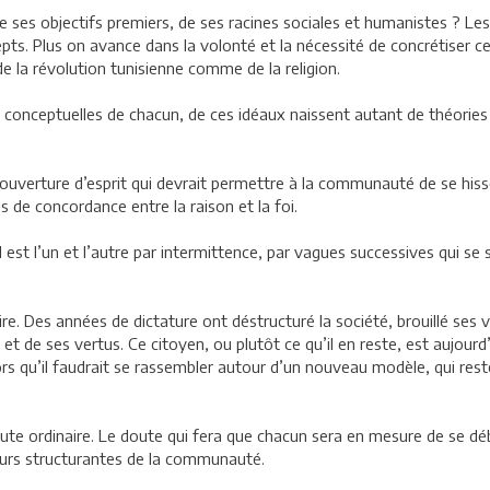
 de ses objectifs premiers, de ses racines sociales et humanistes ? 
ts. Plus on avance dans la volonté et la nécessité de concrétiser ce
de la révolution tunisienne comme de la religion.
és conceptuelles de chacun, de ces idéaux naissent autant de théorie
d’ouverture d’esprit qui devrait permettre à la communauté de se his
es de concordance entre la raison et la foi.
 est l’un et l’autre par intermittence, par vagues successives qui se 
re. Des années de dictature ont déstructuré la société, brouillé ses v
 de ses vertus. Ce citoyen, ou plutôt ce qu’il en reste, est aujourd
 alors qu’il faudrait se rassembler autour d’un nouveau modèle, qui re
ute ordinaire. Le doute qui fera que chacun sera en mesure de se déb
leurs structurantes de la communauté.