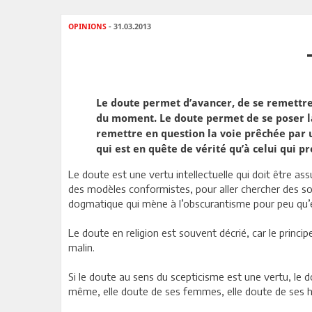
OPINIONS
- 31.03.2013
Le doute permet d’avancer, de se remettre 
du moment. Le doute permet de se poser la q
remettre en question la voie prêchée par un 
qui est en quête de vérité qu’à celui qui p
Le doute est une vertu intellectuelle qui doit être as
des modèles conformistes, pour aller chercher des so
dogmatique qui mène à l’obscurantisme pour peu qu’ell
Le doute en religion est souvent décrié, car le princip
malin.
Si le doute au sens du scepticisme est une vertu, le do
même, elle doute de ses femmes, elle doute de ses 