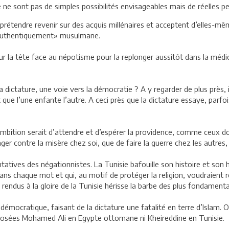
e ne sont pas de simples possibilités envisageables mais de réelles pe
 prétendre revenir sur des acquis millénaires et acceptent d’elles-mê
 «authentiquement» musulmane.
r la tête face au népotisme pour la replonger aussitôt dans la médio
 dictature, une voie vers la démocratie ? A y regarder de plus près, il
t que l’une enfante l’autre. A ceci près que la dictature essaye, parf
mbition serait d’attendre et d’espérer la providence, comme ceux dont
gager contre la misère chez soi, que de faire la guerre chez les autres
tatives des négationnistes. La Tunisie bafouille son histoire et son
ans chaque mot et qui, au motif de protéger la religion, voudraient 
rendus à la gloire de la Tunisie hérisse la barbe des plus fondamenta
 démocratique, faisant de la dictature une fatalité en terre d’Islam. 
posées Mohamed Ali en Egypte ottomane ni Kheireddine en Tunisie.