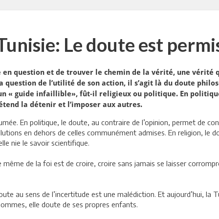
Tunisie: Le doute est permi
en question et de trouver le chemin de la vérité, une vérité 
uestion de l’utilité de son action, il s’agit là du doute philo
« guide infaillible», fût-il religieux ou politique. En politiqu
rétend la détenir et l’imposer aux autres.
sumée. En politique, le doute, au contraire de l’opinion, permet de co
lutions en dehors de celles communément admises. En religion, le do
e nie le savoir scientifique.
e même de la foi est de croire, croire sans jamais se laisser corrompre
ute au sens de l’incertitude est une malédiction. Et aujourd’hui, la Tu
hommes, elle doute de ses propres enfants.