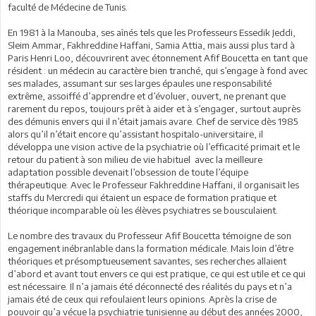
faculté de Médecine de Tunis.
En 1981 à la Manouba, ses aînés tels que les Professeurs Essedik Jeddi,
Sleim Ammar, Fakhreddine Haffani, Samia Attia, mais aussi plus tard à
Paris Henri Loo, découvrirent avec étonnement Afif Boucetta en tant que
résident : un médecin au caractère bien tranché, qui s’engage à fond avec
ses malades, assumant sur ses larges épaules une responsabilité
extrême, assoiffé d’apprendre et d’évoluer, ouvert, ne prenant que
rarement du repos, toujours prêt à aider et à s’engager, surtout auprès
des démunis envers qui il n’était jamais avare. Chef de service dès 1985
alors qu’il n’était encore qu’assistant hospitalo-universitaire, il
développa une vision active de la psychiatrie où l’efficacité primait et le
retour du patient à son milieu de vie habituel avec la meilleure
adaptation possible devenait l’obsession de toute l’équipe
thérapeutique. Avec le Professeur Fakhreddine Haffani, il organisait les
staffs du Mercredi qui étaient un espace de formation pratique et
théorique incomparable où les élèves psychiatres se bousculaient.
Le nombre des travaux du Professeur Afif Boucetta témoigne de son
engagement inébranlable dans la formation médicale. Mais loin d’être
théoriques et présomptueusement savantes, ses recherches allaient
d’abord et avant tout envers ce qui est pratique, ce qui est utile et ce qui
est nécessaire. Il n’a jamais été déconnecté des réalités du pays et n’a
jamais été de ceux qui refoulaient leurs opinions. Après la crise de
pouvoir qu’a vécue la psychiatrie tunisienne au début des années 2000,