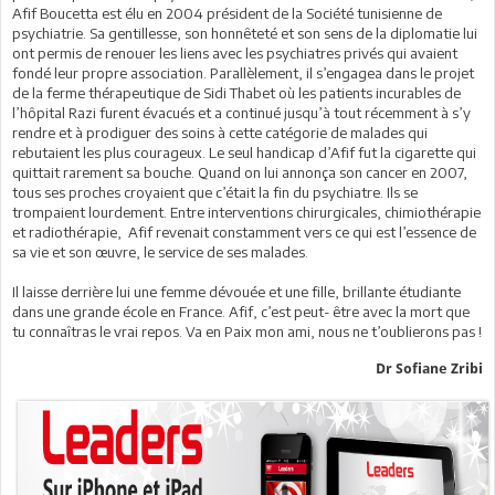
Afif Boucetta est élu en 2004 président de la Société tunisienne de
psychiatrie. Sa gentillesse, son honnêteté et son sens de la diplomatie lui
ont permis de renouer les liens avec les psychiatres privés qui avaient
fondé leur propre association. Parallèlement, il s’engagea dans le projet
de la ferme thérapeutique de Sidi Thabet où les patients incurables de
l’hôpital Razi furent évacués et a continué jusqu’à tout récemment à s’y
rendre et à prodiguer des soins à cette catégorie de malades qui
rebutaient les plus courageux. Le seul handicap d’Afif fut la cigarette qui
quittait rarement sa bouche. Quand on lui annonça son cancer en 2007,
tous ses proches croyaient que c’était la fin du psychiatre. Ils se
trompaient lourdement. Entre interventions chirurgicales, chimiothérapie
et radiothérapie, Afif revenait constamment vers ce qui est l’essence de
sa vie et son œuvre, le service de ses malades.
Il laisse derrière lui une femme dévouée et une fille, brillante étudiante
dans une grande école en France. Afif, c’est peut- être avec la mort que
tu connaîtras le vrai repos. Va en Paix mon ami, nous ne t’oublierons pas !
Dr Sofiane Zribi