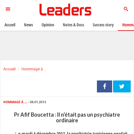
Accueil
News
Opinion
Notes & Docs
Success story
Homma
Accueil
Hommage à ...
HOMMAGE À ...
- 08.01.2013
Pr Afif Boucetta : Il n'était pas un psychiatre
ordinaire
L
e mardi 4 décembre 2012, la psychiatrie tunisienne perdait