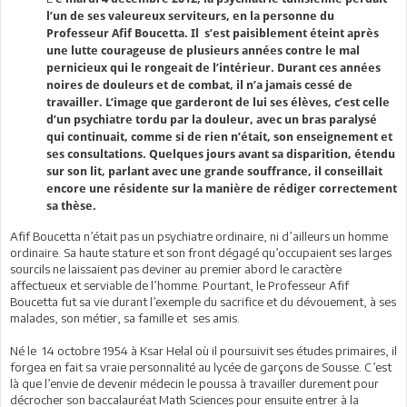
l’un de ses valeureux serviteurs, en la personne du
Professeur Afif Boucetta. Il s’est paisiblement éteint après
une lutte courageuse de plusieurs années contre le mal
pernicieux qui le rongeait de l’intérieur. Durant ces années
noires de douleurs et de combat, il n’a jamais cessé de
travailler. L’image que garderont de lui ses élèves, c’est celle
d’un psychiatre tordu par la douleur, avec un bras paralysé
qui continuait, comme si de rien n’était, son enseignement et
ses consultations. Quelques jours avant sa disparition, étendu
sur son lit, parlant avec une grande souffrance, il conseillait
encore une résidente sur la manière de rédiger correctement
sa thèse.
Afif Boucetta n’était pas un psychiatre ordinaire, ni d’ailleurs un homme
ordinaire. Sa haute stature et son front dégagé qu’occupaient ses larges
sourcils ne laissaient pas deviner au premier abord le caractère
affectueux et serviable de l’homme. Pourtant, le Professeur Afif
Boucetta fut sa vie durant l’exemple du sacrifice et du dévouement, à ses
malades, son métier, sa famille et ses amis.
Né le 14 octobre 1954 à Ksar Helal où il poursuivit ses études primaires, il
forgea en fait sa vraie personnalité au lycée de garçons de Sousse. C’est
là que l’envie de devenir médecin le poussa à travailler durement pour
décrocher son baccalauréat Math Sciences pour ensuite entrer à la