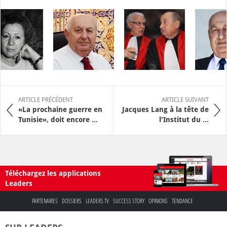
ARTICLE PRÉCÉDENT
ARTICLE SUIVANT
«La prochaine guerre en
Jacques Lang à la tête de
Tunisie», doit encore ...
l'Institut du ...
Téléchargez les applications
Leaders
PARTENAIRES
DOSSIERS
LEADERS TV
SUCCESS STORY
OPINIONS
TENDANCE