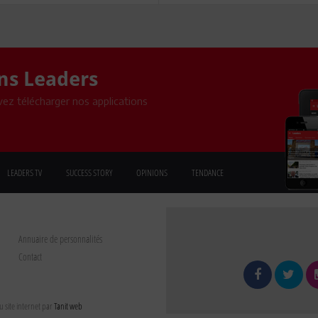
ons Leaders
ez télécharger nos applications
LEADERS TV
SUCCESS STORY
OPINIONS
TENDANCE
Annuaire de personnalités
Contact
 site internet par
Tanit web