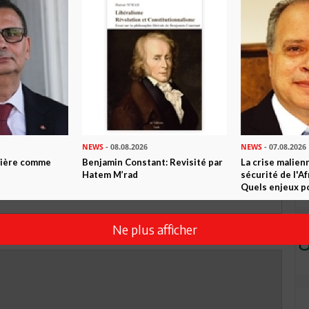
TWEETER
ABONNEZ-VOUS
R CET ARTICLE
0
Commentaires
NEWS
- 08.08.2026
NEWS
- 07.08.2026
ntière comme
Benjamin Constant: Revisité par
La crise malien
Commenter
Hatem M’rad
sécurité de l'A
Quels enjeux po
Ne plus afficher