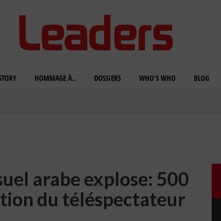
STORY
HOMMAGE À..
DOSSIERS
WHO'S WHO
BLOG
suel arabe explose: 500
ition du téléspectateur