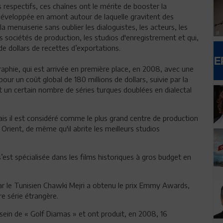
respectifs, ces chaînes ont le mérite de booster la
t développée en amont autour de laquelle gravitent des
 la menuiserie sans oublier les dialoguistes, les acteurs, les
s sociétés de production, les studios d'enregistrement et qui,
de dollars de recettes d’exportations.
graphie, qui est arrivée en première place, en 2008, avec une
ur un coût global de 180 millions de dollars, suivie par la
t un certain nombre de séries turques doublées en dialectal
ais il est considéré comme le plus grand centre de production
Orient, de même qu'il abrite les meilleurs studios
’est spécialisée dans les films historiques à gros budget en
é par le Tunisien Chawki Mejri a obtenu le prix Emmy Awards,
ure série étrangère.
sein de « Golf Diamas » et ont produit, en 2008, 16