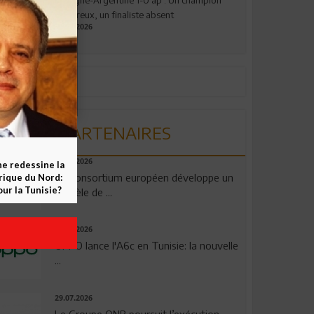
valeureux, un finaliste absent
19.07.2026
PARTENAIRES
06.08.2026
ne redessine la
Un consortium européen développe un
frique du Nord:
ur la Tunisie?
modèle de ...
04.08.2026
OPPO lance l'A6c en Tunisie: la nouvelle
...
29.07.2026
Le Groupe QNB poursuit l’exécution