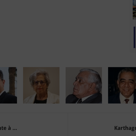
e à ...
Karthago