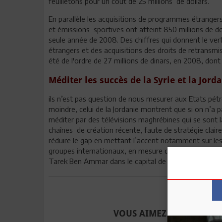
feuilletons pour un coût de 25 millions de dollars.
En parallèle les acquisitions de programmes étranger
et émissions sportives ont atteint 850 millions de do
seule année de 2008. Des chiffres qui donnent le ve
étrangers et des acquisitions des droits de retrans
été de l'ordre de 27 millions de dinars, en 2008, dont
Méditer les succès de la Syrie et la Jord
ils n’est pas question de nous mesurer aux Etats pétro
moindre, celui de la Jordanie montrent que si on n’a 
méditer par des télévisions maghrébines qui se sont l
chaînes de création récente, faute de stratégie claire. S
réduire le gap en mettant l’accent notamment sur les
groupes internationaux, en mesure d'apporter leur sa
Tarek Ben Ammar dans le capital de Nessma, est égal
Envoyer à u
VOUS AIMEZ CET ARTICLE