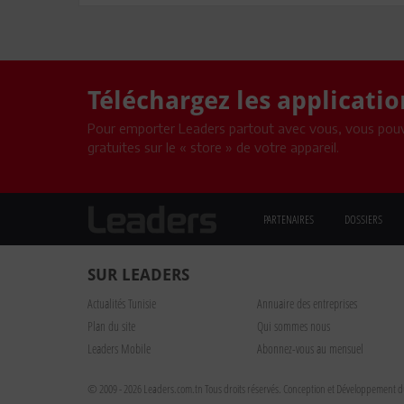
Téléchargez les applicati
Pour emporter Leaders partout avec vous, vous pouv
gratuites sur le « store » de votre appareil.
PARTENAIRES
DOSSIERS
SUR LEADERS
Actualités Tunisie
Annuaire des entreprises
Plan du site
Qui sommes nous
Leaders Mobile
Abonnez-vous au mensuel
© 2009 - 2026 Leaders.com.tn Tous droits réservés.
Conception et Développement du