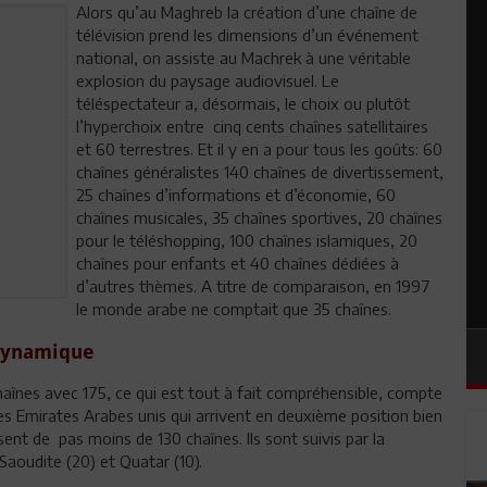
Alors qu’au Maghreb la création d’une chaîne de
télévision prend les dimensions d’un événement
national, on assiste au Machrek à une véritable
explosion du paysage audiovisuel. Le
téléspectateur a, désormais, le choix ou plutôt
l’hyperchoix entre cinq cents chaînes satellitaires
et 60 terrestres. Et il y en a pour tous les goûts: 60
chaînes généralistes 140 chaînes de divertissement,
25 chaînes d’informations et d’économie, 60
chaînes musicales, 35 chaînes sportives, 20 chaînes
pour le téléshopping, 100 chaînes islamiques, 20
chaînes pour enfants et 40 chaînes dédiées à
d’autres thèmes. A titre de comparaison, en 1997
le monde arabe ne comptait que 35 chaînes.
 dynamique
haînes avec 175, ce qui est tout à fait compréhensible, compte
les Emirates Arabes unis qui arrivent en deuxième position bien
nt de pas moins de 130 chaînes. Ils sont suivis par la
 Saoudite (20) et Quatar (10).