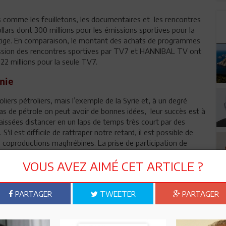
s comme les feuilletons, les documentaires et les rencontres
llars dont 300 millions pour les émissions sportives pour la
rtige. En comparaison, le montant des achats de programmes
mission des rencontres sportives par TV7 et HANNIBAL TV ont
 22 millions pour la seule TV7.
anie
liers pétroliers, mais l’exemple de la Syrie et, à un degré
pas de pétrole on peut avoir de bonnes idées, leur succès est à
aissées distancer en un laps de temps très court par des
'il est difficile de rattraper notre retard, il est possible de
 coproductions maghrébines. La prise de participation de
voir-faire et leur argent comme l'introduction du Groupe de
VOUS AVEZ AIMÉ CET ARTICLE ?
ement un pas dans la bonne direction.
PARTAGER
TWEETER
PARTAGER
n ami
Imprimer
 ? PARTAGEZ-LE AVEC VOS AMIS !