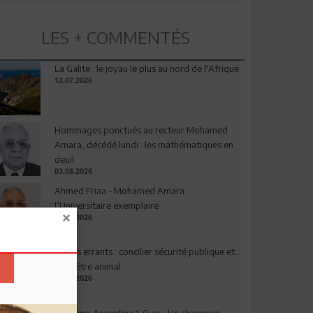
LES + COMMENTÉS
La Galite : le joyau le plus au nord de l'Afrique
12.07.2026
Hommages ponctués au recteur Mohamed
Amara, décédé lundi : les mathématiques en
deuil
03.08.2026
Ahmed Friaa - Mohamed Amara:
l’Universitaire exemplaire
04.08.2026
Chiens errants : concilier sécurité publique et
bien-être animal
17.07.2026
Espagne-Argentine 1-0 ap : Un champion