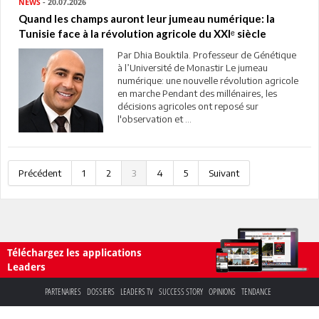
NEWS
- 20.07.2026
Quand les champs auront leur jumeau numérique: la
Tunisie face à la révolution agricole du XXIᵉ siècle
Par Dhia Bouktila. Professeur de Génétique
à l’Université de Monastir Le jumeau
numérique: une nouvelle révolution agricole
en marche Pendant des millénaires, les
décisions agricoles ont reposé sur
l'observation et ...
Précédent
1
2
3
4
5
Suivant
Téléchargez les applications
Leaders
PARTENAIRES
DOSSIERS
LEADERS TV
SUCCESS STORY
OPINIONS
TENDANCE