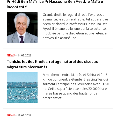
Pr Hédi Ben Maïz: Le Pr Hassouna Ben Ayed, le Maître
incontesté
Grand, droit, le regard direct, l’expression
avenante, le sourire affable; tel apparaît au
premier abord le Professeur Hassouna Ben
Ayed. Il émane de lui une parfaite autorité,
modulée par une discrétion et une retenue
natives. Il a assuré une ...
NEWS
- 14.07.2026
Tunisie: les îles Kneïes, refuge naturel des oiseaux
migrateurs hivernants
A mi-chemin entre Mahrès et Skhira et à 1,5
km du continent, s’étendent les cinq îles qui
forment l’archipel des îles Kneïes avec 5 850
ha. Cette superficie atteint les 22 000 ha en
marée basse quand des hauts fonds
émergent et ...
NEWS
- 13.07.2026