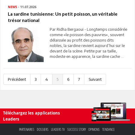
NEWS
- 11.07.2026
La sardine tunisienne: Un petit poisson, un véritable
trésor national
Par Ridha Bergaoui - Longtemps considérée
comme «le poisson des pauvres», souvent
délaissée au profit des poissons dits
nobles, la sardine revient aujourd’hui sur le
devant de la scène. Petite par sa taille,
modeste en apparence, la sardine cache ...
Précédent
3
4
5
6
7
Suivant
Téléchargez les applications
Leaders
PARTENAIRES
DOSSIERS
LEADERS TV
SUCCESS STORY
OPINIONS
TENDANCE