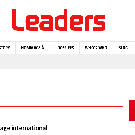
STORY
HOMMAGE À..
DOSSIERS
WHO'S WHO
BLOG
trage international