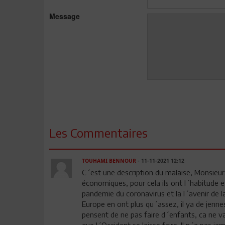
Message
Les Commentaires
TOUHAMI BENNOUR
- 11-11-2021 12:12
C´est une description du malaise, Monsieur. 
économiques, pour cela ils ont l´habitude et 
pandemie du coronavirus et la l´avenir de la
Europe en ont plus qu´assez, il ya de jenn
pensent de ne pas faire d´enfants, ca ne vau
que l´Occident se laisse faire. Il n´a pas jam