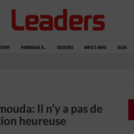
STORY
HOMMAGE À..
DOSSIERS
WHO'S WHO
BLOG
uda: Il n’y a pas de
tion heureuse