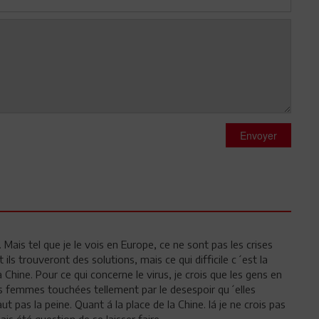
Envoyer
Mais tel que je le vois en Europe, ce ne sont pas les crises
ils trouveront des solutions, mais ce qui difficile c´est la
 Chine. Pour ce qui concerne le virus, je crois que les gens en
es femmes touchées tellement par le desespoir qu´elles
t pas la peine. Quant á la place de la Chine. lá je ne crois pas
ais été question de se laisser faire.