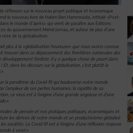
e de réflexion sur le nouveau projet politique et économique
s-tend le nouveau livre de Hakim Ben Hammouda, intitulé «Post-
 dans le monde d’après» qui vient de paraître aux Éditions
ances du gouvernement Mehdi Jomaa, et auteur de plus d’une
crise de la globalisation.
ait plus à la «globalisation heureuse» que nous avons connue
érait trouver dans ce dépassement des frontières nationales des
e développement fordiste. Il y a quelque chose de pourri dans
 Et, dans les discours sur la globalisation, c’est plutôt la
.»
ar la pandémie du Covid-19 qui bouleverse notre monde
r l’ampleur de ses pertes humaines, la rapidité de sa
ion, ce virus est à l’origine d’une grande angoisse et d’une
ale.»
 modes de pensée et nos pratiques politiques, économiques et
ture les dérives de notre monde et un productivisme globalisé
les sociétés. Le Covid-19 est à l’origine d’une réflexion majeure
monde à venir.»