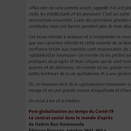
«Plus rien ne sera comme avant, rappelle-t-il, ont pré
civile, les intellectuels et les penseurs. C’est un au
reconstruire ensemble. L’une des premières grandes ré
certitudes nous ont bercés pendant plus de trois déc
Cet essai cherche à analyser et à comprendre la cris
que son caractère débridé et cette volonté de se libé
confiance totale aux marchés sont responsables de c
«globalisation heureuse»
. Un monde où les petites j
politiques du progrès et leurs utopies qui se sont tr
guerres et de détresses. Un monde où les grands réc
petits bonheurs de la vie quotidienne et à une gest
Or, ce nouveau récit de la «globalisation heureuse» a
mirage et en une grande source d’inquiétude et d’ince
Un essai à lire et à méditer.
Post-globalisation au temps du Covid-19
Le contrat social dans le monde d’après
de Hakim Ben Hammouda
Éditions Nirvana, octobre 2021, 402 p.