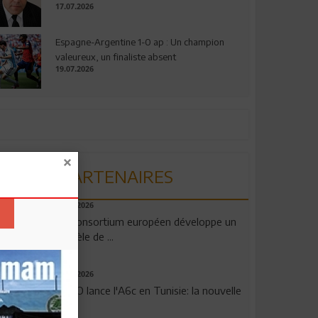
17.07.2026
Espagne-Argentine 1-0 ap : Un champion
valeureux, un finaliste absent
19.07.2026
PARTENAIRES
06.08.2026
Un consortium européen développe un
modèle de ...
04.08.2026
OPPO lance l'A6c en Tunisie: la nouvelle
...