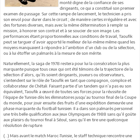
monté digne de la confiance de ses
dirigeants, ce qui a constitué son premier
examen de passage. Sur cette rampe de lancement, le technicien a pris
son envol pour durer dans le circuit ; de manière certes irrégulière et avec
des fortunes diverses, mais avec la même détermination à remplir sa
mission, à honorer son contrat et à se soucier de son image. Les
performances étant proportionnelles aux conditions de travail, Taoufik
peut se targuer d’avoir apporté le meilleur de lui-même même quand les
moyens manquaient à répondre à l’ambition d’un club ou de la sélection,
ou à lui étoffer un palmarès à la mesure de son mérite.
Naturellement, la saga de 1978 restera pour lui la consécration la plus
marquante puisque tous ceux qui ont été témoins de la trajectoire de la
sélection d’alors, qu’ils soient dirigeants, joueurs ou observateurs,
s’entendent sur le rôle de Taoufik en tant que compagnon, complice et
collaborateur de Chétali. Faisant partie d’un tandem qui n’a pas eu son
équivalent, Taoufik a œuvré de toutes ses forces pour la réussite de
l’équipe de Tunisie dès les éliminatoires jusqu’au tournoi final de la Coupe
du monde, pour jouir ensuite des fruits d’une expédition demeurée une
phase marquante du football tunisien. Il a dans son palmarès personnel
une très belle qualification aux Jeux Olympiques de 1988 sans qu’il goûte
aux plaisirs du tournoi final à Séoul, sans qu’il en tire une quelconque
résolution de rupture.
(…) Mais avant le match Maroc-Tunisie, le staff technique rencontre une