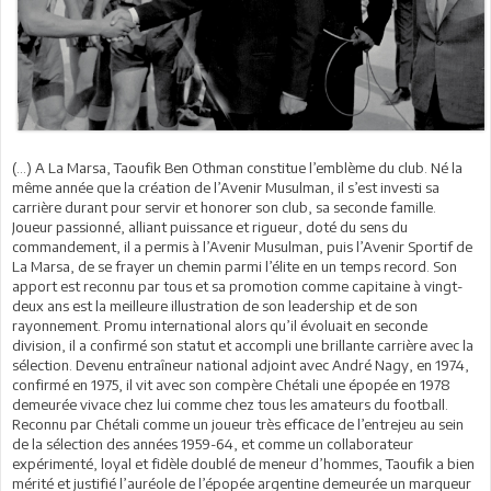
(…) A La Marsa, Taoufik Ben Othman constitue l’emblème du club. Né la
même année que la création de l’Avenir Musulman, il s’est investi sa
carrière durant pour servir et honorer son club, sa seconde famille.
Joueur passionné, alliant puissance et rigueur, doté du sens du
commandement, il a permis à l’Avenir Musulman, puis l’Avenir Sportif de
La Marsa, de se frayer un chemin parmi l’élite en un temps record. Son
apport est reconnu par tous et sa promotion comme capitaine à vingt-
deux ans est la meilleure illustration de son leadership et de son
rayonnement. Promu international alors qu’il évoluait en seconde
division, il a confirmé son statut et accompli une brillante carrière avec la
sélection. Devenu entraîneur national adjoint avec André Nagy, en 1974,
confirmé en 1975, il vit avec son compère Chétali une épopée en 1978
demeurée vivace chez lui comme chez tous les amateurs du football.
Reconnu par Chétali comme un joueur très efficace de l’entrejeu au sein
de la sélection des années 1959-64, et comme un collaborateur
expérimenté, loyal et fidèle doublé de meneur d’hommes, Taoufik a bien
mérité et justifié l’auréole de l’épopée argentine demeurée un marqueur