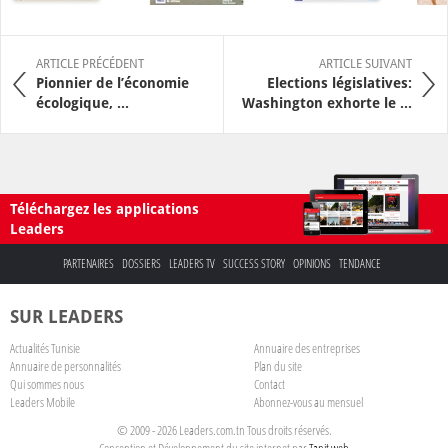
ARTICLE PRÉCÉDENT
ARTICLE SUIVANT
Pionnier de l’économie
Elections législatives:
écologique, ...
Washington exhorte le ...
Téléchargez les applications
Leaders
PARTENAIRES
DOSSIERS
LEADERS TV
SUCCESS STORY
OPINIONS
TENDANCE
SUR LEADERS
Actualités Tunisie
Annuaire des entreprises
Annuaire de personnalités
Plan du site
Qui sommes nous
Contact
Leaders Mobile
Abonnez-vous au mensuel
© 2009 - 2026 Leaders.com.tn Tous droits réservés.
Conception et Développement du site internet par
Tanit web