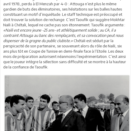
avril 1978, perdu à El Menzah par 4-0 : Attouga n’est plus le même
gardien de buts des éliminatoires, ses hésitations sur les balles hautes
constituant un motif d’inquiétude. Le staff technique est préoccupé et
doit trouver la solution de rechange. C’est Taoufik qui suggère Mokhtar
Naïli à Chétali, lequel ne cache pas son étonnement. Taoufik argumente :
«Naïli est encore jeune -25 ans- et athlétiquement solide ; au CA, il a
contraint Attouga au banc des remplaçants, et sa convocation peut nous
dispenser de la grogne du public clubiste.»
Chétali est séduit par la
perspicacité de son partenaire, se souvenant alors du rôle de Naïli, six
ans plus tôt en Coupe de Tunisie en demi-finale face à l’Etoile. Les deux
mois de préparation autorisent néanmoins l’expérimentation. C’est ainsi
que le joueur intègre la sélection sans difficulté et se montre à la hauteur
de la confiance de Taoufik.