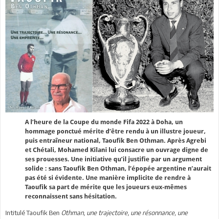
A l’heure de la Coupe du monde Fifa 2022 à Doha, un
hommage ponctué mérite d’être rendu à un illustre joueur,
puis entraîneur national, Taoufik Ben Othman. Après Agrebi
et Chétali, Mohamed Kilani lui consacre un ouvrage digne de
ses prouesses. Une initiative qu’il justifie par un argument
solide : sans Taoufik Ben Othman, l’épopée argentine n’aurait
pas été si évidente. Une manière implicite de rendre à
Taoufik sa part de mérite que les joueurs eux-mêmes
reconnaissent sans hésitation.
Intitulé Taoufik Ben
Othman, une trajectoire, une résonnance, une