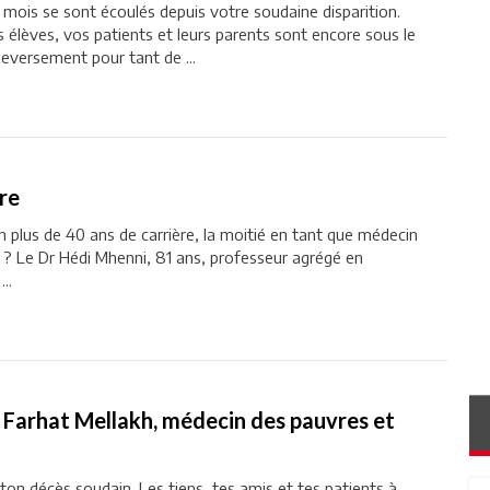
mois se sont écoulés depuis votre soudaine disparition.
s élèves, vos patients et leurs parents sont encore sous le
leversement pour tant de ...
re
en plus de 40 ans de carrière, la moitié en tant que médecin
e ? Le Dr Hédi Mhenni, 81 ans, professeur agrégé en
..
Farhat Mellakh, médecin des pauvres et
ton décès soudain. Les tiens, tes amis et tes patients à