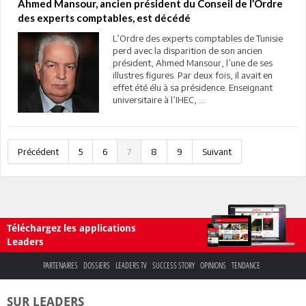
Ahmed Mansour, ancien président du Conseil de l’Ordre
des experts comptables, est décédé
L’Ordre des experts comptables de Tunisie
perd avec la disparition de son ancien
président, Ahmed Mansour, l’une de ses
illustres figures. Par deux fois, il avait en
effet été élu à sa présidence. Enseignant
universitaire à l’IHEC, ...
Précédent
5
6
7
8
9
Suivant
Téléchargez les applications
Leaders
PARTENAIRES
DOSSIERS
LEADERS TV
SUCCESS STORY
OPINIONS
TENDANCE
SUR LEADERS