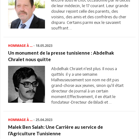
encore sous le choc occasionné par le décès
de leur médecin, le 17 courant. Leur grande
douleur rejoint celle des parents, des
voisins, des amis et des confrères du cher
disparu. Certains parmi eux le savaient
souffrant ...
HOMMAGE À ...
- 18.05.2023
Un monument de la presse tunisienne : Abdelhak
Chraïet nous quitte
Abdelhak Chraïet n'est plus. Il nous a
quittés il y a une semaine.
Malheuseusement son nom ne dit pas
grand-chose aux jeunes, sinon qu'il était
directeur de journal à un certain
moment.Effectivement, il en était le
fondateur-Drecteur de Biladi et ...
HOMMAGE À ...
- 25.04.2023
Malek Ben Salah: Une Carrière au service de
l’Agriculture Tunisienne