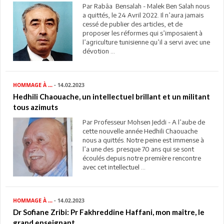
Par Rabâa Bensalah - Malek Ben Salah nous
a quittés, le 24 Avril 2022. Il n’aura jamais
cessé de publier des articles, et de
proposer les réformes qui s’imposaient à
l’agriculture tunisienne qu’il a servi avec une
dévotion ...
HOMMAGE À ...
- 14.02.2023
Hedhili Chaouache, un intellectuel brillant et un militant
tous azimuts
Par Professeur Mohsen Jeddi - A l’aube de
cette nouvelle année Hedhili Chaouache
nous a quittés. Notre peine est immense à
l’a une des presque 70 ans qui se sont
écoulés depuis notre première rencontre
avec cet intellectuel ...
HOMMAGE À ...
- 14.02.2023
Dr Sofiane Zribi: Pr Fakhreddine Haffani, mon maître, le
grand enseignant