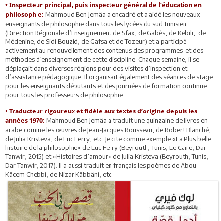
• Inspecteur principal, puis inspecteur général de l’éducation en
Mahmoud Ben Jemâa a encadré et a aidé les nouveaux
philosophie:
enseignants de philosophie dans tous les lycées du sud tunisien
(Direction Régionale d’Enseignement de Sfax, de Gabès, de Kébili, de
Médenine, de Sidi Bouzid, de Gafsa et de Tozeur) et a participé
activement au renouvellement des contenus des programmes et des
méthodes d’enseignement de cette discipline. Chaque semaine, il se
déplaçait dans diverses régions pour des visites d’inspection et
d’assistance pédagogique. Il organisait également des séances de stage
pour les enseignants débutants et des journées de formation continue
pour tous les professeurs de philosophie.
• Traducteur rigoureux et fidèle aux textes d’origine depuis les
Mahmoud Ben Jemâa a traduit une quinzaine de livres en
années 1970:
arabe comme les œuvres de Jean-Jacques Rousseau, de Robert Blanché,
de Julia Kristeva, de Luc Ferry, etc. Je cite comme exemple «La Plus belle
histoire de la philosophie» de Luc Ferry (Beyrouth, Tunis, Le Caire, Dar
Tanwir, 2015) et «Histoires d’amour» de Julia Kristeva (Beyrouth, Tunis,
Dar Tanwir, 2017). Il a aussi traduit en français les poèmes de Abou
Kâcem Chebbi, de Nizar Kâbbâni, etc.