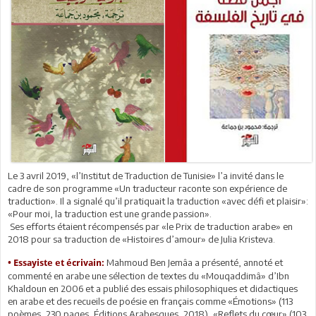
Le 3 avril 2019, «l’Institut de Traduction de Tunisie» l’a invité dans le
cadre de son programme «Un traducteur raconte son expérience de
traduction». Il a signalé qu’il pratiquait la traduction «avec défi et plaisir»:
«Pour moi, la traduction est une grande passion».
Ses efforts étaient récompensés par «le Prix de traduction arabe» en
2018 pour sa traduction de «Histoires d’amour» de Julia Kristeva.
Mahmoud Ben Jemâa a présenté, annoté et
• Essayiste et écrivain:
commenté en arabe une sélection de textes du «Mouqaddimâ» d’Ibn
Khaldoun en 2006 et a publié des essais philosophiques et didactiques
en arabe et des recueils de poésie en français comme «Émotions» (113
poèmes, 230 pages, Éditions Arabesques, 2018), «Reflets du cœur» (103