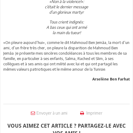
«Non à la violence!»:
c’était le dernier message
d’un glorieux martyr
Tous crient indignés:
A bas ceux qui ont armé
la main du tueur!
«On pleure aujourd’hui», comme le dit Mahmoud Ben Jemâa, la mort d’un
ami, d’un frère très cher, on pleure la disparition de Mahmoud Ben
Jemâa. Je présente mes sincères condoléances à tous les membres de sa
famille, en particulier à ses enfants, Salma, Rached et Slim, à ses
collègues et à ses amis qui ont milité avec lui et qui ont partagé les
mêmes valeurs patriotiques et le même amour de la Tunisie.
Arselène Ben Farhat
Envoyer à un ami
Imprimer
VOUS AIMEZ CET ARTICLE ? PARTAGEZ-LE AVEC