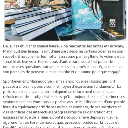
De jeunes étudiants étaient heureux de rencontrer les textes et l’écrivain,
Mahmoud Ben Jemâa. Ils ont d’une part déclamé certains poèmes de son
recueil « Émotions» en les mettant en scène par le rythme, le volume et la
tonalité de leur voix. Ils n’ont pas d’autre part hésité à lui poser de
nombreuses questions non seulement sur sa poésie, mais également sur
son parcours de penseur, de philosophe et d’homme politique engagé.
Spontanément, Mahmoud Ben Jemâa a expliqué les raisons qui l’ont
poussé à choisir la poésie comme moyen d’expression fondamental. La
philosophie et la traduction impliquent un effacement du moi et un
refoulement de la subjectivité alors qu’il a toujours besoin d’exprimer ses
sentiments et ses émotions. La poésie assure le jaillissement d’une parole
libre. Il a également parlé de ses multiples combats, de ses sacrifices et
des sacrifices des intellectuels progressistes de sa génération et a
esquissé l’image de la Tunisie dont il a toujours rêvé depuis son jeune
âge: une Tunisie libre, démocratique, prospère fondée sur la justice et
l’égalité. A la fin de la rencontre, il a lu plusieurs poèmes qu’il a écrits ou