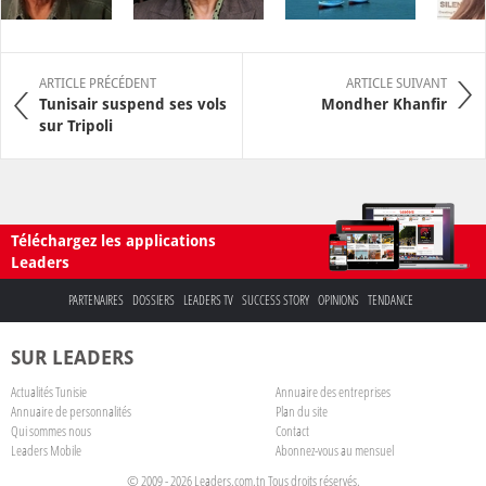
ARTICLE PRÉCÉDENT
ARTICLE SUIVANT
Tunisair suspend ses vols
Mondher Khanfir
sur Tripoli
Téléchargez les applications
Leaders
PARTENAIRES
DOSSIERS
LEADERS TV
SUCCESS STORY
OPINIONS
TENDANCE
SUR LEADERS
Actualités Tunisie
Annuaire des entreprises
Annuaire de personnalités
Plan du site
Qui sommes nous
Contact
Leaders Mobile
Abonnez-vous au mensuel
© 2009 - 2026 Leaders.com.tn Tous droits réservés.