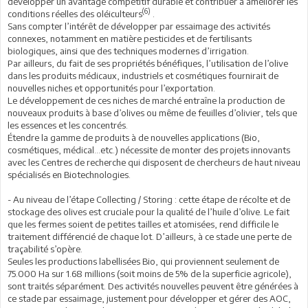
développer un avantage compétitif durable et contribuer à améliorer les
(6)
conditions réelles des oléiculteurs
.
Sans compter l’intérêt de développer par essaimage des activités
connexes, notamment en matière pesticides et de fertilisants
biologiques, ainsi que des techniques modernes d’irrigation.
Par ailleurs, du fait de ses propriétés bénéfiques, l’utilisation de l’olive
dans les produits médicaux, industriels et cosmétiques fournirait de
nouvelles niches et opportunités pour l’exportation.
Le développement de ces niches de marché entraîne la production de
nouveaux produits à base d’olives ou même de feuilles d’olivier, tels que
les essences et les concentrés.
Étendre la gamme de produits à de nouvelles applications (Bio,
cosmétiques, médical…etc.) nécessite de monter des projets innovants
avec les Centres de recherche qui disposent de chercheurs de haut niveau
spécialisés en Biotechnologies.
- Au niveau de l’étape Collecting / Storing : cette étape de récolte et de
stockage des olives est cruciale pour la qualité de l’huile d’olive. Le fait
que les fermes soient de petites tailles et atomisées, rend difficile le
traitement différencié de chaque lot. D’ailleurs, à ce stade une perte de
traçabilité s’opère.
Seules les productions labellisées Bio, qui proviennent seulement de
75.000 Ha sur 1.68 millions (soit moins de 5% de la superficie agricole),
sont traités séparément. Des activités nouvelles peuvent être générées à
ce stade par essaimage, justement pour développer et gérer des AOC,