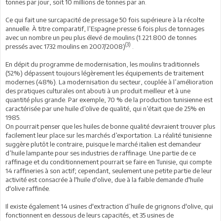
tonnes par jour, soit 10 millions de tonnes par an.
Ce qui fait une surcapacité de pressage 50 fois supérieure à la récolte
annuelle. À titre comparatif, l’Espagne presse 6 fois plus de tonnages
avec un nombre un peu plus élevé de moulins (1.221.800 de tonnes
(3)
pressés avec 1732 moulins en 2007/2008)
.
En dépit du programme de modernisation, les moulins traditionnels
(52%) dépassent toujours légèrement les équipements de traitement
modernes (48%). La modernisation du secteur, couplée à l’amélioration
des pratiques culturales ont abouti à un produit meilleur et à une
quantité plus grande. Par exemple, 70 % de la production tunisienne est
caractérisée par une huile d’olive de qualité, qui n’était que de 25% en
1985.
On pourrait penser que les huiles de bonne qualité devraient trouver plus
facilement leur place sur les marchés d’exportation. La réalité tunisienne
suggère plutôt le contraire, puisque le marché italien est demandeur
d’huile lampante pour ses industries de raffinage. Une partie de ce
raffinage et du conditionnement pourrait se faire en Tunisie, qui compte
14 raffineries à son actif; cependant, seulement une petite partie de leur
activité est consacrée à l'huile d'olive, due à la faible demande d'huile
d'olive raffinée.
Il existe également 14 usines d'extraction d’huile de grignons d'olive, qui
fonctionnent en dessous de leurs capacités, et 35 usines de