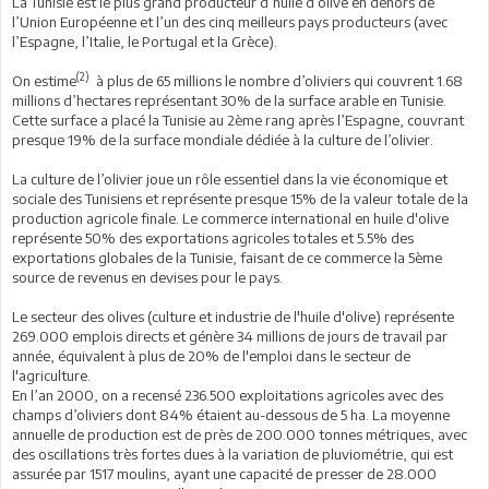
La Tunisie est le plus grand producteur d’huile d’olive en dehors de
l’Union Européenne et l’un des cinq meilleurs pays producteurs (avec
l’Espagne, l’Italie, le Portugal et la Grèce).
(2)
On estime
à plus de 65 millions le nombre d’oliviers qui couvrent 1.68
millions d’hectares représentant 30% de la surface arable en Tunisie.
Cette surface a placé la Tunisie au 2ème rang après l’Espagne, couvrant
presque 19% de la surface mondiale dédiée à la culture de l’olivier.
La culture de l’olivier joue un rôle essentiel dans la vie économique et
sociale des Tunisiens et représente presque 15% de la valeur totale de la
production agricole finale. Le commerce international en huile d'olive
représente 50% des exportations agricoles totales et 5.5% des
exportations globales de la Tunisie, faisant de ce commerce la 5ème
source de revenus en devises pour le pays.
Le secteur des olives (culture et industrie de l'huile d'olive) représente
269.000 emplois directs et génère 34 millions de jours de travail par
année, équivalent à plus de 20% de l'emploi dans le secteur de
l'agriculture.
En l’an 2000, on a recensé 236.500 exploitations agricoles avec des
champs d’oliviers dont 84% étaient au-dessous de 5 ha. La moyenne
annuelle de production est de près de 200.000 tonnes métriques, avec
des oscillations très fortes dues à la variation de pluviométrie, qui est
assurée par 1517 moulins, ayant une capacité de presser de 28.000