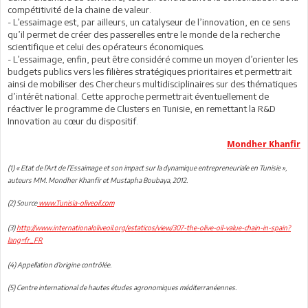
compétitivité de la chaine de valeur.
- L’essaimage est, par ailleurs, un catalyseur de l’innovation, en ce sens
qu’il permet de créer des passerelles entre le monde de la recherche
scientifique et celui des opérateurs économiques.
- L’essaimage, enfin, peut être considéré comme un moyen d’orienter les
budgets publics vers les filières stratégiques prioritaires et permettrait
ainsi de mobiliser des Chercheurs multidisciplinaires sur des thématiques
d’intérêt national. Cette approche permettrait éventuellement de
réactiver le programme de Clusters en Tunisie, en remettant la R&D
Innovation au cœur du dispositif.
Mondher Khanfir
(1) « Etat de l’Art de l’Essaimage et son impact sur la dynamique entrepreneuriale en Tunisie »,
auteurs MM. Mondher Khanfir et Mustapha Boubaya, 2012.
(2) Source
www.Tunisia-oliveoil.com
(3)
http://www.internationaloliveoil.org/estaticos/view/307-the-olive-oil-value-chain-in-spain?
lang=fr_FR
(4) Appellation d’origine contrôlée.
(5) Centre international de hautes études agronomiques méditerranéennes.