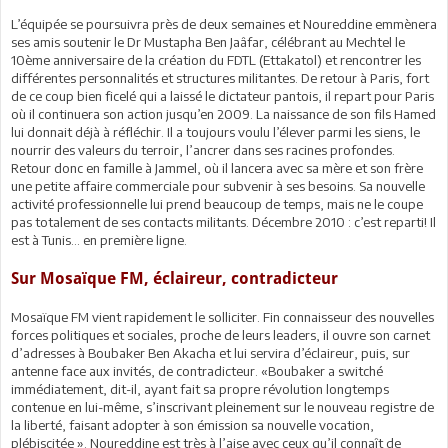
L’équipée se poursuivra près de deux semaines et Noureddine emmènera
ses amis soutenir le Dr Mustapha Ben Jaâfar, célébrant au Mechtel le
10ème anniversaire de la création du FDTL (Ettakatol) et rencontrer les
différentes personnalités et structures militantes. De retour à Paris, fort
de ce coup bien ficelé qui a laissé le dictateur pantois, il repart pour Paris
où il continuera son action jusqu’en 2009. La naissance de son fils Hamed
lui donnait déjà à réfléchir. Il a toujours voulu l’élever parmi les siens, le
nourrir des valeurs du terroir, l’ancrer dans ses racines profondes.
Retour donc en famille à Jammel, où il lancera avec sa mère et son frère
une petite affaire commerciale pour subvenir à ses besoins. Sa nouvelle
activité professionnelle lui prend beaucoup de temps, mais ne le coupe
pas totalement de ses contacts militants. Décembre 2010 : c’est reparti! Il
est à Tunis… en première ligne.
Sur Mosaïque FM, éclaireur, contradicteur
Mosaïque FM vient rapidement le solliciter. Fin connaisseur des nouvelles
forces politiques et sociales, proche de leurs leaders, il ouvre son carnet
d’adresses à Boubaker Ben Akacha et lui servira d’éclaireur, puis, sur
antenne face aux invités, de contradicteur. «Boubaker a switché
immédiatement, dit-il, ayant fait sa propre révolution longtemps
contenue en lui-même, s’inscrivant pleinement sur le nouveau registre de
la liberté, faisant adopter à son émission sa nouvelle vocation,
plébiscitée ». Noureddine est très à l’aise avec ceux qu’il connaît de