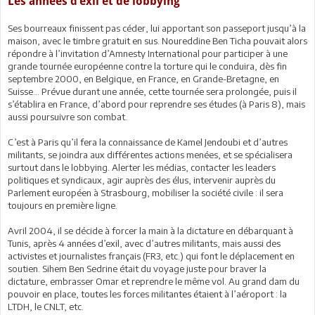
Les années d’exil et de lobbying
Ses bourreaux finissent pas céder, lui apportant son passeport jusqu’à la
maison, avec le timbre gratuit en sus. Noureddine Ben Ticha pouvait alors
répondre à l’invitation d’Amnesty International pour participer à une
grande tournée européenne contre la torture qui le conduira, dès fin
septembre 2000, en Belgique, en France, en Grande-Bretagne, en
Suisse… Prévue durant une année, cette tournée sera prolongée, puis il
s’établira en France, d’abord pour reprendre ses études (à Paris 8), mais
aussi poursuivre son combat.
C’est à Paris qu’il fera la connaissance de Kamel Jendoubi et d’autres
militants, se joindra aux différentes actions menées, et se spécialisera
surtout dans le lobbying. Alerter les médias, contacter les leaders
politiques et syndicaux, agir auprès des élus, intervenir auprès du
Parlement européen à Strasbourg, mobiliser la société civile : il sera
toujours en première ligne.
Avril 2004, il se décide à forcer la main à la dictature en débarquant à
Tunis, après 4 années d’exil, avec d’autres militants, mais aussi des
activistes et journalistes français (FR3, etc.) qui font le déplacement en
soutien. Sihem Ben Sedrine était du voyage juste pour braver la
dictature, embrasser Omar et reprendre le même vol. Au grand dam du
pouvoir en place, toutes les forces militantes étaient à l’aéroport : la
LTDH, le CNLT, etc.