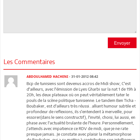
Envoyer
Les Commentaires
ABDOULHAMID HACHENI
- 31-01-2012 08:42
Bcp de tunisiens sont devenus accros de Midi show; C'est
d'ailleurs, avec l'émission de Lyes Gharbi sur la nat 1 de 19h à
20h, les deux plateaux où on peut véritablement tater le
pouls de la scène politique tunisienne. Le tandem Ben Ticha -
Boubaker, est d'ailleurs très réussi...alliant humour subtile et
profondeur de reflexions, ils s'entendent à merveille, pour
essorer(dans le sens constructif), l'invité, choisi, lui aussi, en
phase avec l'actualité brulante de l'heure..Personnellement,
j'attends avec impatience ce RDV de midi, que je ne rate
presque jamais...Je constate avec plaisir la métamorphose
de Boubaker, qui a su mettre à contribution son intelligence