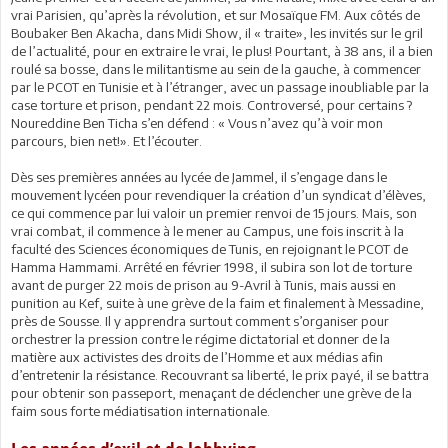
vrai Parisien, qu’après la révolution, et sur Mosaïque FM. Aux côtés de
Boubaker Ben Akacha, dans Midi Show, il « traite», les invités sur le gril
de l’actualité, pour en extraire le vrai, le plus! Pourtant, à 38 ans, il a bien
roulé sa bosse, dans le militantisme au sein de la gauche, à commencer
par le PCOT en Tunisie et à l’étranger, avec un passage inoubliable par la
case torture et prison, pendant 22 mois. Controversé, pour certains ?
Noureddine Ben Ticha s’en défend : « Vous n’avez qu’à voir mon
parcours, bien net!». Et l’écouter.
Dès ses premières années au lycée de Jammel, il s’engage dans le
mouvement lycéen pour revendiquer la création d’un syndicat d’élèves,
ce qui commence par lui valoir un premier renvoi de 15 jours. Mais, son
vrai combat, il commence à le mener au Campus, une fois inscrit à la
faculté des Sciences économiques de Tunis, en rejoignant le PCOT de
Hamma Hammami. Arrêté en février 1998, il subira son lot de torture
avant de purger 22 mois de prison au 9-Avril à Tunis, mais aussi en
punition au Kef, suite à une grève de la faim et finalement à Messadine,
près de Sousse. Il y apprendra surtout comment s’organiser pour
orchestrer la pression contre le régime dictatorial et donner de la
matière aux activistes des droits de l’Homme et aux médias afin
d’entretenir la résistance. Recouvrant sa liberté, le prix payé, il se battra
pour obtenir son passeport, menaçant de déclencher une grève de la
faim sous forte médiatisation internationale.