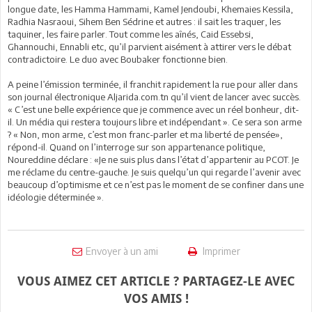
longue date, les Hamma Hammami, Kamel Jendoubi, Khemaies Kessila,
Radhia Nasraoui, Sihem Ben Sédrine et autres : il sait les traquer, les
taquiner, les faire parler. Tout comme les aînés, Caid Essebsi,
Ghannouchi, Ennabli etc, qu’il parvient aisément à attirer vers le débat
contradictoire. Le duo avec Boubaker fonctionne bien.
A peine l’émission terminée, il franchit rapidement la rue pour aller dans
son journal électronique Aljarida.com.tn qu’il vient de lancer avec succès.
« C’est une belle expérience que je commence avec un réel bonheur, dit-
il. Un média qui restera toujours libre et indépendant ». Ce sera son arme
? « Non, mon arme, c’est mon franc-parler et ma liberté de pensée»,
répond-il. Quand on l’interroge sur son appartenance politique,
Noureddine déclare : «Je ne suis plus dans l’état d’appartenir au PCOT. Je
me réclame du centre-gauche. Je suis quelqu’un qui regarde l’avenir avec
beaucoup d’optimisme et ce n’est pas le moment de se confiner dans une
idéologie déterminée ».
Envoyer à un ami
Imprimer
VOUS AIMEZ CET ARTICLE ? PARTAGEZ-LE AVEC
VOS AMIS !