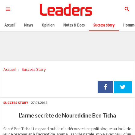
Accueil
News
Opinion
Notes & Docs
Success story
Homma
Accueil
Success Story
SUCCESS STORY
- 27.01.2012
L'arme secrète de Noureddine Ben Ticha
Sacré Ben Ticha ! Le grand public n’a découvert ce politologue au look de
jeune premier et à l’accent de Jammel, sa ville natale, mixé avec celui d’un