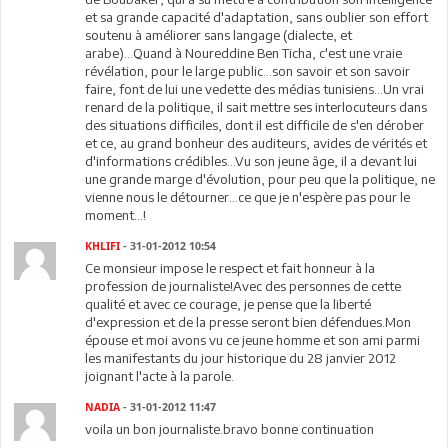
et sa grande capacité d'adaptation, sans oublier son effort
soutenu à améliorer sans langage (dialecte, et
arabe)...Quand à Noureddine Ben Ticha, c'est une vraie
révélation, pour le large public...son savoir et son savoir
faire, font de lui une vedette des médias tunisiens...Un vrai
renard de la politique, il sait mettre ses interlocuteurs dans
des situations difficiles, dont il est difficile de s'en dérober
et ce, au grand bonheur des auditeurs, avides de vérités et
d'informations crédibles...Vu son jeune âge, il a devant lui
une grande marge d'évolution, pour peu que la politique, ne
vienne nous le détourner...ce que je n'espère pas pour le
moment...!
KHLIFI
- 31-01-2012 10:54
Ce monsieur impose le respect et fait honneur à la
profession de journaliste!Avec des personnes de cette
qualité et avec ce courage, je pense que la liberté
d'expression et de la presse seront bien défendues.Mon
épouse et moi avons vu ce jeune homme et son ami parmi
les manifestants du jour historique du 28 janvier 2012
joignant l'acte à la parole.
NADIA
- 31-01-2012 11:47
voila un bon journaliste.bravo bonne continuation