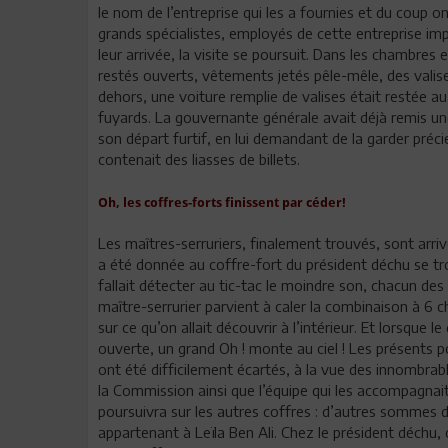
le nom de l’entreprise qui les a fournies et du coup o
grands spécialistes, employés de cette entreprise im
leur arrivée, la visite se poursuit. Dans les chambres e
restés ouverts, vêtements jetés pêle-mêle, des valises
dehors, une voiture remplie de valises était restée au
fuyards. La gouvernante générale avait déjà remis une 
son départ furtif, en lui demandant de la garder précie
contenait des liasses de billets.
Oh, les coffres-forts finissent par céder!
Les maîtres-serruriers, finalement trouvés, sont arri
a été donnée au coffre-fort du président déchu se tro
fallait détecter au tic-tac le moindre son, chacun des
maître-serrurier parvient à caler la combinaison à 6 ch
sur ce qu’on allait découvrir à l’intérieur. Et lorsque 
ouverte, un grand Oh ! monte au ciel ! Les présents p
ont été difficilement écartés, à la vue des innombrab
la Commission ainsi que l’équipe qui les accompagnait 
poursuivra sur les autres coffres : d’autres sommes 
appartenant à Leïla Ben Ali. Chez le président déch