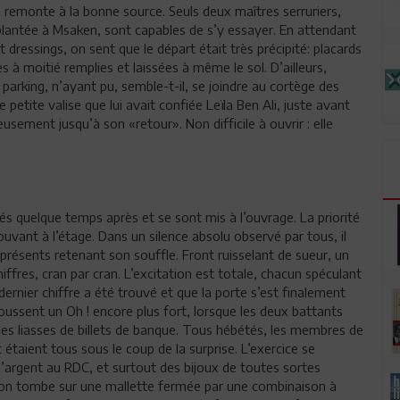
n remonte à la bonne source. Seuls deux maîtres serruriers,
plantée à Msaken, sont capables de s’y essayer. En attendant
t dressings, on sent que le départ était très précipité: placards
 à moitié remplies et laissées à même le sol. D’ailleurs,
 parking, n’ayant pu, semble-t-il, se joindre au cortège des
petite valise que lui avait confiée Leïla Ben Ali, juste avant
usement jusqu’à son «retour». Non difficile à ouvrir : elle
vés quelque temps après et se sont mis à l’ouvrage. La priorité
uvant à l’étage. Dans un silence absolu observé par tous, il
 présents retenant son souffle. Front ruisselant de sueur, un
iffres, cran par cran. L’excitation est totale, chacun spéculant
le dernier chiffre a été trouvé et que la porte s’est finalement
oussent un Oh ! encore plus fort, lorsque les deux battants
les liasses de billets de banque. Tous hébétés, les membres de
étaient tous sous le coup de la surprise. L’exercice se
d’argent au RDC, et surtout des bijoux de toutes sortes
u, on tombe sur une mallette fermée par une combinaison à