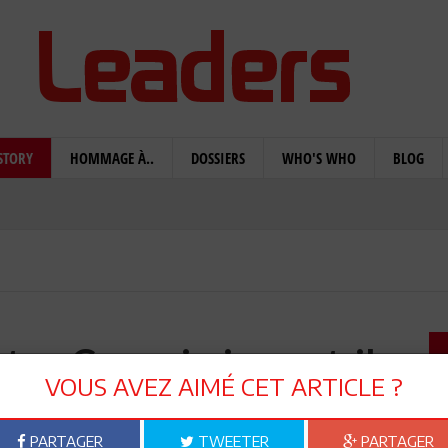
STORY
HOMMAGE À..
DOSSIERS
WHO'S WHO
BLOG
t sa Commission ont-ils
VOUS AVEZ AIMÉ CET ARTICLE ?
leurs promesses ?
PARTAGER
TWEETER
PARTAGER