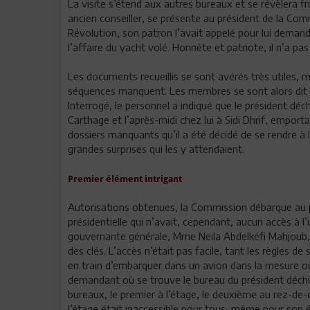
La visite s’étend aux autres bureaux et se révèlera f
ancien conseiller, se présente au président de la Comm
Révolution, son patron l’avait appelé pour lui demander
l’affaire du yacht volé. Honnête et patriote, il n’a p
Les documents recueillis se sont avérés très utiles,
séquences manquent. Les membres se sont alors dit qu’
Interrogé, le personnel a indiqué que le président déchu
Carthage et l’après-midi chez lui à Sidi Dhrif, emporta
dossiers manquants qu’il a été décidé de se rendre à l
grandes surprises qui les y attendaient.
Premier élément intrigant
Autorisations obtenues, la Commission débarque au pala
présidentielle qui n’avait, cependant, aucun accès à l’i
gouvernante générale, Mme Neila Abdelkéfi Mahjoub, 
des clés. L’accès n’était pas facile, tant les règles d
en train d’embarquer dans un avion dans la mesure où i
demandant où se trouve le bureau du président déchu
bureaux, le premier à l’étage, le deuxième au rez-de-c
l’étage était inaccessible pour tous, même pour son épo