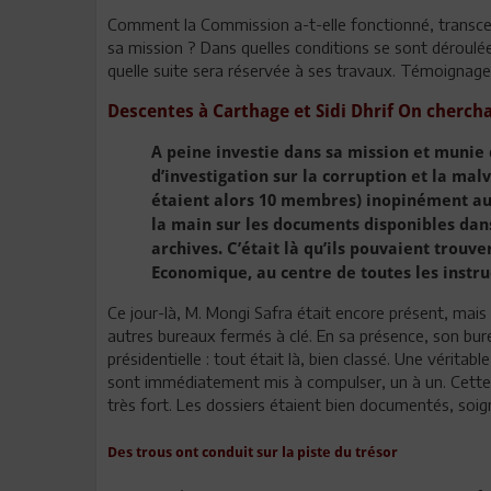
Comment la Commission a-t-elle fonctionné, transcend
sa mission ? Dans quelles conditions se sont déroulées 
quelle suite sera réservée à ses travaux. Témoignages
Descentes à Carthage et Sidi Dhrif On cherch
A peine investie dans sa mission et munie
d’investigation sur la corruption et la ma
étaient alors 10 membres) inopinément au P
la main sur les documents disponibles dans
archives. C’était là qu’ils pouvaient trou
Economique, au centre de toutes les instru
Ce jour-là, M. Mongi Safra était encore présent, mais
autres bureaux fermés à clé. En sa présence, son bur
présidentielle : tout était là, bien classé. Une véri
sont immédiatement mis à compulser, un à un. Cette
très fort. Les dossiers étaient bien documentés, soi
Des trous ont conduit sur la piste du trésor