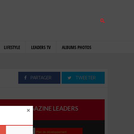
LIFESTYLE
LEADERS TV
ALBUMS PHOTOS
PARTAGER
TWEETER
MAGAZINE LEADERS