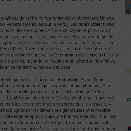
y avait pas de coffre-fort, premier élément intrigant. Un très
 versets coraniques (sur la vertu). Les tiroirs étaient vides.
tylos et des enveloppes. A force de palper les parois, on a
endroit, se sont faites plus fortes. Puis, on a senti que le
a poussant, elle s’est divisée en deux battants pour laisser
Ces coffres étaient munis d’un dispositif de sécurité doté
couverte et bien heureuse, la Commission s’est mise à chercher
haient pas leur peur de voir exploser un pétard sur leur figure.
ite en se rendant au rez-de-chaussée.
te chaque détail, mais rien n’était visible. Au vu d’une
té de retirer un ouvrage, le seul qui bougeait un peu. A la
i d’une ficelle qui ouvre la fausse bibliothèque. Celle-ci
, il fallait trouver le serrurier. En attendant, on demande où
 vide de tout document. Mais on apprend qu’elle « travaille »
est subjugués par les dimensions généreuses et le mobilier
n cadre large et épais occupe une bonne partie d’un mur. Est-
herché ? L’intuition ne s’y est pas trompée. D’urgence, il
ion sur la bonne piste. Sur les coffres-forts, on trouve marqué