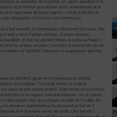
ructueuse en nouvelles découvertes. Un agent, assistant d’un
ission et lui tend un gros dossier. Juste au lendemain de la
 de le faire brûler de toute urgence : c’était le dossier de
as voulu obtempérer et l’a remis à la Commission.
 mais à leur examen, la Commission a découvert des trous: des
il doit y avoir d’autres archives, d’autres dossiers.
 travaillait, en fait, les derniers temps, le matin au Palais à
nt avec lui certains dossiers. C’est donc à la recherche de ces
a résidence de Sidi Dhrif. Personne ne soupçonnait alors les
is de Sidi Dhrif, gardé de l’extérieur par la Sécurité
ntérieur de la bâtisse. Tout était fermé, et seule la
une dame de très grande probité, était restée en possession
e sécurité encore en vigueur sont draconiennes : on se croirait
l fallait passer sous des portiques et subir des fouilles. En
, les membres apprennent qu’ils disposent en fait de 3
haussée et le troisième au rez-de-jardin. Celui qui est à
use. Le président déchu était le seul à en détenir les clés, il