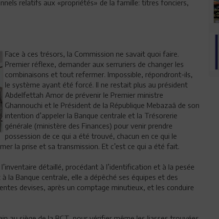
nels relatifs aux «propriétés» de la famille: titres fonciers,
Face à ces trésors, la Commission ne savait quoi faire.
Premier réflexe, demander aux serruriers de changer les
combinaisons et tout refermer. Impossible, répondront-ils,
le système ayant été forcé. Il ne restait plus au président
Abdelfettah Amor de prévenir le Premier ministre
Ghannouchi et le Président de la République Mebazaâ de son
intention d’appeler la Banque centrale et la Trésorerie
générale (ministère des Finances) pour venir prendre
possession de ce qui a été trouvé, chacun en ce qui le
lmer la prise et sa transmission. Et c’est ce qui a été fait.
’inventaire détaillé, procédant à l’identification et à la pesée
t à la Banque centrale, elle a dépêché ses équipes et des
érentes devises, après un comptage minutieux, et les conduire
n au siège de la BCT, pour vérifier même les liasses trouvées