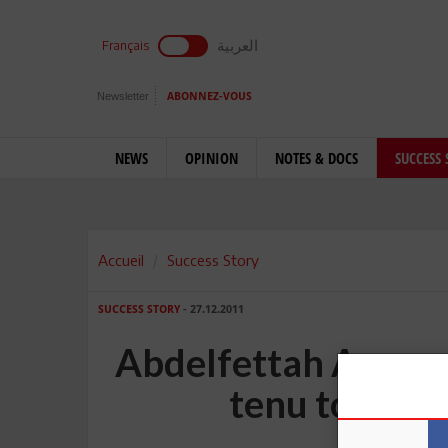
العربية
Français
Newsletter
ABONNEZ-VOUS
NEWS
OPINION
NOTES & DOCS
SUCCESS 
Accueil
Success Story
SUCCESS STORY
- 27.12.2011
Abdelfettah Amor e
tenu toutes 