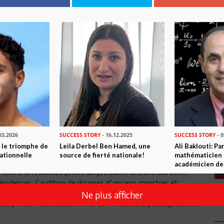
t de la République et en le publiant, la Commission
 et la malversation (CNICM) a-t-elle tenu toutes ses
Controversée lors de sa constitution, sous la présidence du
doyen Abdelfettah Amor, «torpillée de l’intérieur et de
l’extérieur» surtout au début, comme en ont souffert
nombre de ses membres, et remise parfois en question, elle
affiche un palmarès riche de plus de 5.000 requêtes et
dossiers examinés, 322 dossiers significatifs transmis à la
justice, impliquant plus de 1.200 personnes, la publication de
son rapport final et surtout l’aboutissement d’un décret-loi
sur la lutte contre la malversation, instituant notamment
03.2026
SUCCESS STORY
- 16.12.2025
SUCCESS STORY
- 0
une Instance nationale indépendante dédiée.
u le triomphe de
Leila Derbel Ben Hamed, une
Ali Baklouti: Pa
ationnelle
source de fierté nationale!
mathématicien 
. La première visite aux bureaux du Palais de Carthage et la
académicien de
elle à la résidence privée du président déchu à Sidi Dhrif,
sidences, l’audition de dizaines d’anciens ministres et
ses publiques, d’hommes d’affaires et autres, l’accueil de
Ne plus afficher
 les procès intentés contre la Commission, le passage devant