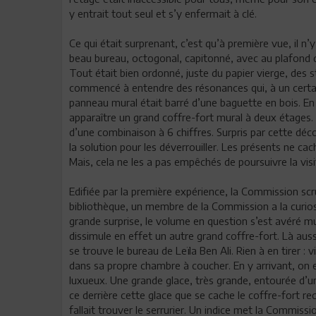
y entrait tout seul et s’y enfermait à clé.
Ce qui était surprenant, c’est qu’à première vue, il n’
beau bureau, octogonal, capitonné, avec au plafond des
Tout était bien ordonné, juste du papier vierge, des s
commencé à entendre des résonances qui, à un certain 
panneau mural était barré d’une baguette en bois. En l
apparaître un grand coffre-fort mural à deux étages. 
d’une combinaison à 6 chiffres. Surpris par cette dé
la solution pour les déverrouiller. Les présents ne cac
Mais, cela ne les a pas empêchés de poursuivre la vis
Edifiée par la première expérience, la Commission scru
bibliothèque, un membre de la Commission a la curiosi
grande surprise, le volume en question s’est avéré mun
dissimule en effet un autre grand coffre-fort. Là aussi
se trouve le bureau de Leïla Ben Ali. Rien à en tirer :
dans sa propre chambre à coucher. En y arrivant, on 
luxueux. Une grande glace, très grande, entourée d’u
ce derrière cette glace que se cache le coffre-fort rec
fallait trouver le serrurier. Un indice met la Commiss