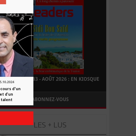
LEADERS N° 183 - AOÛT 2026 : EN KIOSQUE
5.10.2024
rcours d'un
et d’un
ABONNEZ-VOUS
 talent
LES + LUS