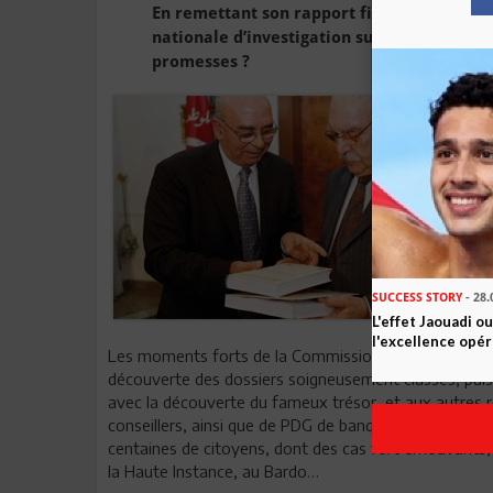
En remettant son rapport final au présiden
nationale d’investigation sur la corruption
promesses ?
SUCCESS STORY
- 28.
L'effet Jaouadi o
l'excellence opér
Les moments forts de la Commission étaient nombreux
découverte des dossiers soigneusement classés, puis c
avec la découverte du fameux trésor, et aux autres ré
conseillers, ainsi que de PDG de banques et d’entrepri
centaines de citoyens, dont des cas fort émouvants,
la Haute Instance, au Bardo…