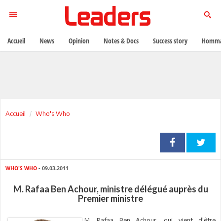
Accueil
News
Opinion
Notes & Docs
Success story
Homma
Accueil
Who's Who
WHO'S WHO
- 09.03.2011
M. Rafaa Ben Achour, ministre délégué auprès du
Premier ministre
M. Rafaa Ben Achour, qui vient d'être