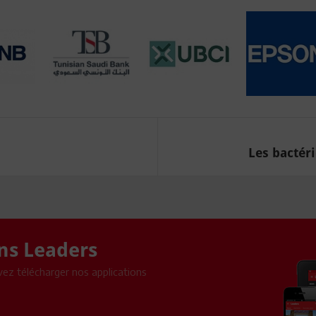
Les bactéri
ons Leaders
ez télécharger nos applications