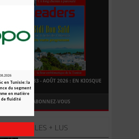
08.2026
LEADERS N° 183 - AOÛT 2026 : EN KIOSQUE
c en Tunisie: la
ence du segment
mme en matière
 de fluidité
ABONNEZ-VOUS
LES + LUS