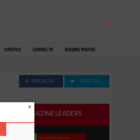
LIFESTYLE
LEADERS TV
ALBUMS PHOTOS
PARTAGER
TWEETER
MAGAZINE LEADERS