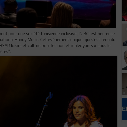
 pour une société tunisienne inclusive, l’UBCI est heureuse
national Handy Music. Cet événement unique, qui s’est tenu du
IBSAR loisirs et culture pour les non et malvoyants » sous le
ères”.