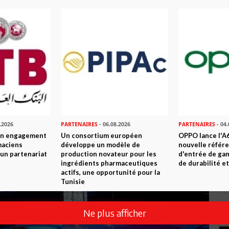
l’association IBSAR
.2026
PARTENAIRES
- 06.08.2026
PARTENAIRES
- 04.
son engagement
Un consortium européen
OPPO lance l'A6
maciens
développe un modèle de
nouvelle référ
à un partenariat
production novateur pour les
d'entrée de ga
ingrédients pharmaceutiques
de durabilité et
actifs, une opportunité pour la
Tunisie
Ne plus afficher