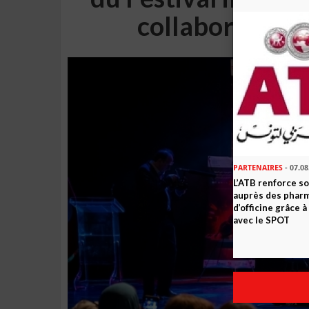
collaboration 
PARTENAIRES
- 07.08
L’ATB renforce 
auprès des phar
d’officine grâce 
avec le SPOT