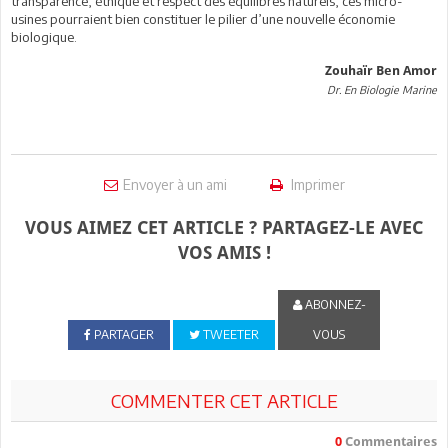
transparence, éthique et respect des équilibres naturels, ces micro-
usines pourraient bien constituer le pilier d’une nouvelle économie
biologique.
Zouhaïr Ben Amor
Dr. En Biologie Marine
Envoyer à un ami
Imprimer
VOUS AIMEZ CET ARTICLE ? PARTAGEZ-LE AVEC
VOS AMIS !
ABONNEZ-
PARTAGER
TWEETER
VOUS
COMMENTER CET ARTICLE
0
Commentaires