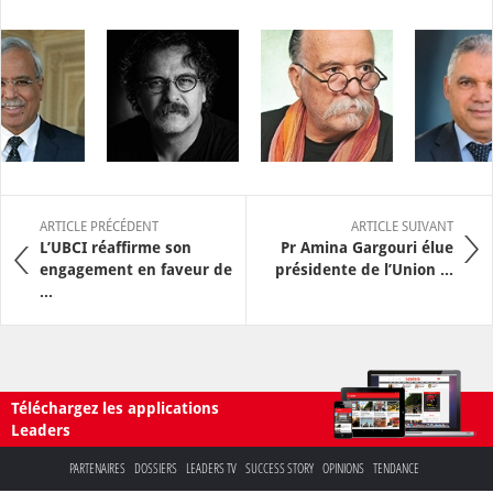
ARTICLE PRÉCÉDENT
ARTICLE SUIVANT
L’UBCI réaffirme son
Pr Amina Gargouri élue
engagement en faveur de
présidente de l’Union ...
...
Téléchargez les applications
Leaders
PARTENAIRES
DOSSIERS
LEADERS TV
SUCCESS STORY
OPINIONS
TENDANCE